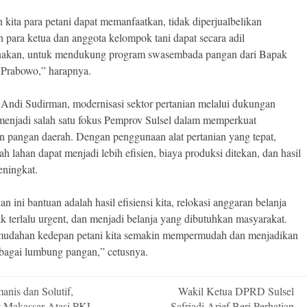
 kita para petani dapat memanfaatkan, tidak diperjualbelikan
 para ketua dan anggota kelompok tani dapat secara adil
akan, untuk mendukung program swasembada pangan dari Bapak
 Prabowo,” harapnya.
Andi Sudirman, modernisasi sektor pertanian melalui dukungan
 menjadi salah satu fokus Pemprov Sulsel dalam memperkuat
n pangan daerah. Dengan penggunaan alat pertanian yang tepat,
ah lahan dapat menjadi lebih efisien, biaya produksi ditekan, dan hasil
ningkat.
 ini bantuan adalah hasil efisiensi kita, relokasi anggaran belanja
ak terlalu urgent, dan menjadi belanja yang dibutuhkan masyarakat.
udahan kedepan petani kita semakin mempermudah dan menjadikan
ebagai lumbung pangan,” cetusnya.
nis dan Solutif,
Wakil Ketua DPRD Sulsel
n
 Makassar Atasi PKL
Safriadi Arief Beri Perhatian