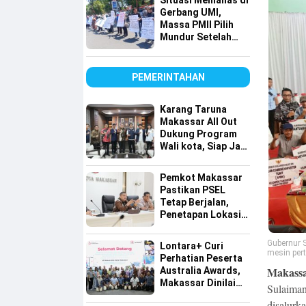
Situasi Memanas di
Tembus Pasar
Gerbang UMI,
Global
Massa PMII Pilih
Mundur Setelah
Warga Lakkang
Caddi Berdatangan
PEMERINTAHAN
Karang Taruna
Makassar All Out
Dukung Program
Wali kota, Siap Jadi
Motor Penggerak
Pilah Sampah
Pemkot Makassar
Pastikan PSEL
Tetap Berjalan,
Penetapan Lokasi
Masih Dibahas
Gubernur 
Lontara+ Curi
mesin pert
Perhatian Peserta
Makassar
Australia Awards,
Makassar Dinilai
Sulaima
Maju dalam
disalurk