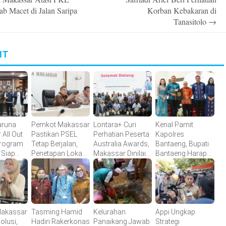
b Macet di Jalan Saripa
Korban Kebakaran di
Tanasitolo
→
IT
aruna
Pemkot Makassar
Lontara+ Curi
Kenal Pamit
All Out
Pastikan PSEL
Perhatian Peserta
Kapolres
rogram
Tetap Berjalan,
Australia Awards,
Bantaeng, Bupati
 Siap
Penetapan Lokasi
Makassar Dinilai
Bantaeng Harap
r
Masih Dibahas
Maju dalam
Sinergitas
 Pilah
Digitalisasi
Semakin Kuat
Makassar
Tasming Hamid
Kelurahan
Appi Ungkap
olusi,
Hadiri Rakerkonas
Panaikang Jawab
Strategi