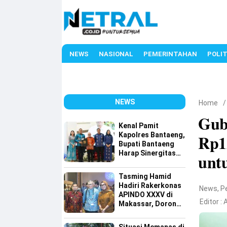
NEWS
NASIONAL
PEMERINTAHAN
POLIT
NEWS
Home
Gub
Kenal Pamit
Kapolres Bantaeng,
Rp1
Bupati Bantaeng
Harap Sinergitas
unt
Semakin Kuat
Tasming Hamid
Hadiri Rakerkonas
News
,
P
APINDO XXXV di
Editor :
A
Makassar, Dorong
Investasi dan
UMKM Parepare