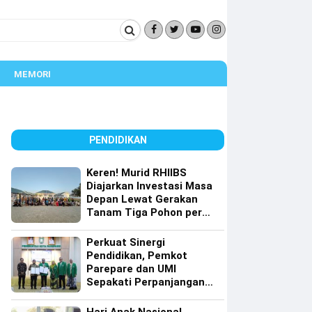
MEMORI
PENDIDIKAN
Keren! Murid RHIIBS
Diajarkan Investasi Masa
Depan Lewat Gerakan
Tanam Tiga Pohon per
Orang
Perkuat Sinergi
Pendidikan, Pemkot
Parepare dan UMI
Sepakati Perpanjangan
Kerja Sama Tri Dharma
Perguruan Tinggi