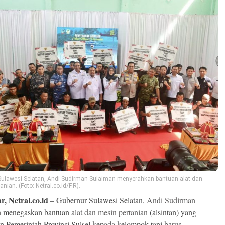
Sulawesi Selatan, Andi Sudirman Sulaiman menyerahkan bantuan alat dan
anian. (Foto: Netral.co.id/F.R).
, Netral.co.id
– Gubernur Sulawesi Selatan,
Andi Sudirman
n
menegaskan bantuan
alat dan mesin pertanian
(alsintan) yang
an Pemerintah Provinsi Sulsel kepada kelompok tani harus