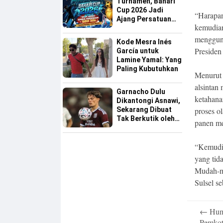
Turnamen, Bahari
Cup 2026 Jadi
“Harapan
Ajang Persatuan
kemudian
dan Pencarian
Bakat Sepak Bola
menggun
Kode Mesra Inés
Sinjai
Presiden
García untuk
Lamine Yamal: Yang
Paling Kubutuhkan
Menurut 
alsintan
Garnacho Dulu
ketahana
Dikantongi Asnawi,
Sekarang Dibuat
proses ol
Tak Berkutik oleh
panen me
Indonesia All Star
“Kemudian
yang tid
Mudah-m
Sulsel s
Post
←
Huma
navigatio
Pemkot