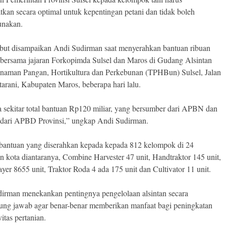
tkan secara optimal untuk kepentingan petani dan tidak boleh
unakan.
ebut disampaikan Andi Sudirman saat menyerahkan bantuan ribuan
 bersama jajaran Forkopimda Sulsel dan Maros di Gudang Alsintan
naman Pangan, Hortikultura dan Perkebunan (TPHBun) Sulsel, Jalan
tarani, Kabupaten Maros, beberapa hari lalu.
a sekitar total bantuan Rp120 miliar, yang bersumber dari APBN dan
 dari APBD Provinsi,” ungkap Andi Sudirman.
antuan yang diserahkan kepada kepada 812 kelompok di 24
n kota diantaranya, Combine Harvester 47 unit, Handtraktor 145 unit,
yer 8655 unit, Traktor Roda 4 ada 175 unit dan Cultivator 11 unit.
irman menekankan pentingnya pengelolaan alsintan secara
ung jawab agar benar-benar memberikan manfaat bagi peningkatan
itas pertanian.