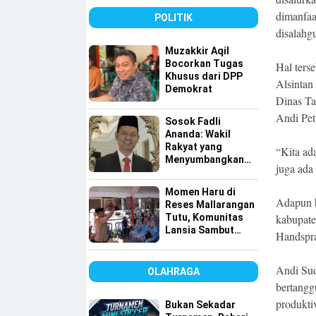
Digitalisasi
dimanfaa
POLITIK
disalahg
Muzakkir Aqil
Bocorkan Tugas
Hal ters
Khusus dari DPP
Alsintan
Demokrat
Dinas Ta
Andi Pet
Sosok Fadli
Ananda: Wakil
Rakyat yang
“Kita ad
Menyumbangkan
juga ada
Seluruh Gajinya
kepada Warga
Momen Haru di
Kurang Mampu
Adapun b
Reses Mallarangan
Tutu, Komunitas
kabupate
Lansia Sambut
Handspra
dengan Yel-yel
Meriah
Andi Sud
OLAHRAGA
bertangg
produktiv
Bukan Sekadar