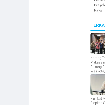
Penyeba
Raya
TERKA
Karang T
Makassar 
Dukung P
Wali kota,
Jadi Moto
Penggerak
Sampah
Pemkot 
Siapkan S