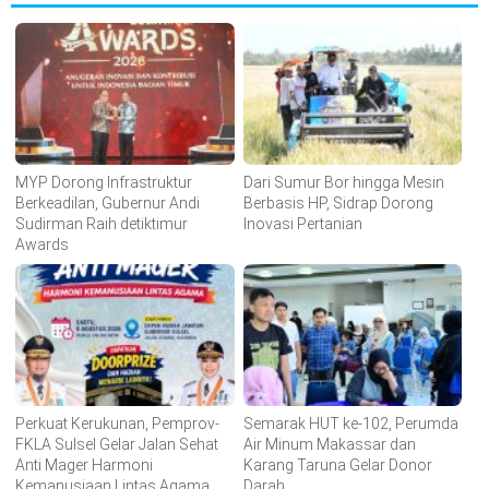
MYP Dorong Infrastruktur
Dari Sumur Bor hingga Mesin
Berkeadilan, Gubernur Andi
Berbasis HP, Sidrap Dorong
Sudirman Raih detiktimur
Inovasi Pertanian
Awards
Perkuat Kerukunan, Pemprov-
Semarak HUT ke-102, Perumda
FKLA Sulsel Gelar Jalan Sehat
Air Minum Makassar dan
Anti Mager Harmoni
Karang Taruna Gelar Donor
Kemanusiaan Lintas Agama
Darah