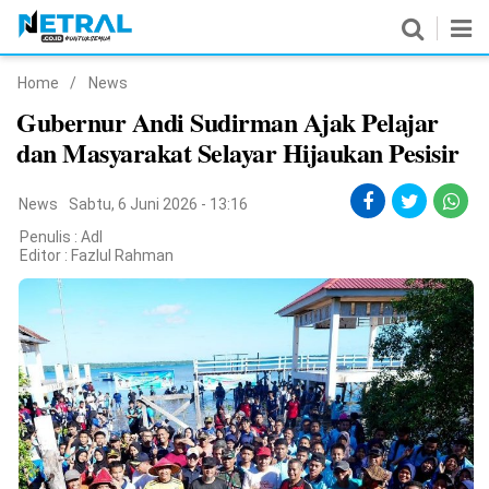
Home
/
News
News
Gubernur Andi Sudirman Ajak Pelajar
dan Masyarakat Selayar Hijaukan Pesisir
Nasional
Pemerintahan
News
Sabtu, 6 Juni 2026 - 13:16
Penulis : Adl
Politik
Editor :
Fazlul Rahman
Hukrim
Pendidikan
Peristiwa
Olahraga