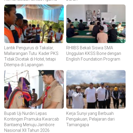
Lantik Pengurus di Takalar,
RHIIBS Bekali Siswa SMA
Mallarangan Tutu: Kader PKS
Unggulan KKSS Bone dengan
Tidak Dicetak di Hotel, tetapi
English Foundation Program
Ditempa di Lapangan
Bupati Uji Nurdin Lepas
Kerja Sunyi yang Berbuah
Kontingen Pramuka Kwarcab
Pengakuan, Pelajaran dari
Bantaeng Menuju Jambore
Tamangapa
Nasional XII Tahun 2026