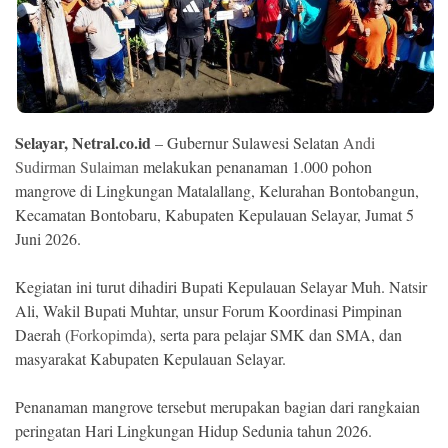
Ekonomi
Memori
Selayar, Netral.co.id
– Gubernur Sulawesi Selatan
Andi
Sudirman Sulaiman
melakukan penanaman 1.000 pohon
mangrove di Lingkungan Matalallang, Kelurahan Bontobangun,
Kecamatan Bontobaru, Kabupaten Kepulauan Selayar, Jumat 5
Juni 2026.
Kegiatan ini turut dihadiri Bupati Kepulauan Selayar Muh. Natsir
Ali, Wakil Bupati Muhtar, unsur Forum Koordinasi Pimpinan
©
Copyright
Daerah (
Forkopimda
), serta para pelajar SMK dan SMA, dan
2026
NETRAL
masyarakat Kabupaten Kepulauan Selayar.
.
All
Right
Penanaman mangrove tersebut merupakan bagian dari rangkaian
Reserved
peringatan Hari Lingkungan Hidup Sedunia tahun 2026.