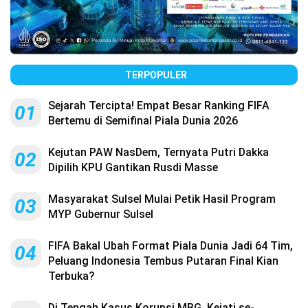
TERPOPULER
Sejarah Tercipta! Empat Besar Ranking FIFA
01
Bertemu di Semifinal Piala Dunia 2026
Kejutan PAW NasDem, Ternyata Putri Dakka
02
Dipilih KPU Gantikan Rusdi Masse
Masyarakat Sulsel Mulai Petik Hasil Program
03
MYP Gubernur Sulsel
FIFA Bakal Ubah Format Piala Dunia Jadi 64 Tim,
04
Peluang Indonesia Tembus Putaran Final Kian
Terbuka?
Di Tengah Kasus Korupsi MBG, Kejati se-