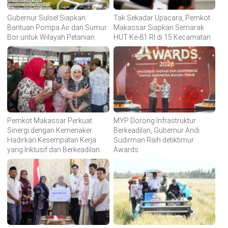
Gubernur Sulsel Siapkan
Tak Sekadar Upacara, Pemkot
Bantuan Pompa Air dan Sumur
Makassar Siapkan Semarak
Bor untuk Wilayah Petanian
HUT Ke-81 RI di 15 Kecamatan
Pemkot Makassar Perkuat
MYP Dorong Infrastruktur
Sinergi dengan Kemenaker
Berkeadilan, Gubernur Andi
Hadirkan Kesempatan Kerja
Sudirman Raih detiktimur
yang Inklusif dan Berkeadilan
Awards