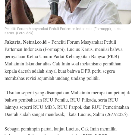
Ekonomi
Memori
Peneliti Forum Masyarakat Peduli Parlemen Indonesia (Formappi), Lucius
Karus. (Foto: dok)
Jakarta, Netral.co.id
– Peneliti Forum Masyarakat Peduli
Parlemen Indonesia (
Formappi
),
Lucius Karus
, menilai bahwa
pernyataan Ketua Umum Partai Kebangkitan Bangsa (PKB)
Muhaimin Iskandar alias Cak Imin soal mekanisme pemilihan
kepala daerah adalah sinyal kuat bahwa DPR perlu segera
membahas revisi sejumlah undang-undang politik.
“Usulan seperti yang disampaikan Muhaimin merupakan petunjuk
©
Copyright
bahwa pembahasan RUU Pemilu, RUU Pilkada, serta RUU
2026
NETRAL
lainnya seperti RUU MD3, RUU Parpol, dan RUU Pemerintahan
.
Daerah sudah sangat mendesak,” kata Lucius, Sabtu (26/7/2025).
All
Right
Reserved
Sebagai pemimpin partai, lanjut Lucius, Cak Imin memiliki