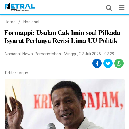
Home
/
Nasional
News
Formappi: Usulan Cak Imin soal Pilkada
Isyarat Perlunya Revisi Lima UU Politik
Nasional
Pemerintahan
Nasional
,
News
,
Pemerintahan
Minggu, 27 Juli 2025 - 07:29
Politik
Editor :
Arjun
Hukrim
Pendidikan
Peristiwa
Olahraga