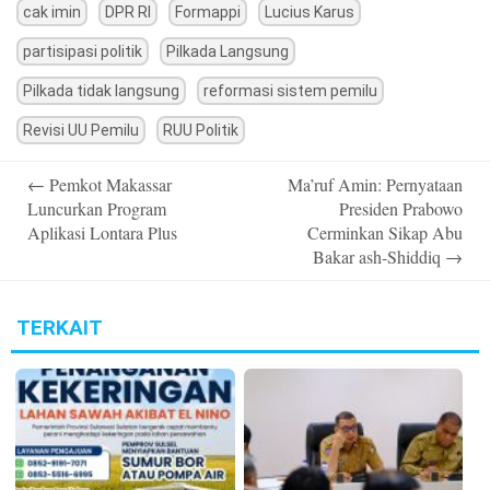
cak imin
DPR RI
Formappi
Lucius Karus
partisipasi politik
Pilkada Langsung
Pilkada tidak langsung
reformasi sistem pemilu
Revisi UU Pemilu
RUU Politik
Post
←
Pemkot Makassar
Ma’ruf Amin: Pernyataan
navigation
Luncurkan Program
Presiden Prabowo
Aplikasi Lontara Plus
Cerminkan Sikap Abu
Bakar ash-Shiddiq
→
TERKAIT