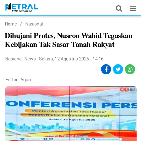
Home
/
Nasional
News
Dihujani Protes, Nusron Wahid Tegaskan
Kebijakan Tak Sasar Tanah Rakyat
Nasional
Pemerintahan
Nasional
,
News
Selasa, 12 Agustus 2025 - 14:16
Politik
Editor :
Arjun
Hukrim
Pendidikan
Peristiwa
Olahraga