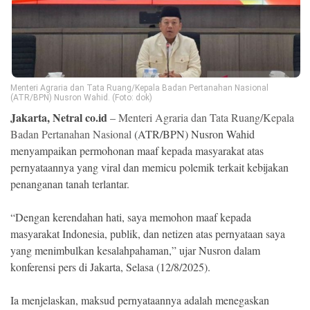
Ekonomi
Memori
Menteri Agraria dan Tata Ruang/Kepala Badan Pertanahan Nasional
(ATR/BPN) Nusron Wahid. (Foto: dok)
Jakarta, Netral co.id
–
Menteri Agraria dan Tata Ruang/Kepala
Badan Pertanahan Nasional
(ATR/BPN) Nusron Wahid
menyampaikan permohonan maaf kepada masyarakat atas
pernyataannya yang viral dan memicu polemik terkait kebijakan
penanganan tanah terlantar.
©
“Dengan kerendahan hati, saya memohon maaf kepada
Copyright
masyarakat Indonesia, publik, dan netizen atas pernyataan saya
2026
NETRAL
yang menimbulkan kesalahpahaman,” ujar Nusron dalam
.
All
konferensi pers di Jakarta, Selasa (12/8/2025).
Right
Reserved
Ia menjelaskan, maksud pernyataannya adalah menegaskan