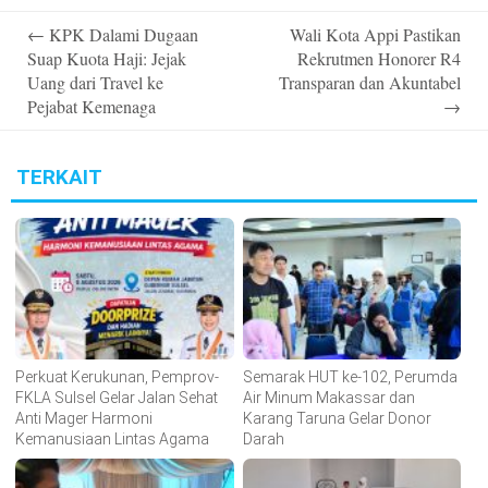
Post
←
KPK Dalami Dugaan
Wali Kota Appi Pastikan
navigation
Suap Kuota Haji: Jejak
Rekrutmen Honorer R4
Uang dari Travel ke
Transparan dan Akuntabel
Pejabat Kemenaga
→
TERKAIT
Perkuat Kerukunan, Pemprov-
Semarak HUT ke-102, Perumda
FKLA Sulsel Gelar Jalan Sehat
Air Minum Makassar dan
Anti Mager Harmoni
Karang Taruna Gelar Donor
Kemanusiaan Lintas Agama
Darah