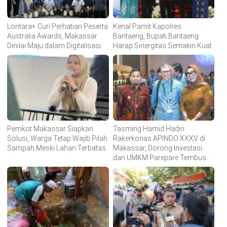
Lontara+ Curi Perhatian Peserta
Kenal Pamit Kapolres
Australia Awards, Makassar
Bantaeng, Bupati Bantaeng
Dinilai Maju dalam Digitalisasi
Harap Sinergitas Semakin Kuat
Pemkot Makassar Siapkan
Tasming Hamid Hadiri
Solusi, Warga Tetap Wajib Pilah
Rakerkonas APINDO XXXV di
Sampah Meski Lahan Terbatas
Makassar, Dorong Investasi
dan UMKM Parepare Tembus
Pasar Global