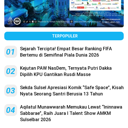
TERPOPULER
Sejarah Tercipta! Empat Besar Ranking FIFA
01
Bertemu di Semifinal Piala Dunia 2026
Kejutan PAW NasDem, Ternyata Putri Dakka
02
Dipilih KPU Gantikan Rusdi Masse
Sekda Sulsel Apresiasi Komik “Safe Space”, Kisah
03
Nyata Seorang Santri Berusia 13 Tahun
Aqilatul Munawwarah Memukau Lewat “Ininnawa
04
Sabbarae”, Raih Juara I Talent Show AMKM
Sulselbar 2026