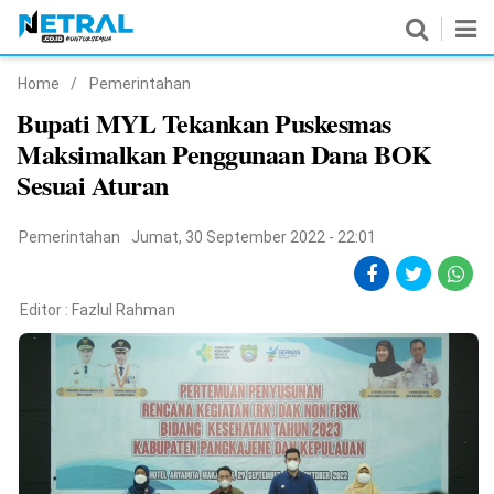
Home
/
Pemerintahan
News
Bupati MYL Tekankan Puskesmas
Maksimalkan Penggunaan Dana BOK
Nasional
Sesuai Aturan
Pemerintahan
Pemerintahan
Jumat, 30 September 2022 - 22:01
Politik
Hukrim
Editor :
Fazlul Rahman
Pendidikan
Peristiwa
Olahraga