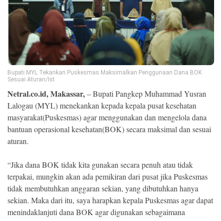
Ekonomi
Memori
Bupati MYL Tekankan Puskesmas Maksimalkan Penggunaan Dana BOK
Sesuai Aturan/Ist
Netral.co.id, Makassar,
– Bupati Pangkep Muhammad Yusran
Lalogau (MYL) menekankan kepada kepala pusat kesehatan
masyarakat(Puskesmas) agar menggunakan dan mengelola dana
bantuan operasional kesehatan(BOK) secara maksimal dan sesuai
aturan.
©
Copyright
“Jika dana BOK tidak kita gunakan secara penuh atau tidak
2026
NETRAL
terpakai, mungkin akan ada pemikiran dari pusat jika Puskesmas
.
All
tidak membutuhkan anggaran sekian, yang dibutuhkan hanya
Right
sekian. Maka dari itu, saya harapkan kepala Puskesmas agar dapat
Reserved
menindaklanjuti dana BOK agar digunakan sebagaimana