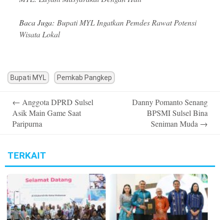
Baca Juga:
Bupati MYL Ingatkan Pemdes Rawat Potensi
Wisata Lokal
Bupati MYL
Pemkab Pangkep
Post
←
Anggota DPRD Sulsel
Danny Pomanto Senang
navigation
Asik Main Game Saat
BPSMI Sulsel Bina
Paripurna
Seniman Muda
→
TERKAIT