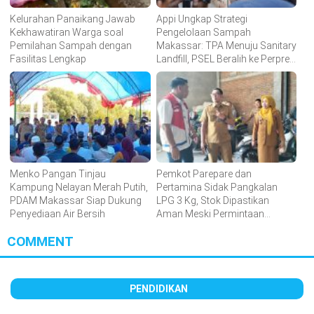
Kelurahan Panaikang Jawab
Appi Ungkap Strategi
Kekhawatiran Warga soal
Pengelolaan Sampah
Pemilahan Sampah dengan
Makassar: TPA Menuju Sanitary
Fasilitas Lengkap
Landfill, PSEL Beralih ke Perpres
109
Menko Pangan Tinjau
Pemkot Parepare dan
Kampung Nelayan Merah Putih,
Pertamina Sidak Pangkalan
PDAM Makassar Siap Dukung
LPG 3 Kg, Stok Dipastikan
Penyediaan Air Bersih
Aman Meski Permintaan
Meningkat
COMMENT
PENDIDIKAN