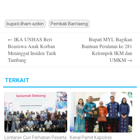
bupati ilham azikin
Pemkab Bantaeng
Post
←
IKA UNHAS Beri
Bupati MYL Bagikan
navigation
Beasiswa Anak Korban
Bantuan Peralatan ke 281
Meninggal Insiden Tarik
Kelompok IKM dan
Tambang
UMKM
→
TERKAIT
Lontara+ Curi Perhatian Peserta
Kenal Pamit Kapolres