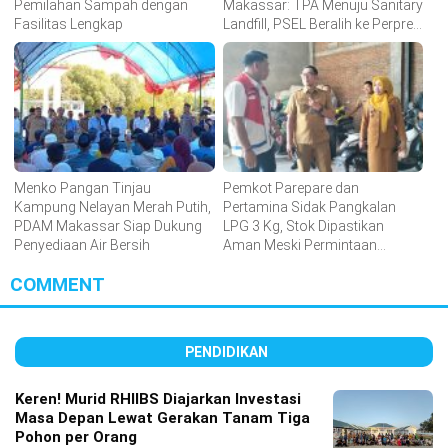
Pemilahan Sampah dengan
Makassar: TPA Menuju Sanitary
Fasilitas Lengkap
Landfill, PSEL Beralih ke Perpres
109
Menko Pangan Tinjau
Pemkot Parepare dan
Kampung Nelayan Merah Putih,
Pertamina Sidak Pangkalan
PDAM Makassar Siap Dukung
LPG 3 Kg, Stok Dipastikan
Penyediaan Air Bersih
Aman Meski Permintaan
Meningkat
COMMENT
PENDIDIKAN
Keren! Murid RHIIBS Diajarkan Investasi
Masa Depan Lewat Gerakan Tanam Tiga
Pohon per Orang