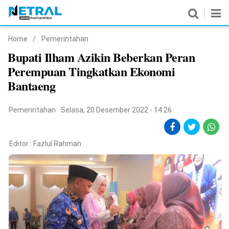
Home
/
Pemerintahan
News
Bupati Ilham Azikin Beberkan Peran
Perempuan Tingkatkan Ekonomi
Nasional
Bantaeng
Pemerintahan
Pemerintahan
Selasa, 20 Desember 2022 - 14:26
Politik
Hukrim
Editor :
Fazlul Rahman
Pendidikan
Peristiwa
Olahraga