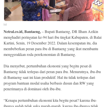
Ekonomi
Memori
Ist
Netral.co.id, Bantaeng,
– Bupati Bantaeng, DR Ilham Azikin
menghadiri peringatan ke-94 hari ibu tingkat Kabupaten, di Balai
Kartini, Senin, 19 Desember 2022. Dalam kesempatan itu, dia
membeberkan peran para ibu di Bantaeng yang ikut membantu
menggerakkan roda perekonomian di Bantaeng.
Dia menyebut, pertumbuhan ekonomi yang begitu pesat di
Bantaeng tidak terlepas dari peran para ibu. Menurutnya, ibu-ibu
©
di Bantaeng saat ini kian produktif. Hal itu tidak terlepas dari
Copyright
2026
program bantuan modal usaha berbasis dusun dan RW yang
NETRAL
.
penerimanya di dominasi oleh ibu-ibu.
All
Right
Reserved
“Kenapa pertumbuhan ekonomi kita begitu pesat? karena ibu-
ibunya sudah tidak suka marah-marah, karena ibu-ibunya tidak