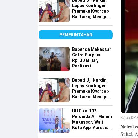
Bupati Uji Nurdin
Lepas Kontingen
Pramuka Kwarcab
Bantaeng Menuju
Jambore Nasional
XII Tahun 2026
PEMERINTAHAN
Bapenda Makassar
Catat Surplus
Rp130 Miliar,
Realisasi
Pendapatan
Tembus 49 Persen
Bupati Uji Nurdin
Lepas Kontingen
Pramuka Kwarcab
Bantaeng Menuju
Jambore Nasional
XII Tahun 2026
HUT ke-102
Perumda Air Minum
Ketua DPD
Makassar, Wali
Netral.c
Kota Appi Apresiasi
Komitmen
Sulsel,
A