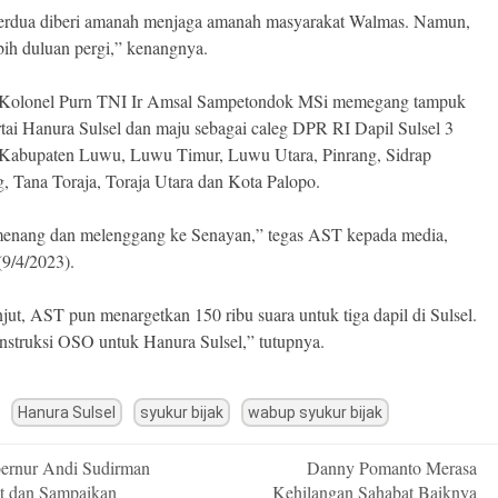
erdua diberi amanah menjaga amanah masyarakat Walmas. Namun,
ebih duluan pergi,” kenangnya.
i, Kolonel Purn TNI Ir Amsal Sampetondok MSi memegang tampuk
rtai Hanura Sulsel dan maju sebagai caleg DPR RI Dapil Sulsel 3
 Kabupaten Luwu, Luwu Timur, Luwu Utara, Pinrang, Sidrap
, Tana Toraja, Toraja Utara dan Kota Palopo.
enang dan melenggang ke Senayan,” tegas AST kepada media,
9/4/2023).
njut, AST pun menargetkan 150 ribu suara untuk tiga dapil di Sulsel.
instruksi OSO untuk Hanura Sulsel,” tutupnya.
Hanura Sulsel
syukur bijak
wabup syukur bijak
rnur Andi Sudirman
Danny Pomanto Merasa
n
t dan Sampaikan
Kehilangan Sahabat Baiknya