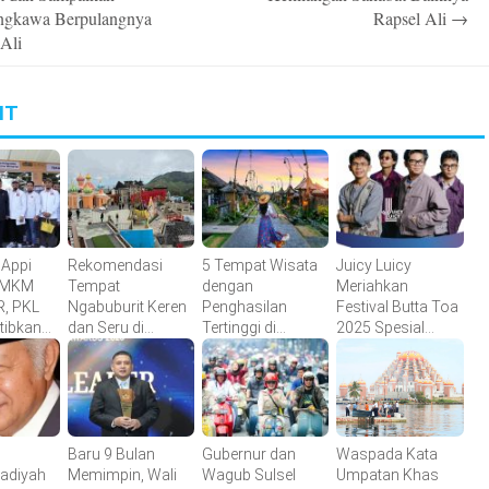
ngkawa Berpulangnya
Rapsel Ali
→
 Ali
IT
 Appi
Rekomendasi
5 Tempat Wisata
Juicy Luicy
 UMKM
Tempat
dengan
Meriahkan
R, PKL
Ngabuburit Keren
Penghasilan
Festival Butta Toa
rtibkan
dan Seru di
Tertinggi di
2025 Spesial
ses
Makassar, Gowa
Indonesia
Perayaan HUT
aha
dan Maros
Bantaeng Ke-771
Baru 9 Bulan
Gubernur dan
Waspada Kata
diyah
Memimpin, Wali
Wagub Sulsel
Umpatan Khas