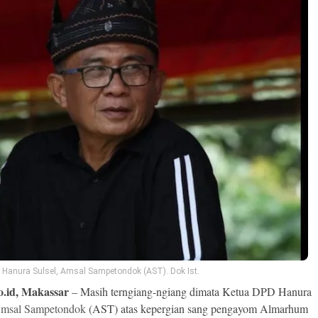
 Hanura Sulsel, Amsal Sampetondok (AST). Dok Ist.
o.id, Makassar
– Masih terngiang-ngiang dimata Ketua DPD Hanura
msal Sampetondok
(AST) atas kepergian sang pengayom Almarhum