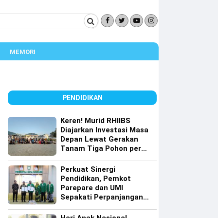
MEMORI
PENDIDIKAN
Keren! Murid RHIIBS
Diajarkan Investasi Masa
Depan Lewat Gerakan
Tanam Tiga Pohon per
Orang
Perkuat Sinergi
Pendidikan, Pemkot
Parepare dan UMI
Sepakati Perpanjangan
Kerja Sama Tri Dharma
Perguruan Tinggi