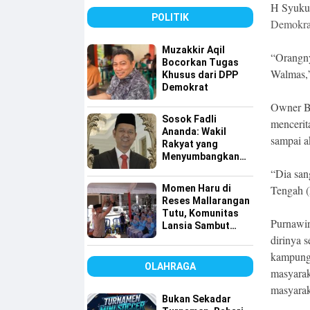
Tingkatkan
H Syukur
Pelayanan Air
POLITIK
Demokra
Bersih
Muzakkir Aqil
“Orangny
Bocorkan Tugas
Walmas,
Khusus dari DPP
Demokrat
Owner Be
Sosok Fadli
mencerit
Ananda: Wakil
sampai a
Rakyat yang
Menyumbangkan
Seluruh Gajinya
“Dia san
kepada Warga
Momen Haru di
Tengah (
Kurang Mampu
Reses Mallarangan
Tutu, Komunitas
Purnawi
Lansia Sambut
dengan Yel-yel
dirinya 
Meriah
kampung
OLAHRAGA
masyarak
masyarak
Bukan Sekadar