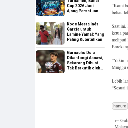
Turnamen, Bahari
“Kami b
Cup 2026 Jadi
Ajang Persatuan
beliau l
dan Pencarian
Bakat Sepak Bola
Kode Mesra Inés
Saat in
Sinjai
García untuk
ketua pa
Lamine Yamal: Yang
meliputi
Paling Kubutuhkan
Enrekang
Garnacho Dulu
Dikantongi Asnawi,
“Yakin m
Sekarang Dibuat
Minggu (
Tak Berkutik oleh
Indonesia All Star
Lebih la
“Sesuai 
hanura
Post
←
Gube
navigatio
Melaya