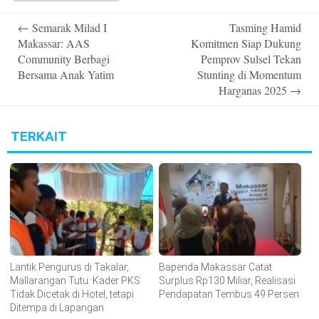
Post
←
Semarak Milad I
Tasming Hamid
navigation
Makassar: AAS
Komitmen Siap Dukung
Community Berbagi
Pemprov Sulsel Tekan
Bersama Anak Yatim
Stunting di Momentum
Harganas 2025
→
TERKAIT
Lantik Pengurus di Takalar,
Bapenda Makassar Catat
Mallarangan Tutu: Kader PKS
Surplus Rp130 Miliar, Realisasi
Tidak Dicetak di Hotel, tetapi
Pendapatan Tembus 49 Persen
Ditempa di Lapangan