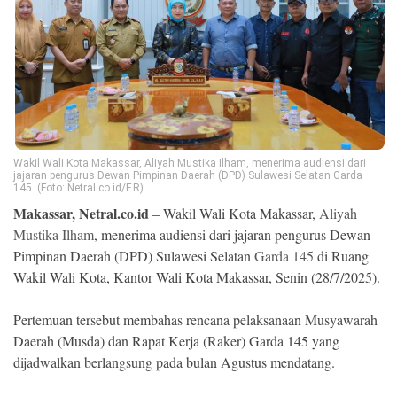
Ekonomi
Memori
Wakil Wali Kota Makassar, Aliyah Mustika Ilham, menerima audiensi dari
jajaran pengurus Dewan Pimpinan Daerah (DPD) Sulawesi Selatan Garda
145. (Foto: Netral.co.id/F.R)
Makassar, Netral.co.id
– Wakil Wali Kota Makassar,
Aliyah
Mustika Ilham
, menerima audiensi dari jajaran pengurus Dewan
Pimpinan Daerah (DPD) Sulawesi Selatan
Garda 145
di Ruang
©
Wakil Wali Kota, Kantor Wali Kota Makassar, Senin (28/7/2025).
Copyright
2026
NETRAL
Pertemuan tersebut membahas rencana pelaksanaan Musyawarah
.
All
Daerah (Musda) dan Rapat Kerja (Raker) Garda 145 yang
Right
Reserved
dijadwalkan berlangsung pada bulan Agustus mendatang.