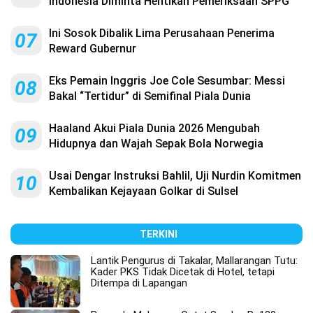
Indonesia Diminta Hentikan Pemeriksaan SPPG
Ini Sosok Dibalik Lima Perusahaan Penerima
07
Reward Gubernur
Eks Pemain Inggris Joe Cole Sesumbar: Messi
08
Bakal “Tertidur” di Semifinal Piala Dunia
Haaland Akui Piala Dunia 2026 Mengubah
09
Hidupnya dan Wajah Sepak Bola Norwegia
Usai Dengar Instruksi Bahlil, Uji Nurdin Komitmen
10
Kembalikan Kejayaan Golkar di Sulsel
TERKINI
Lantik Pengurus di Takalar, Mallarangan Tutu:
Kader PKS Tidak Dicetak di Hotel, tetapi
Ditempa di Lapangan