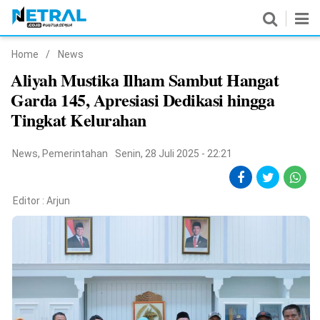
Home
/
News
News
Aliyah Mustika Ilham Sambut Hangat
Garda 145, Apresiasi Dedikasi hingga
Nasional
Tingkat Kelurahan
Pemerintahan
News
,
Pemerintahan
Senin, 28 Juli 2025 - 22:21
Politik
Hukrim
Editor :
Arjun
Pendidikan
Peristiwa
Olahraga