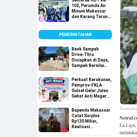
Semarak HUT ke-
Lintas Agama
102, Perumda Air
Minum Makassar
dan Karang Taruna
Gelar Donor Darah
PEMERINTAHAN
Bank Sampah
Drive-Thru
Disiapkan di Daya,
Sampah Bernilai
Ekonomi Makin
Mudah Disalurkan
Perkuat Kerukunan,
Pemprov-FKLA
Sulsel Gelar Jalan
Sehat Anti Mager
Harmoni
Kemanusiaan
Screensho
Bapenda Makassar
Lintas Agama
Catat Surplus
Netral.c
Rp130 Miliar,
La Liga,
Realisasi
melainka
Pendapatan