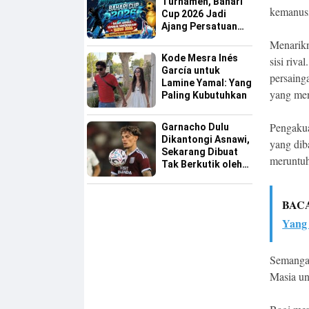
Turnamen, Bahari
kemanusi
Cup 2026 Jadi
Ajang Persatuan
dan Pencarian
Menarikn
Bakat Sepak Bola
Kode Mesra Inés
sisi riv
Sinjai
García untuk
persaing
Lamine Yamal: Yang
yang me
Paling Kubutuhkan
Pengakua
Garnacho Dulu
Dikantongi Asnawi,
yang dib
Sekarang Dibuat
meruntuh
Tak Berkutik oleh
Indonesia All Star
BAC
Yang
Semangat
Masia un