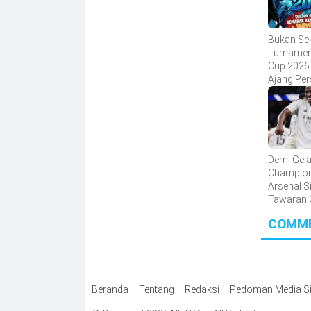
Bukan Se
Turnamen
Cup 2026 
Ajang Pe
dan Penc
Bakat Se
Sinjai
Demi Gela
Champion
Arsenal S
Tawaran 
Tertinggi
COMM
Sepanjan
Sejarah K
untuk Vin
Junior
Beranda
Tentang
Redaksi
Pedoman Media Si