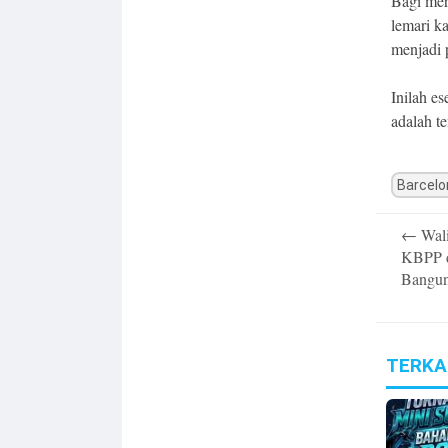
Bagi mer
lemari k
menjadi 
Inilah e
adalah t
Barcelo
Post
←
Wali
navigatio
KBPP 
Bangun
TERKA