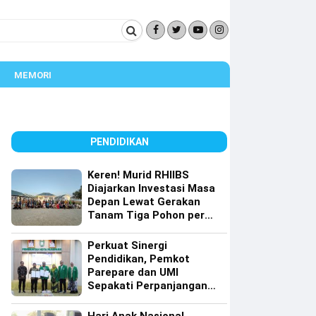
MEMORI
PENDIDIKAN
Keren! Murid RHIIBS
Diajarkan Investasi Masa
Depan Lewat Gerakan
Tanam Tiga Pohon per
Orang
Perkuat Sinergi
Pendidikan, Pemkot
Parepare dan UMI
Sepakati Perpanjangan
Kerja Sama Tri Dharma
Perguruan Tinggi