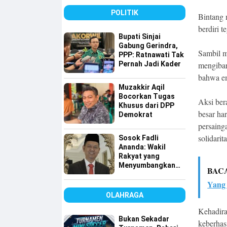
Tembus 49 Persen
POLITIK
Bintang 
berdiri 
Bupati Sinjai
Gabung Gerindra,
Sambil m
PPP: Ratnawati Tak
Pernah Jadi Kader
mengibar
bahwa em
Muzakkir Aqil
Bocorkan Tugas
Aksi ber
Khusus dari DPP
besar har
Demokrat
persain
solidarit
Sosok Fadli
Ananda: Wakil
Rakyat yang
Menyumbangkan
BAC
Seluruh Gajinya
Yang
kepada Warga
Kurang Mampu
OLAHRAGA
Kehadira
Bukan Sekadar
keberhas