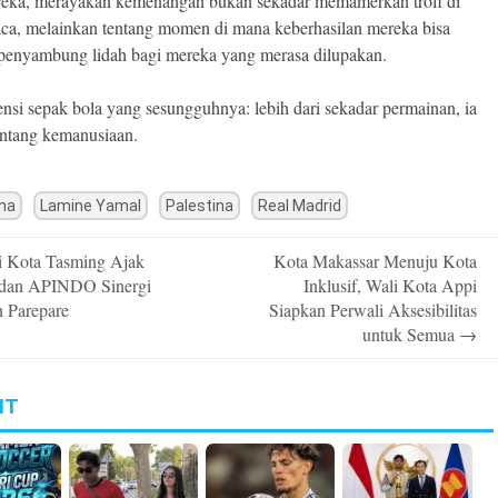
eka, merayakan kemenangan bukan sekadar memamerkan trofi di
aca, melainkan tentang momen di mana keberhasilan mereka bisa
penyambung lidah bagi mereka yang merasa dilupakan.
sensi sepak bola yang sesungguhnya: lebih dari sekadar permainan, ia
entang kemanusiaan.
na
Lamine Yamal
Palestina
Real Madrid
 Kota Tasming Ajak
Kota Makassar Menuju Kota
n
dan APINDO Sinergi
Inklusif, Wali Kota Appi
 Parepare
Siapkan Perwali Aksesibilitas
untuk Semua
→
IT