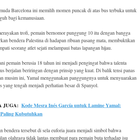
muda Barcelona ini memilih momen puncak di atas bus terbuka untuk
teguh bagi kemanusiaan.
erayakan trofi, pemain bernomor punggung 10 itu dengan bangga
kan bendera Palestina di hadapan ribuan pasang mata, membuktikan
pati seorang atlet sejati melampaui batas lapangan hijau.
ani pemain berusia 18 tahun ini menjadi pengingat bahwa talenta
us berjalan beriringan dengan prinsip yang kuat. Di balik tensi panas
gan musim ini, Yamal menggunakan panggungnya untuk menyuarakan
as yang tengah menjadi perhatian besar di Spanyol.
A JUGA:
Kode Mesra Inés García untuk Lamine Yamal:
 Paling Kubutuhkan
n bendera tersebut di sela euforia juara menjadi simbol bahwa
ilan olahraga tidak lantas membuat para pemain buta terhadap isu