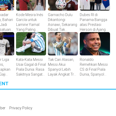
kadar
Kode Mesra Inés
Garnacho Dulu
Dubes RI di
, Bahari
García untuk
Dikantongi
Panama Bangga
Jadi
Lamine Yamal:
Asnawi, Sekarang
atas Prestasi
rsatuan
Yang Paling
Dibuat Tak
Herson di Ajang
arian
Kubutuhkan
Berkutik oleh
Kompetisi Dunia
pak Bola
Indonesia All Star
r Liga
Kata-Kata Messi
Tak Cari Alasan,
Ronaldo
s,
Usai Gagal di Final
Messi Akui
Remehkan Messi
iapkan
Piala Dunia: Rasa
Spanyol Lebih
CS di Final Piala
Gaji
Sakitnya Sangat
Layak Angkat Trofi
Dunia, Spanyol
Besar
Piala Dunia 2026
Dinilai Akan
ENT
g
Menang Mudah
lub
Lawan Argentina
icius
ber
Privacy Policy