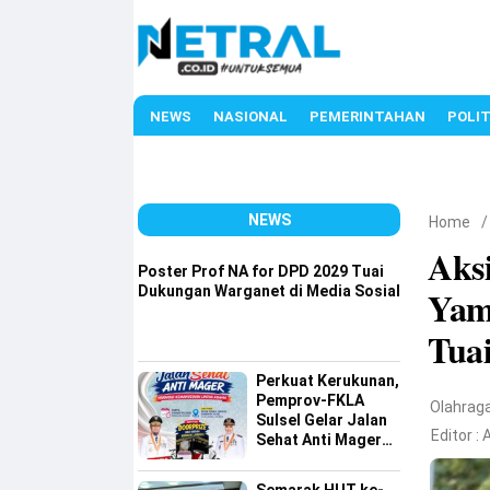
NEWS
NASIONAL
PEMERINTAHAN
POLIT
NEWS
Home
Aks
Poster Prof NA for DPD 2029 Tuai
Dukungan Warganet di Media Sosial
Yam
Tua
Perkuat Kerukunan,
Pemprov-FKLA
Olahrag
Sulsel Gelar Jalan
Editor :
Sehat Anti Mager
Harmoni
Kemanusiaan