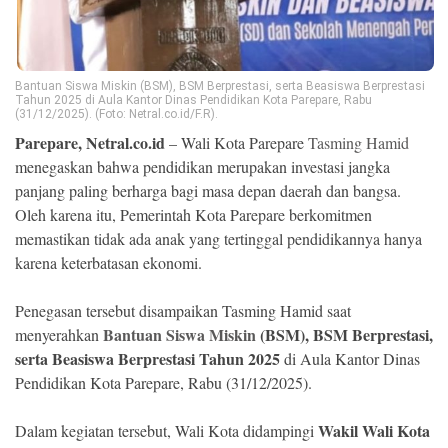
Ekonomi
Memori
Bantuan Siswa Miskin (BSM), BSM Berprestasi, serta Beasiswa Berprestasi
Tahun 2025 di Aula Kantor Dinas Pendidikan Kota Parepare, Rabu
(31/12/2025). (Foto: Netral.co.id/F.R).
Parepare, Netral.co.id
– Wali Kota Parepare
Tasming Hamid
menegaskan bahwa pendidikan merupakan investasi jangka
panjang paling berharga bagi masa depan daerah dan bangsa.
Oleh karena itu, Pemerintah Kota Parepare berkomitmen
memastikan tidak ada anak yang tertinggal pendidikannya hanya
karena keterbatasan ekonomi.
©
Penegasan tersebut disampaikan Tasming Hamid saat
Copyright
Bantuan Siswa Miskin
(BSM), BSM Berprestasi,
menyerahkan
2026
NETRAL
serta Beasiswa Berprestasi Tahun 2025
di Aula Kantor Dinas
.
All
Pendidikan Kota Parepare, Rabu (31/12/2025).
Right
Reserved
Wakil Wali Kota
Dalam kegiatan tersebut, Wali Kota didampingi