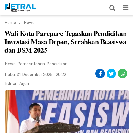
Home
/
News
News
Wali Kota Parepare Tegaskan Pendidikan
Investasi Masa Depan, Serahkan Beasiswa
Nasional
dan BSM 2025
Pemerintahan
News
,
Pemerintahan
,
Pendidikan
Politik
Rabu, 31 Desember 2025 - 20:22
Hukrim
Editor :
Arjun
Pendidikan
Peristiwa
Olahraga