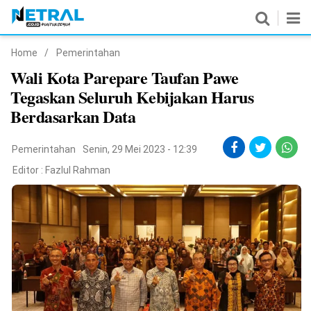
Home
/
Pemerintahan
News
Wali Kota Parepare Taufan Pawe
Tegaskan Seluruh Kebijakan Harus
Nasional
Berdasarkan Data
Pemerintahan
Pemerintahan
Senin, 29 Mei 2023 - 12:39
Politik
Editor :
Fazlul Rahman
Hukrim
Pendidikan
Peristiwa
Olahraga