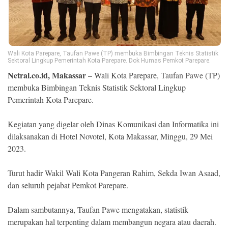
Ekonomi
Memori
Wali Kota Parepare, Taufan Pawe (TP) membuka Bimbingan Teknis Statistik
Sektoral Lingkup Pemerintah Kota Parepare. Dok Humas Pemkot Parepare.
Netral.co.id, Makassar
– Wali Kota Parepare,
Taufan Pawe
(TP)
membuka Bimbingan Teknis Statistik Sektoral Lingkup
Pemerintah Kota Parepare.
Kegiatan yang digelar oleh Dinas Komunikasi dan Informatika ini
dilaksanakan di Hotel Novotel, Kota Makassar, Minggu, 29 Mei
2023.
©
Copyright
2026
Turut hadir Wakil Wali Kota Pangeran Rahim, Sekda Iwan Asaad,
NETRAL
dan seluruh pejabat Pemkot Parepare.
.
All
Right
Reserved
Dalam sambutannya, Taufan Pawe mengatakan, statistik
merupakan hal terpenting dalam membangun negara atau daerah.