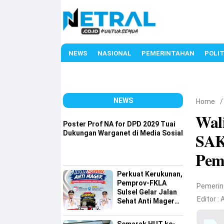
NEWS
NASIONAL
PEMERINTAHAN
POLIT
NEWS
Home
Wal
Poster Prof NA for DPD 2029 Tuai
Dukungan Warganet di Media Sosial
SAK
Pem
Perkuat Kerukunan,
Pemprov-FKLA
Pemerin
Sulsel Gelar Jalan
Editor :
Sehat Anti Mager
Harmoni
Kemanusiaan