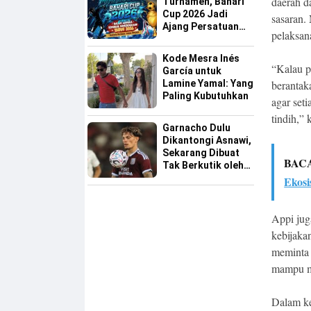
daerah d
Turnamen, Bahari
Cup 2026 Jadi
sasaran.
Ajang Persatuan
pelaksan
dan Pencarian
Bakat Sepak Bola
Kode Mesra Inés
Sinjai
“Kalau p
García untuk
Lamine Yamal: Yang
berantak
Paling Kubutuhkan
agar set
tindih,” 
Garnacho Dulu
Dikantongi Asnawi,
Sekarang Dibuat
BAC
Tak Berkutik oleh
Indonesia All Star
Ekosi
Appi jug
kebijaka
meminta 
mampu m
Dalam ke