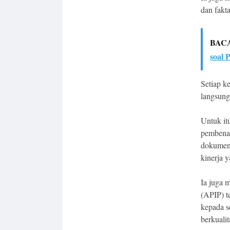
dan fakta
BAC
soal 
Setiap k
langsung
Untuk it
pembenah
dokumen,
kinerja y
Ia juga 
(APIP) 
kepada s
berkuali