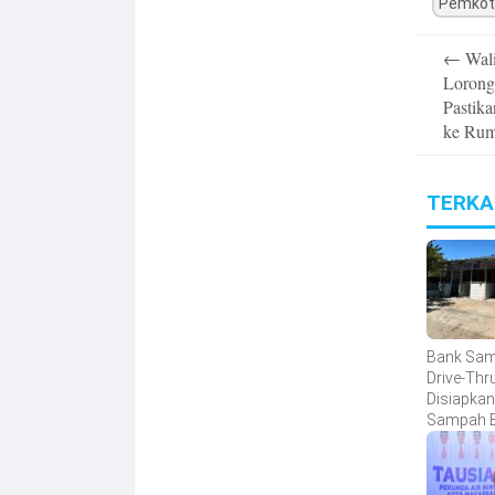
Pemkot
Post
←
Wali
navigatio
Lorong
Pastik
ke Ru
TERKA
Bank Sa
Drive-Thr
Disiapkan
Sampah B
Ekonomi 
Mudah Di