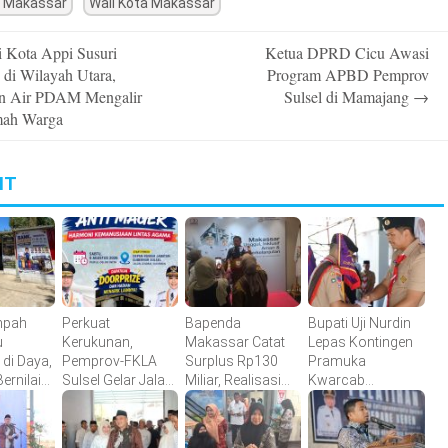
 Makassar
Wali Kota Makassar
 Kota Appi Susuri
Ketua DPRD Cicu Awasi
n
 di Wilayah Utara,
Program APBD Pemprov
an Air PDAM Mengalir
Sulsel di Mamajang
→
mah Warga
IT
mpah
Perkuat
Bapenda
Bupati Uji Nurdin
u
Kerukunan,
Makassar Catat
Lepas Kontingen
 di Daya,
Pemprov-FKLA
Surplus Rp130
Pramuka
ernilai
Sulsel Gelar Jalan
Miliar, Realisasi
Kwarcab
Makin
Sehat Anti Mager
Pendapatan
Bantaeng Menuju
salurkan
Harmoni
Tembus 49
Jambore
Kemanusiaan
Persen
Nasional XII