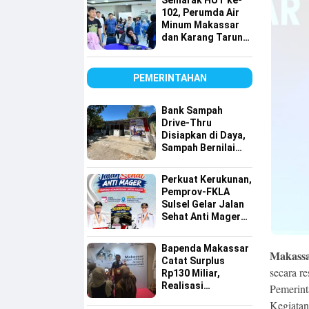
Semarak HUT ke-
Lintas Agama
102, Perumda Air
Minum Makassar
dan Karang Taruna
Gelar Donor Darah
PEMERINTAHAN
Bank Sampah
Drive-Thru
Disiapkan di Daya,
Sampah Bernilai
Ekonomi Makin
Mudah Disalurkan
Perkuat Kerukunan,
Pemprov-FKLA
Sulsel Gelar Jalan
Sehat Anti Mager
Harmoni
Kemanusiaan
Bapenda Makassar
Makassar
Lintas Agama
Catat Surplus
secara r
Rp130 Miliar,
Realisasi
Pemerint
Pendapatan
Kegiatan