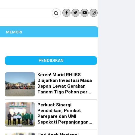
MEMORI
PENDIDIKAN
Keren! Murid RHIIBS
Diajarkan Investasi Masa
Depan Lewat Gerakan
Tanam Tiga Pohon per
Orang
Perkuat Sinergi
Pendidikan, Pemkot
Parepare dan UMI
Sepakati Perpanjangan
Kerja Sama Tri Dharma
Perguruan Tinggi