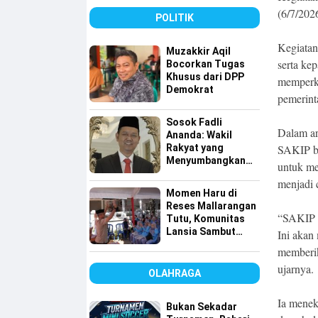
Tembus 49 Persen
(6/7/202
POLITIK
Kegiatan
Muzakkir Aqil
serta ke
Bocorkan Tugas
Khusus dari DPP
memperk
Demokrat
pemerint
Sosok Fadli
Dalam ar
Ananda: Wakil
Rakyat yang
SAKIP bu
Menyumbangkan
untuk me
Seluruh Gajinya
menjadi 
kepada Warga
Momen Haru di
Kurang Mampu
Reses Mallarangan
“SAKIP a
Tutu, Komunitas
Lansia Sambut
Ini akan
dengan Yel-yel
memberik
Meriah
ujarnya.
OLAHRAGA
Ia menek
Bukan Sekadar