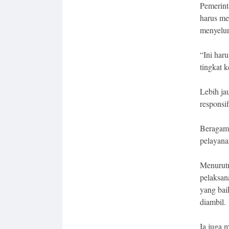
Pemerint
harus me
menyelur
“Ini har
tingkat 
Lebih jau
responsi
Beragam 
pelayana
Menurutn
pelaksan
yang bai
diambil.
Ia juga 