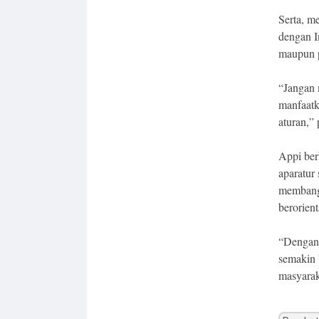
Serta, m
dengan I
maupun p
“Jangan 
manfaatk
aturan,”
Appi ber
aparatur
membangu
berorient
“Dengan 
semakin 
masyarak