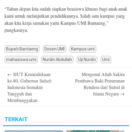
“Tahun depan kita sudah siapkan beasiswa khusus bagi anak-anak
kami untuk melanjutkan pendidikannya. Salah satu kampus yang
akan kita kerja samakan yaitu Kampus UMI Bantaeng,”
pungkasnya.
Bupati Bantaeng
Dosen UMI
Kampus umi
mahasiswa umi
Nurdin Abdullah
Uji Nurdin
Umi
Post
←
HUT Kemerdekaan
Mengenal Aliah Sakira
navigation
ke-80, Gubernur Sulsel:
Pembawa Baki Penurunan
Indonesia Semakin
Bendera dari Sulsel di
Tangguh dan
Istana Negara
→
Membanggakan
TERKAIT