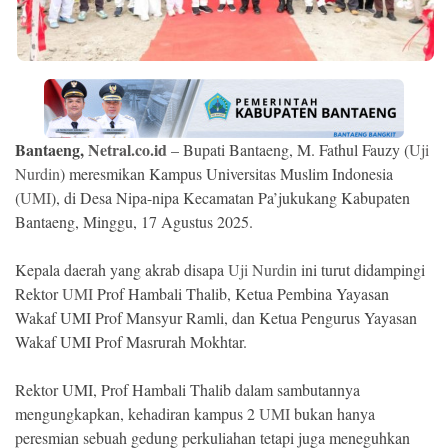
Ekonomi
Memori
Bantaeng,
Netral.co.id
– Bupati Bantaeng, M. Fathul Fauzy (
Uji
Nurdin
) meresmikan Kampus Universitas Muslim Indonesia
(
UMI
), di Desa Nipa-nipa Kecamatan Pa’jukukang Kabupaten
Bantaeng, Minggu, 17 Agustus 2025.
Kepala daerah yang akrab disapa
Uji Nurdin
ini turut didampingi
Rektor
UMI
Prof Hambali Thalib, Ketua Pembina Yayasan
©
Wakaf UMI Prof Mansyur Ramli, dan Ketua Pengurus Yayasan
Copyright
2026
Wakaf UMI Prof Masrurah Mokhtar.
NETRAL
.
All
Rektor UMI, Prof Hambali Thalib dalam sambutannya
Right
Reserved
mengungkapkan, kehadiran kampus 2
UMI
bukan hanya
peresmian sebuah gedung perkuliahan tetapi juga meneguhkan