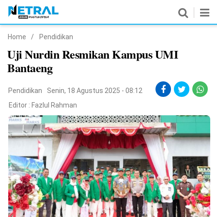
Home
/
Pendidikan
News
Uji Nurdin Resmikan Kampus UMI
Bantaeng
Nasional
Pemerintahan
Pendidikan
Senin, 18 Agustus 2025 - 08:12
Editor :
Fazlul Rahman
Politik
Hukrim
Pendidikan
Peristiwa
Olahraga