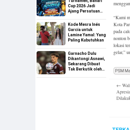
Turnamen, Bahari
menggand
Cup 2026 Jadi
Ajang Persatuan
dan Pencarian
“Kami me
Bakat Sepak Bola
Kota Par
Kode Mesra Inés
Sinjai
García untuk
pada cal
Lamine Yamal: Yang
nonton b
Paling Kubutuhkan
lokasi t
gelar,” u
Garnacho Dulu
Dikantongi Asnawi,
Sekarang Dibuat
Tak Berkutik oleh
PSM Ma
Indonesia All Star
Post
←
Wali
navigatio
Apresia
Dilaku
TERKA