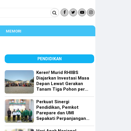
MEMORI
PENDIDIKAN
Keren! Murid RHIIBS
Diajarkan Investasi Masa
Depan Lewat Gerakan
Tanam Tiga Pohon per
Orang
Perkuat Sinergi
Pendidikan, Pemkot
Parepare dan UMI
Sepakati Perpanjangan
Kerja Sama Tri Dharma
Perguruan Tinggi