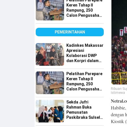
Pelatihan Parepare
Keren Tahap II
Rampung, 250
Calon Pengusaha
Baru Berhasil
Dilatih
PEMERINTAHAN
Kadinkes Makassar
Apresiasi
Kolaborasi DWP
dan Korpri dalam
Bakti Sosial Donor
Darah
Pelatihan Parepare
Keren Tahap II
Rampung, 250
Ribuan Su
Calon Pengusaha
Istimewa
Baru Berhasil
Dilatih
Netral.c
Sekda Jufri
Habibie,
Rahman Buka
Pemusatan
dengan h
Paskibraka Sulsel,
Kiostik 
Tekankan Fokus