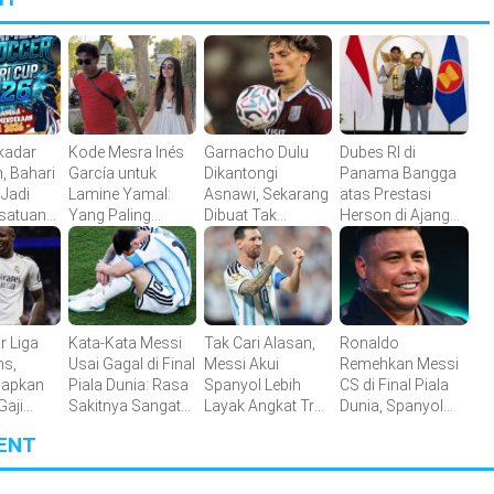
kadar
Kode Mesra Inés
Garnacho Dulu
Dubes RI di
, Bahari
García untuk
Dikantongi
Panama Bangga
Jadi
Lamine Yamal:
Asnawi, Sekarang
atas Prestasi
rsatuan
Yang Paling
Dibuat Tak
Herson di Ajang
arian
Kubutuhkan
Berkutik oleh
Kompetisi Dunia
pak Bola
Indonesia All Star
r Liga
Kata-Kata Messi
Tak Cari Alasan,
Ronaldo
s,
Usai Gagal di Final
Messi Akui
Remehkan Messi
iapkan
Piala Dunia: Rasa
Spanyol Lebih
CS di Final Piala
Gaji
Sakitnya Sangat
Layak Angkat Trofi
Dunia, Spanyol
Besar
Piala Dunia 2026
Dinilai Akan
ENT
g
Menang Mudah
lub
Lawan Argentina
icius