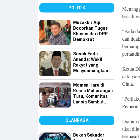
dan Disiplin
Menangga
POLITIK
terjadiny
Muzakkir Aqil
Bocorkan Tugas
“Pada da
Khusus dari DPP
dan tidak
Demokrat
berharap 
pertandi
Sosok Fadli
Ananda: Wakil
Rakyat yang
Ketua DPD
Menyumbangkan
calo yan
Seluruh Gajinya
kepada Warga
Cinta.
Momen Haru di
Kurang Mampu
Reses Mallarangan
Tutu, Komunitas
“Perilak
Lansia Sambut
Pemerint
dengan Yel-yel
Meriah
Diapun m
OLAHRAGA
tiket di
Bukan Sekadar
termasuk