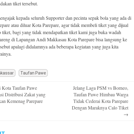
akan tiket tersebut.
ngajak kepada seluruh Supporter dan pecinta sepak bola yang ada di
epare atau diluar Kota Parepare, agar tidak membeli tiket yang dijual
o tiket, bagi yang tidak mendapatkan tiket kami juga buka wadah
areng di Lapangan Andi Makkasau Kota Parepare bisa langsung ke
ersebut apalagi didalamnya ada beberapa kegiatan yang juga kita
rainya.
kassar
Taufan Pawe
 Kota Taufan Pawe
Jelang Laga PSM vs Borneo,
n
si Distribusi Zakat yang
Taufan Pawe Himbau Warga
kan Kemenag Parepare
Tidak Cederai Kota Parepare
Dengan Maraknya Calo Tiket
→
IT