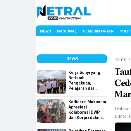
NEWS
NASIONAL
PEMERINTAHAN
POLIT
NEWS
Home
Tau
Kerja Sunyi yang
Berbuah
Ced
Pengakuan,
Pelajaran dari
Mar
Tamangapa
Kadinkes Makassar
Apresiasi
Olahrag
Kolaborasi DWP
Editor :
dan Korpri dalam
Bakti Sosial Donor
Darah