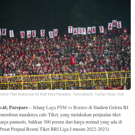
porter PSM Makassar ke Wali Kota Parepare: Terimakasih Taufan Pawe. Dok
o.id, Parepare
– Jelang
Laga PSM vs Borneo
di Stadion Gelora BJ
 membuat maraknya calo Tiket, yang melakukan penjualan tiket
arga pantastis, bahkan 300 persen dari harga normal yang ada di
(Pusat Penjual Resmi Tiket BRI Liga I musim 2022-2023).