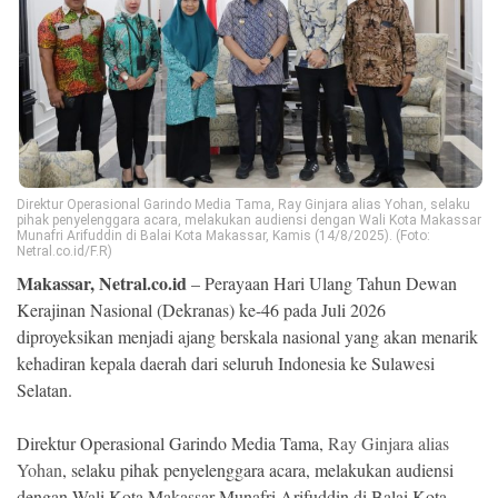
Ekonomi
Memori
Direktur Operasional Garindo Media Tama, Ray Ginjara alias Yohan, selaku
pihak penyelenggara acara, melakukan audiensi dengan Wali Kota Makassar
Munafri Arifuddin di Balai Kota Makassar, Kamis (14/8/2025). (Foto:
Netral.co.id/F.R)
Makassar, Netral.co.id
– Perayaan Hari Ulang Tahun Dewan
Kerajinan Nasional (Dekranas) ke-46 pada Juli 2026
diproyeksikan menjadi ajang berskala nasional yang akan menarik
©
Copyright
kehadiran kepala daerah dari seluruh Indonesia ke Sulawesi
2026
Selatan.
NETRAL
.
All
Right
Direktur Operasional Garindo Media Tama,
Ray Ginjara alias
Reserved
Yohan
, selaku pihak penyelenggara acara, melakukan audiensi
dengan Wali Kota Makassar Munafri Arifuddin di Balai Kota