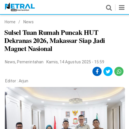
Home
/
News
News
Sulsel Tuan Rumah Puncak HUT
Dekranas 2026, Makassar Siap Jadi
Nasional
Magnet Nasional
Pemerintahan
News
,
Pemerintahan
Kamis, 14 Agustus 2025 - 15:59
Politik
Hukrim
Editor :
Arjun
Pendidikan
Peristiwa
Olahraga