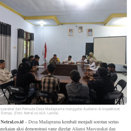
asyarakat dan Pemuda Desa Madaprama menggelar Audiensi di Inspektorat
Dompu. (Foto: Netral.co.id/A. Landa)
Netral.co.id
–
Desa Madaprama
kembali menjadi sorotan serius
rangkaian aksi demonstrasi yang digelar
Aliansi Masyarakat dan