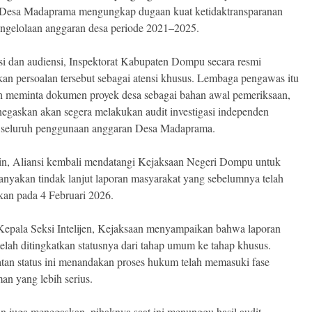
Desa Madaprama mengungkap dugaan kuat ketidaktransparanan
ngelolaan anggaran desa periode 2021–2025.
si dan audiensi, Inspektorat Kabupaten Dompu secara resmi
an persoalan tersebut sebagai atensi khusus. Lembaga pengawas itu
ah meminta dokumen proyek desa sebagai bahan awal pemeriksaan,
negaskan akan segera melakukan audit investigasi independen
 seluruh penggunaan anggaran Desa Madaprama.
lain, Aliansi kembali mendatangi Kejaksaan Negeri Dompu untuk
nyakan tindak lanjut laporan masyarakat yang sebelumnya telah
kan pada 4 Februari 2026.
Kepala Seksi Intelijen, Kejaksaan menyampaikan bahwa laporan
 telah ditingkatkan statusnya dari tahap umum ke tahap khusus.
tan status ini menandakan proses hukum telah memasuki fase
an yang lebih serius.
n juga menegaskan, pihaknya saat ini menunggu hasil audit