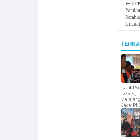
←
BPK 
navigatio
Pemkot
Serah
Unaudi
TERKA
Lantik Pe
Takalar,
Mallarang
Kader PK
Dicetak di
tetapi Dit
Lapanga