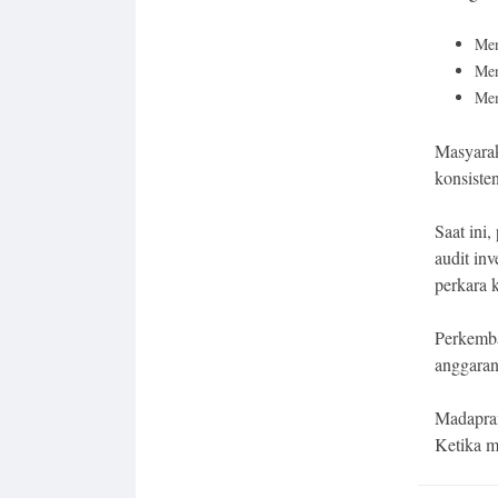
Men
Men
Mem
Masyarak
konsiste
Saat ini
audit in
perkara 
Perkemba
anggaran
Madapram
Ketika m
Post