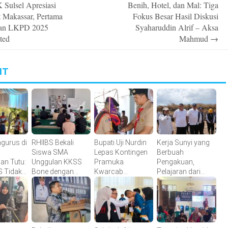
Sulsel Apresiasi
Benih, Hotel, dan Mal: Tiga
n
 Makassar, Pertama
Fokus Besar Hasil Diskusi
kan LKPD 2025
Syaharuddin Alrif – Aksa
ted
Mahmud
→
IT
ngurus di
RHIIBS Bekali
Bupati Uji Nurdin
Kerja Sunyi yang
Siswa SMA
Lepas Kontingen
Berbuah
an Tutu:
Unggulan KKSS
Pramuka
Pengakuan,
S Tidak
Bone dengan
Kwarcab
Pelajaran dari
 Hotel,
English
Bantaeng Menuju
Tamangapa
empa di
Foundation
Jambore
n
Program
Nasional XII
Tahun 2026