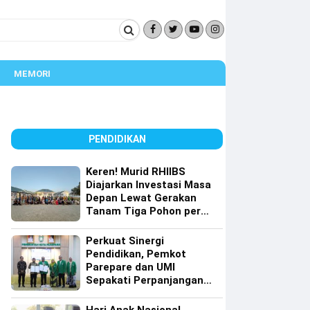
MEMORI
PENDIDIKAN
Keren! Murid RHIIBS
Diajarkan Investasi Masa
Depan Lewat Gerakan
Tanam Tiga Pohon per
Orang
Perkuat Sinergi
Pendidikan, Pemkot
Parepare dan UMI
Sepakati Perpanjangan
Kerja Sama Tri Dharma
Perguruan Tinggi