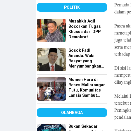
Tingkatkan
Pemuda
Pelayanan Air
POLITIK
dalam pe
Bersih
Muzakkir Aqil
Pasca ak
Bocorkan Tugas
Khusus dari DPP
menetapk
Demokrat
juga tel
serta me
Sosok Fadli
terhadap
Ananda: Wakil
Rakyat yang
Menyumbangkan
Di sisi 
Seluruh Gajinya
memperta
kepada Warga
Momen Haru di
dilayang
Kurang Mampu
Reses Mallarangan
Tutu, Komunitas
Melalui 
Lansia Sambut
dengan Yel-yel
tersebut
Meriah
Peningka
OLAHRAGA
pendalam
Bukan Sekadar
Kejaksaa