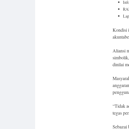
Inf
RAB
Lap
Kondisi 
akuntabe
Aliansi 
simbolik
dinilai 
Masyarak
anggaran
penggun
“Tidak a
tegas pe
Sebagai 