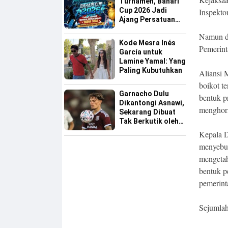
Turnamen, Bahari
Cup 2026 Jadi
Inspekto
Ajang Persatuan
dan Pencarian
Namun di
Bakat Sepak Bola
Kode Mesra Inés
Sinjai
Pemerint
García untuk
Lamine Yamal: Yang
Paling Kubutuhkan
Aliansi 
boikot t
Garnacho Dulu
bentuk pr
Dikantongi Asnawi,
menghorm
Sekarang Dibuat
Tak Berkutik oleh
Indonesia All Star
Kepala D
menyebut
mengetah
bentuk p
pemerint
Sejumlah