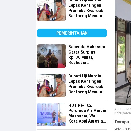
Bupati Uji Nurdin
Lepas Kontingen
Pramuka Kwarcab
Bantaeng Menuju
Jambore Nasional
XII Tahun 2026
PEMERINTAHAN
Bapenda Makassar
Catat Surplus
Rp130 Miliar,
Realisasi
Pendapatan
Tembus 49 Persen
Bupati Uji Nurdin
Lepas Kontingen
Pramuka Kwarcab
Bantaeng Menuju
Jambore Nasional
XII Tahun 2026
HUT ke-102
Aliansi M
Perumda Air Minum
Kabupaten 
Makassar, Wali
Dompu, 
Kota Appi Apresiasi
Komitmen
setelah 