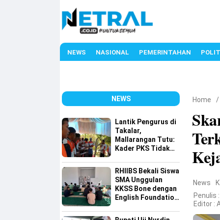
NEWS
NASIONAL
PEMERINTAHAN
POLIT
NEWS
Home
Ska
Lantik Pengurus di
Takalar,
Ter
Mallarangan Tutu:
Kader PKS Tidak
Kej
Dicetak di Hotel,
tetapi Ditempa di
RHIIBS Bekali Siswa
Lapangan
SMA Unggulan
News
K
KKSS Bone dengan
Penulis 
English Foundation
Editor :
A
Program