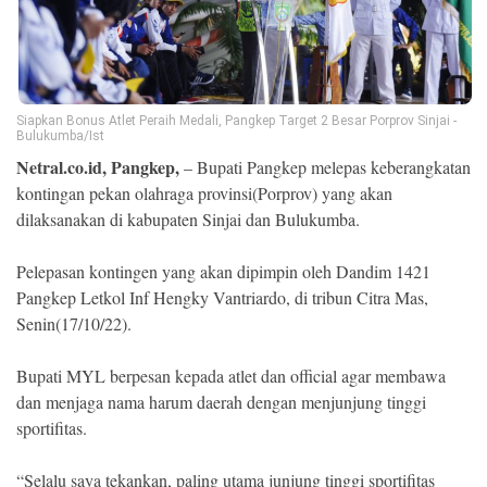
Ekonomi
Memori
Siapkan Bonus Atlet Peraih Medali, Pangkep Target 2 Besar Porprov Sinjai -
Bulukumba/Ist
Netral.co.id, Pangkep,
– Bupati Pangkep melepas keberangkatan
kontingan pekan olahraga provinsi(Porprov) yang akan
dilaksanakan di kabupaten Sinjai dan Bulukumba.
Pelepasan kontingen yang akan dipimpin oleh Dandim 1421
Pangkep Letkol Inf Hengky Vantriardo, di tribun Citra Mas,
Senin(17/10/22).
©
Copyright
2026
Bupati MYL berpesan kepada atlet dan official agar membawa
NETRAL
.
dan menjaga nama harum daerah dengan menjunjung tinggi
All
sportifitas.
Right
Reserved
“Selalu saya tekankan, paling utama junjung tinggi sportifitas