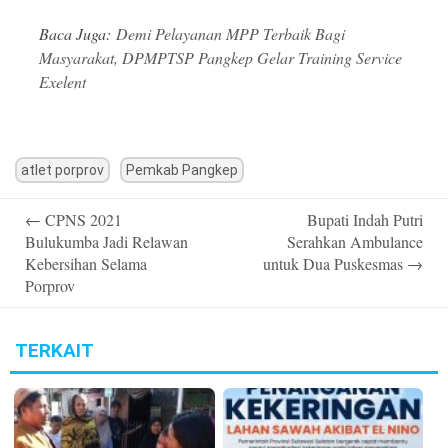
Baca Juga:
Demi Pelayanan MPP Terbaik Bagi
Masyarakat, DPMPTSP Pangkep Gelar Training Service
Exelent
atlet porprov
Pemkab Pangkep
Post
←
CPNS 2021
Bupati Indah Putri
navigation
Bulukumba Jadi Relawan
Serahkan Ambulance
Kebersihan Selama
untuk Dua Puskesmas
→
Porprov
TERKAIT