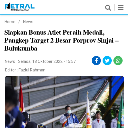
Home
/
News
News
Siapkan Bonus Atlet Peraih Medali,
Pangkep Target 2 Besar Porprov Sinjai –
Nasional
Bulukumba
Pemerintahan
News
Selasa, 18 Oktober 2022 - 15:57
Politik
Editor :
Fazlul Rahman
Hukrim
Pendidikan
Peristiwa
Olahraga