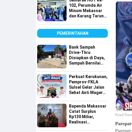
Semarak HUT ke-
Lintas Agama
102, Perumda Air
Minum Makassar
dan Karang Taruna
Gelar Donor Darah
PEMERINTAHAN
Bank Sampah
Drive-Thru
Disiapkan di Daya,
Sampah Bernilai
Ekonomi Makin
Mudah Disalurkan
Perkuat Kerukunan,
Pemprov-FKLA
Sulsel Gelar Jalan
Sehat Anti Mager
Harmoni
Kemanusiaan
Bapenda Makassar
Lintas Agama
Catat Surplus
Road Race 
Rp130 Miliar,
Realisasi
Parepare
Pendapatan
Parepare