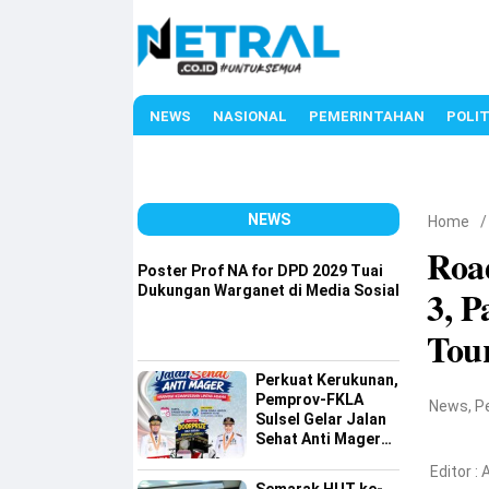
NEWS
NASIONAL
PEMERINTAHAN
POLIT
NEWS
Home
Roa
Poster Prof NA for DPD 2029 Tuai
Dukungan Warganet di Media Sosial
3, P
Tou
Perkuat Kerukunan,
Pemprov-FKLA
News
,
P
Sulsel Gelar Jalan
Sehat Anti Mager
Harmoni
Editor :
A
Kemanusiaan