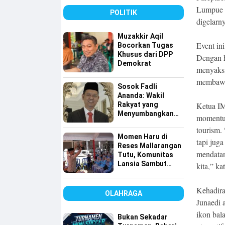
Tembus 49 Persen
Lumpue d
POLITIK
digelarn
Muzakkir Aqil
Event ini
Bocorkan Tugas
Khusus dari DPP
Dengan h
Demokrat
menyaksi
membawa 
Sosok Fadli
Ananda: Wakil
Rakyat yang
Ketua IM
Menyumbangkan
momentum
Seluruh Gajinya
tourism.
kepada Warga
Momen Haru di
Kurang Mampu
tapi jug
Reses Mallarangan
mendatan
Tutu, Komunitas
Lansia Sambut
kita,” ka
dengan Yel-yel
Meriah
Kehadira
OLAHRAGA
Junaedi 
ikon bal
Bukan Sekadar