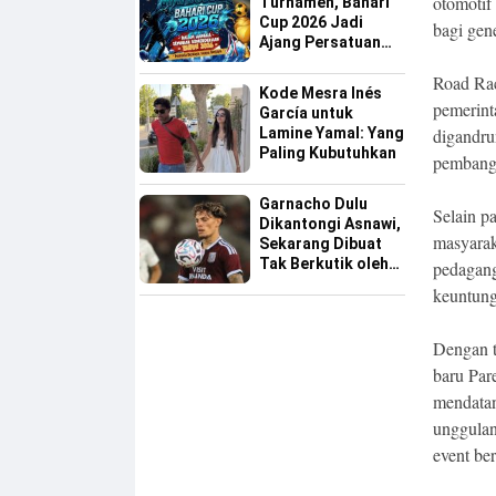
otomotif
Turnamen, Bahari
Cup 2026 Jadi
bagi gen
Ajang Persatuan
dan Pencarian
Road Rac
Bakat Sepak Bola
Kode Mesra Inés
Sinjai
pemerint
García untuk
Lamine Yamal: Yang
digandru
Paling Kubutuhkan
pembangu
Garnacho Dulu
Selain p
Dikantongi Asnawi,
masyarak
Sekarang Dibuat
Tak Berkutik oleh
pedagang
Indonesia All Star
keuntung
Dengan t
baru Par
mendatan
unggulan
event be