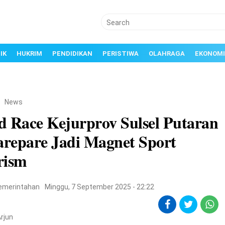
IK
HUKRIM
PENDIDIKAN
PERISTIWA
OLAHRAGA
EKONOMI
/
News
d Race Kejurprov Sulsel Putaran
arepare Jadi Magnet Sport
rism
emerintahan
Minggu, 7 September 2025 - 22:22
rjun