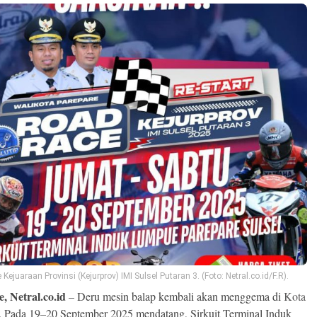
Kejuaraan Provinsi (Kejurprov) IMI Sulsel Putaran 3. (Foto: Netral.co.id/F.R).
, Netral.co.id
– Deru mesin balap kembali akan menggema di
Kota
. Pada 19–20 September 2025 mendatang, Sirkuit Terminal Induk