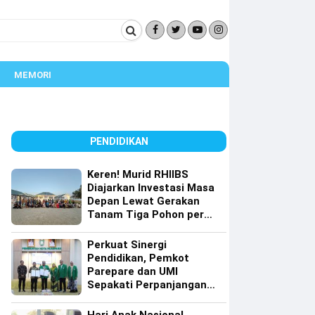
MEMORI
PENDIDIKAN
Keren! Murid RHIIBS
Diajarkan Investasi Masa
Depan Lewat Gerakan
Tanam Tiga Pohon per
Orang
Perkuat Sinergi
Pendidikan, Pemkot
Parepare dan UMI
Sepakati Perpanjangan
Kerja Sama Tri Dharma
Perguruan Tinggi