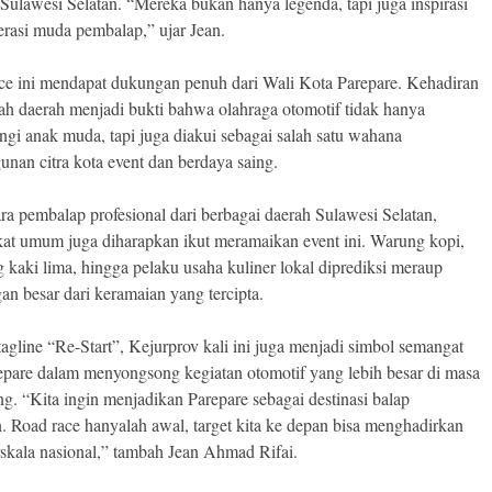
 Sulawesi Selatan. “Mereka bukan hanya legenda, tapi juga inspirasi
erasi muda pembalap,” ujar Jean.
e ini mendapat dukungan penuh dari Wali Kota Parepare. Kehadiran
ah daerah menjadi bukti bahwa olahraga otomotif tidak hanya
ngi anak muda, tapi juga diakui sebagai salah satu wahana
nan citra kota event dan berdaya saing.
ara pembalap profesional dari berbagai daerah Sulawesi Selatan,
at umum juga diharapkan ikut meramaikan event ini. Warung kopi,
 kaki lima, hingga pelaku usaha kuliner lokal diprediksi meraup
an besar dari keramaian yang tercipta.
agline “Re-Start”, Kejurprov kali ini juga menjadi simbol semangat
epare dalam menyongsong kegiatan otomotif yang lebih besar di masa
g. “Kita ingin menjadikan Parepare sebagai destinasi balap
. Road race hanyalah awal, target kita ke depan bisa menghadirkan
rskala nasional,” tambah Jean Ahmad Rifai.