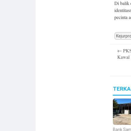
Di balik
identita
pecinta a
Kejurpr
Post
←
PKS
navigatio
Kawal 
TERKA
Bank Sa