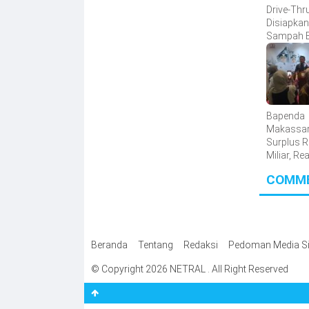
Drive-Thr
Disiapkan
Sampah B
Ekonomi 
Mudah Di
Bapenda
Makassar
Surplus 
Miliar, Re
Pendapat
COMM
Tembus 
Persen
Beranda
Tentang
Redaksi
Pedoman Media Si
© Copyright 2026 NETRAL . All Right Reserved