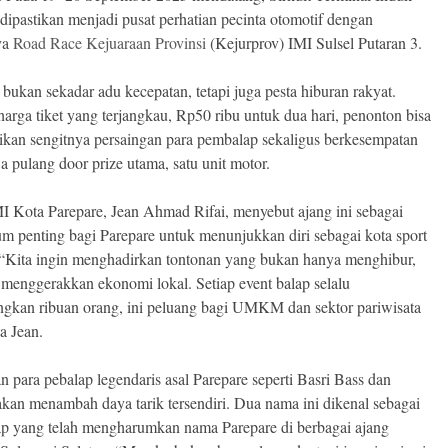
ipastikan menjadi pusat perhatian pecinta otomotif dengan
ya
Road Race Kejuaraan Provinsi
(Kejurprov) IMI Sulsel Putaran 3.
 bukan sekadar adu kecepatan, tetapi juga pesta hiburan rakyat.
arga tiket yang terjangkau, Rp50 ribu untuk dua hari, penonton bisa
kan sengitnya persaingan para pembalap sekaligus berkesempatan
pulang door prize utama, satu unit motor.
I Kota Parepare, Jean Ahmad Rifai, menyebut ajang ini sebagai
 penting bagi Parepare untuk menunjukkan diri sebagai kota sport
 “Kita ingin menghadirkan tontonan yang bukan hanya menghibur,
a menggerakkan ekonomi lokal. Setiap event balap selalu
gkan ribuan orang, ini peluang bagi UMKM dan sektor pariwisata
ta Jean.
n para pebalap legendaris asal Parepare seperti Basri Bass dan
akan menambah daya tarik tersendiri. Dua nama ini dikenal sebagai
ap yang telah mengharumkan nama Parepare di berbagai ajang