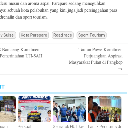
 deru mesin dan aroma aspal, Parepare sedang meneguhkan
snya: sebuah kota pelabuhan yang kini juga jadi persinggahan para
drenalin dan sport tourism.
ov Sulsel
Kota Parepare
Road race
Sport Tourism
 Bantaeng Komitmen
Taufan Pawe Komitmen
n
Pemerintahan UJI-SAH
Perjuangkan Aspirasi
Masyarakat Pulau di Pangkep
→
IT
mpah
Perkuat
Semarak HUT ke-
Lantik Pengurus di