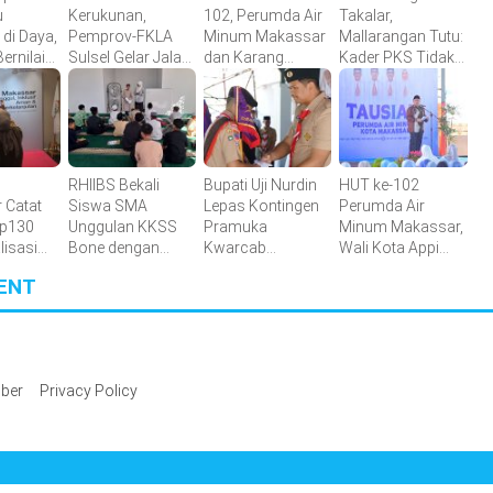
u
Kerukunan,
102, Perumda Air
Takalar,
 di Daya,
Pemprov-FKLA
Minum Makassar
Mallarangan Tutu:
ernilai
Sulsel Gelar Jalan
dan Karang
Kader PKS Tidak
Makin
Sehat Anti Mager
Taruna Gelar
Dicetak di Hotel,
salurkan
Harmoni
Donor Darah
tetapi Ditempa di
Kemanusiaan
Lapangan
Lintas Agama
RHIIBS Bekali
Bupati Uji Nurdin
HUT ke-102
 Catat
Siswa SMA
Lepas Kontingen
Perumda Air
Rp130
Unggulan KKSS
Pramuka
Minum Makassar,
alisasi
Bone dengan
Kwarcab
Wali Kota Appi
an
English
Bantaeng Menuju
Apresiasi
ENT
49
Foundation
Jambore
Komitmen
Program
Nasional XII
Tingkatkan
Tahun 2026
Pelayanan Air
Bersih
ber
Privacy Policy