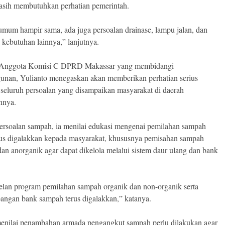
masih membutuhkan perhatian pemerintah.
umum hampir sama, ada juga persoalan drainase, lampu jalan, dan
 kebutuhan lainnya,” lanjutnya.
 Anggota Komisi C DPRD Makassar yang membidangi
nan, Yulianto menegaskan akan memberikan perhatian serius
 seluruh persoalan yang disampaikan masyarakat di daerah
nnya.
persoalan sampah, ia menilai edukasi mengenai pemilahan sampah
rus digalakkan kepada masyarakat, khususnya pemisahan sampah
dan anorganik agar dapat dikelola melalui sistem daur ulang dan bank
elan program pemilahan sampah organik dan non-organik serta
ngan bank sampah terus digalakkan,” katanya.
menilai penambahan armada pengangkut sampah perlu dilakukan agar