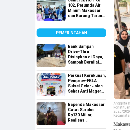
Semarak HUT ke-
Lintas Agama
102, Perumda Air
Minum Makassar
dan Karang Taruna
Gelar Donor Darah
PEMERINTAHAN
Bank Sampah
Drive-Thru
Disiapkan di Daya,
Sampah Bernilai
Ekonomi Makin
Mudah Disalurkan
Perkuat Kerukunan,
Pemprov-FKLA
Sulsel Gelar Jalan
Sehat Anti Mager
Harmoni
Kemanusiaan
Anggota D
Bapenda Makassar
Lintas Agama
konstitue
Catat Surplus
2025/2026
Rp130 Miliar,
Kecamatan 
Realisasi
Makassar
Pendapatan