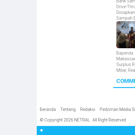
Bank Sa
Drive-Thr
Disiapkan
Sampah B
Ekonomi 
Mudah Di
Bapenda
Makassar
Surplus 
Miliar, Re
Pendapat
COMM
Tembus 
Persen
Beranda
Tentang
Redaksi
Pedoman Media Si
© Copyright 2026 NETRAL . All Right Reserved