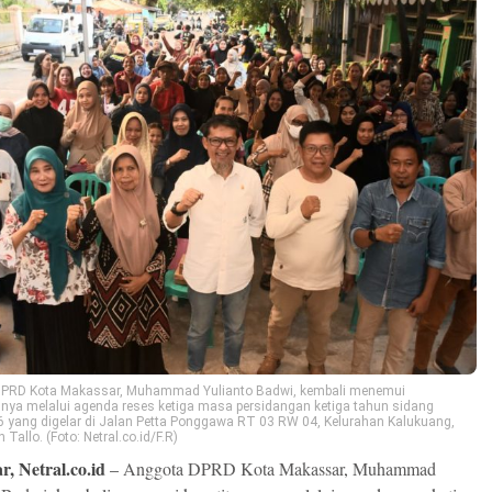
PRD Kota Makassar, Muhammad Yulianto Badwi, kembali menemui
nnya melalui agenda reses ketiga masa persidangan ketiga tahun sidang
 yang digelar di Jalan Petta Ponggawa RT 03 RW 04, Kelurahan Kalukuang,
Tallo. (Foto: Netral.co.id/F.R)
, Netral.co.id
–
Anggota DPRD Kota Makassar
,
Muhammad