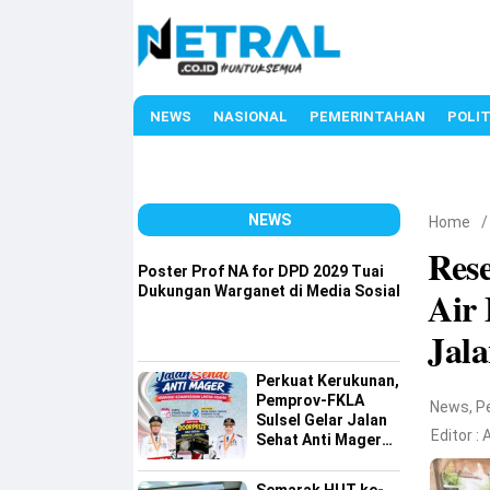
NEWS
NASIONAL
PEMERINTAHAN
POLIT
NEWS
Home
Rese
Poster Prof NA for DPD 2029 Tuai
Dukungan Warganet di Media Sosial
Air
Jal
Perkuat Kerukunan,
Pemprov-FKLA
News
,
P
Sulsel Gelar Jalan
Editor :
A
Sehat Anti Mager
Harmoni
Kemanusiaan