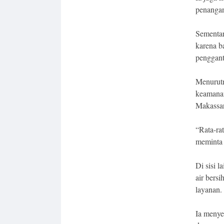
penangan
Sementar
karena 
penggant
Menurutn
keamanan
Makassar
“Rata-ra
meminta 
Di sisi 
air bers
layanan.
Ia meny