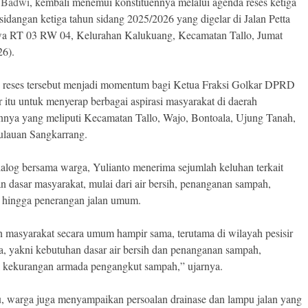
o Badwi
, kembali menemui konstituennya melalui agenda reses ketiga
sidangan ketiga tahun sidang 2025/2026 yang digelar di Jalan Petta
a RT 03 RW 04, Kelurahan Kalukuang, Kecamatan Tallo, Jumat
26).
 reses tersebut menjadi momentum bagi Ketua Fraksi Golkar DPRD
 itu untuk menyerap berbagai aspirasi masyarakat di daerah
nnya yang meliputi Kecamatan Tallo, Wajo, Bontoala, Ujung Tanah,
lauan Sangkarrang.
alog bersama warga, Yulianto menerima sejumlah keluhan terkait
n dasar masyarakat, mulai dari air bersih, penanganan sampah,
, hingga penerangan jalan umum.
 masyarakat secara umum hampir sama, terutama di wilayah pesisir
ta, yakni kebutuhan dasar air bersih dan penanganan sampah,
 kekurangan armada pengangkut sampah,” ujarnya.
tu, warga juga menyampaikan persoalan drainase dan lampu jalan yang