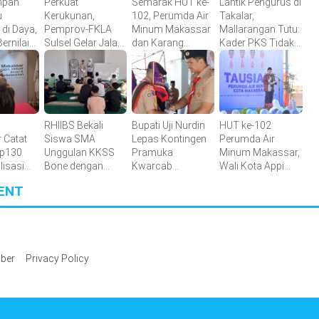
mpah
Perkuat
Semarak HUT ke-
Lantik Pengurus di
u
Kerukunan,
102, Perumda Air
Takalar,
 di Daya,
Pemprov-FKLA
Minum Makassar
Mallarangan Tutu:
ernilai
Sulsel Gelar Jalan
dan Karang
Kader PKS Tidak
Makin
Sehat Anti Mager
Taruna Gelar
Dicetak di Hotel,
salurkan
Harmoni
Donor Darah
tetapi Ditempa di
Kemanusiaan
Lapangan
Lintas Agama
RHIIBS Bekali
Bupati Uji Nurdin
HUT ke-102
 Catat
Siswa SMA
Lepas Kontingen
Perumda Air
Rp130
Unggulan KKSS
Pramuka
Minum Makassar,
alisasi
Bone dengan
Kwarcab
Wali Kota Appi
an
English
Bantaeng Menuju
Apresiasi
ENT
49
Foundation
Jambore
Komitmen
Program
Nasional XII
Tingkatkan
Tahun 2026
Pelayanan Air
Bersih
ber
Privacy Policy