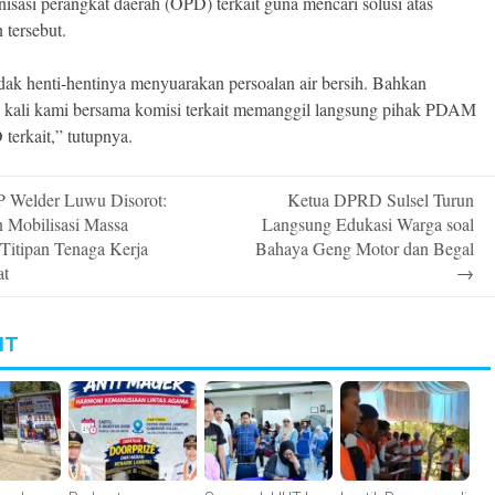
nisasi perangkat daerah (OPD) terkait guna mencari solusi atas
 tersebut.
dak henti-hentinya menyuarakan persoalan air bersih. Bahkan
 kali kami bersama komisi terkait memanggil langsung pihak PDAM
terkait,” tutupnya.
Welder Luwu Disorot:
Ketua DPRD Sulsel Turun
n
 Mobilisasi Massa
Langsung Edukasi Warga soal
 Titipan Tenaga Kerja
Bahaya Geng Motor dan Begal
at
→
IT