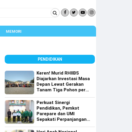
MEMORI
PENDIDIKAN
Keren! Murid RHIIBS
Diajarkan Investasi Masa
Depan Lewat Gerakan
Tanam Tiga Pohon per
Orang
Perkuat Sinergi
Pendidikan, Pemkot
Parepare dan UMI
Sepakati Perpanjangan
Kerja Sama Tri Dharma
Perguruan Tinggi