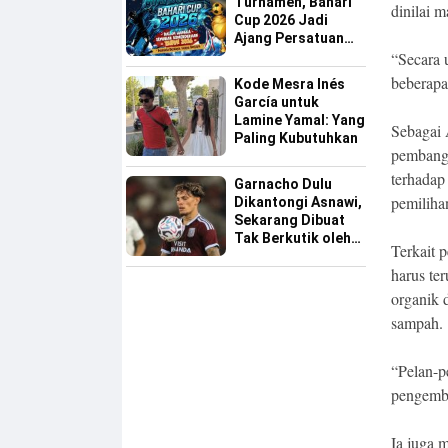
Turnamen, Bahari
dinilai 
Cup 2026 Jadi
Ajang Persatuan
dan Pencarian
“Secara 
Bakat Sepak Bola
beberapa
Kode Mesra Inés
Sinjai
García untuk
Lamine Yamal: Yang
Sebagai
Paling Kubutuhkan
pembangu
terhadap
Garnacho Dulu
pemiliha
Dikantongi Asnawi,
Sekarang Dibuat
Tak Berkutik oleh
Terkait 
Indonesia All Star
harus te
organik 
sampah.
“Pelan-p
pengemba
Ia juga 