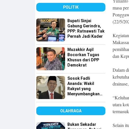
Yuliant
Tembus 49 Persen
masa per
POLITIK
Ponggaw
Bupati Sinjai
(22/5/20
Gabung Gerindra,
PPP: Ratnawati Tak
Kegiatan
Pernah Jadi Kader
Makassar
pemiliha
Muzakkir Aqil
Bocorkan Tugas
dan Kepu
Khusus dari DPP
Demokrat
Dalam di
kebutuha
Sosok Fadli
drainase
Ananda: Wakil
Rakyat yang
Menyumbangkan
“Keluhan
Seluruh Gajinya
utara ko
kepada Warga
Kurang Mampu
termasuk
OLAHRAGA
Bukan Sekadar
Selain i