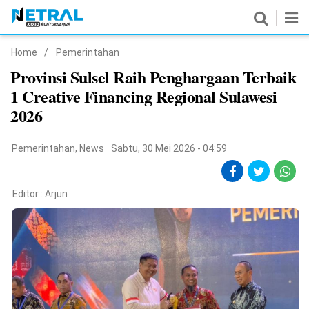
Home
/
Pemerintahan
News
Provinsi Sulsel Raih Penghargaan Terbaik
1 Creative Financing Regional Sulawesi
Nasional
2026
Pemerintahan
Pemerintahan
,
News
Sabtu, 30 Mei 2026 - 04:59
Politik
Hukrim
Editor :
Arjun
Pendidikan
Peristiwa
Olahraga