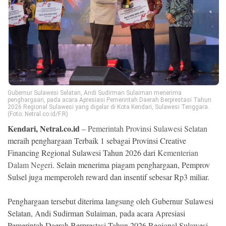
Ekonomi
Memori
Gubernur Sulawesi Selatan, Andi Sudirman Sulaiman menerima
penghargaan, pada acara Apresiasi Pemerintah Daerah Berprestasi Tahun
2026 Regional Sulawesi yang digelar di Kota Kendari, Sulawesi Tenggara.
(Foto: Netral.co.id/F.R)
Kendari, Netral.co.id
–
Pemerintah Provinsi Sulawesi Selatan
meraih penghargaan Terbaik 1 sebagai Provinsi Creative
Financing Regional Sulawesi Tahun 2026 dari
Kementerian
©
Copyright
Dalam Negeri
. Selain menerima piagam penghargaan, Pemprov
2026
Sulsel juga memperoleh reward dan insentif sebesar Rp3 miliar.
NETRAL
.
All
Right
Penghargaan tersebut diterima langsung oleh Gubernur Sulawesi
Reserved
Selatan, Andi Sudirman Sulaiman, pada acara Apresiasi
Pemerintah Daerah Berprestasi Tahun 2026 Regional Sulawesi