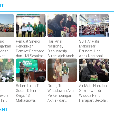
IT
rid
Perkuat Sinergi
Hari Anak
SDIT Ar Rafii
ajarkan
Pendidikan,
Nasional,
Makassar
 Masa
Pemkot Parepare
Dispusarsip
Peringati Hari
wat
dan UMI Sepakati
Sulsel Ajak Anak
Anak Nasional
 Tanam
Perpanjangan
Gemar Membaca
dengan Outing
on per
Kerja Sama Tri
melalui Literasi
Class di
Dharma
Interaktif
Perpustakaan
Perguruan Tinggi
Sulsel
i
Belum Lulus Tapi
Orang Tua
Air Mata Haru Ibu
a
Sudah Diterima
Wisudawan Akui
Sukmawati di
Sekolah
Kerja, 13
Perkembangan
Wisuda Ranu
Ini
Mahasiswa
Akhlak dan
Harapan: Sekolah
IS
UNIMERZ Cetak
Hafalan Al-Qur’an
Ini Penyelamat
ENT
Prestasi
Anak Selama
Saat Saya Berada