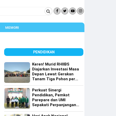
MEMORI
PENDIDIKAN
Keren! Murid RHIIBS
Diajarkan Investasi Masa
Depan Lewat Gerakan
Tanam Tiga Pohon per
Orang
Perkuat Sinergi
Pendidikan, Pemkot
Parepare dan UMI
Sepakati Perpanjangan
Kerja Sama Tri Dharma
Perguruan Tinggi