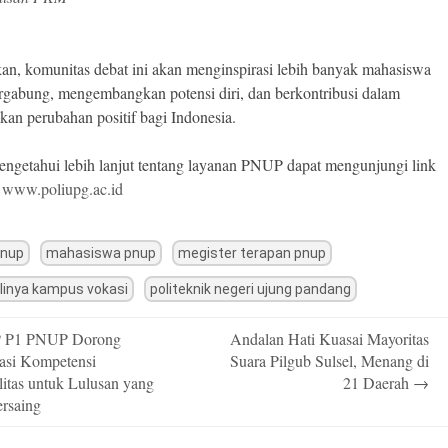
an, komunitas debat ini akan menginspirasi lebih banyak mahasiswa
rgabung, mengembangkan potensi diri, dan berkontribusi dalam
kan perubahan positif bagi Indonesia.
ngetahui lebih lanjut tentang layanan PNUP dapat mengunjungi link
k
www.poliupg.ac.id
pnup
mahasiswa pnup
megister terapan pnup
linya kampus vokasi
politeknik negeri ujung pandang
 P1 PNUP Dorong
Andalan Hati Kuasai Mayoritas
n
kasi Kompetensi
Suara Pilgub Sulsel, Menang di
litas untuk Lulusan yang
21 Daerah
→
ersaing