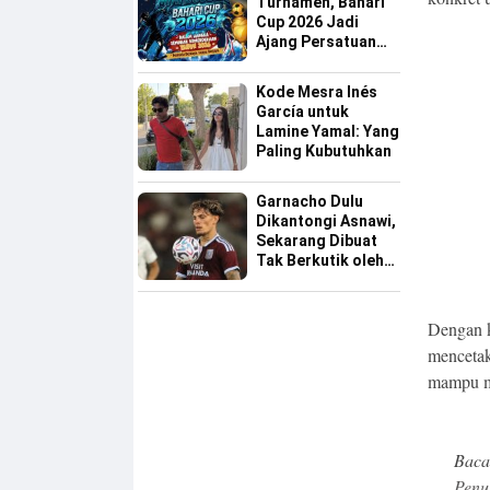
Turnamen, Bahari
Cup 2026 Jadi
Ajang Persatuan
dan Pencarian
Bakat Sepak Bola
Kode Mesra Inés
Sinjai
García untuk
Lamine Yamal: Yang
Paling Kubutuhkan
Garnacho Dulu
Dikantongi Asnawi,
Sekarang Dibuat
Tak Berkutik oleh
Indonesia All Star
Dengan 
mencetak
mampu me
Baca
Penu