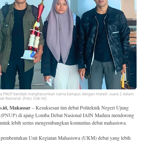
a PNUP kembali mengharumkan nama kampus dengan meraih Juara 2 dalam
t Nasional. (Foto: Dok Ist).
o.id, Makassar
– Kesuksesan tim debat Politeknik Negeri Ujung
 (
PNUP
) di ajang Lomba Debat Nasional IAIN Madura mendorong
ntuk lebih serius mengembangkan komunitas debat mahasiswa.
 pembentukan Unit Kegiatan Mahasiswa (UKM) debat yang lebih