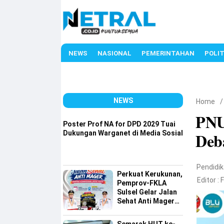
NEWS
NASIONAL
PEMERINTAHAN
POLIT
NEWS
Home
PNU
Poster Prof NA for DPD 2029 Tuai
Dukungan Warganet di Media Sosial
Deb
Pendidi
Perkuat Kerukunan,
Editor :
Pemprov-FKLA
Sulsel Gelar Jalan
Sehat Anti Mager
Harmoni
Kemanusiaan