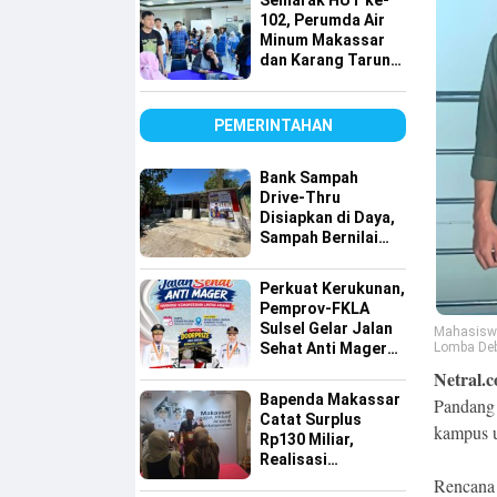
Semarak HUT ke-
Lintas Agama
102, Perumda Air
Minum Makassar
dan Karang Taruna
Gelar Donor Darah
PEMERINTAHAN
Bank Sampah
Drive-Thru
Disiapkan di Daya,
Sampah Bernilai
Ekonomi Makin
Mudah Disalurkan
Perkuat Kerukunan,
Pemprov-FKLA
Sulsel Gelar Jalan
Mahasisw
Lomba Deba
Sehat Anti Mager
Harmoni
Netral.c
Kemanusiaan
Bapenda Makassar
Pandang
Lintas Agama
Catat Surplus
kampus u
Rp130 Miliar,
Realisasi
Pendapatan
Rencana