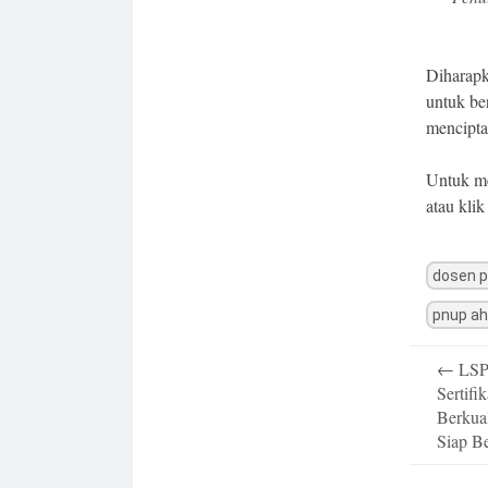
Diharapk
untuk be
mencipta
Untuk me
atau kli
dosen 
pnup ah
Post
←
LSP
navigatio
Sertifi
Berkua
Siap B