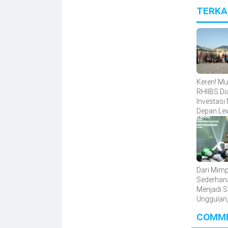
TERKA
Keren! Mu
RHIIBS Di
Investasi
Depan Le
Gerakan
Tiga Poh
Orang
Dari Mimp
Sederhan
Menjadi 
Unggulan, 
Kisah RH
COMM
Dibangun