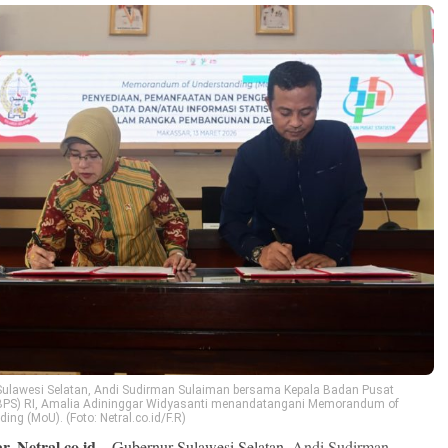
Sulawesi Selatan, Andi Sudirman Sulaiman bersama Kepala Badan Pusat
 (BPS) RI, Amalia Adininggar Widyasanti menandatangani Memorandum of
ing (MoU). (Foto: Netral.co.id/F.R)
, Netral.co.id
– Gubernur Sulawesi Selatan,
Andi Sudirman