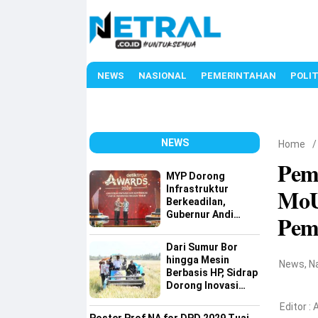
NEWS
NASIONAL
PEMERINTAHAN
POLIT
NEWS
Home
Pem
MYP Dorong
Infrastruktur
MoU
Berkeadilan,
Gubernur Andi
Pem
Sudirman Raih
detiktimur Awards
Dari Sumur Bor
hingga Mesin
News
,
N
Berbasis HP, Sidrap
Dorong Inovasi
Pertanian
Editor :
A