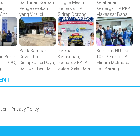
tur
Santunan Korban
hingga Mesin
Ketahanan
an,
Pengeroyokan
Berbasis HP,
Keluarga, TP PKK
 Andi
yang Viral di
Sidrap Dorong
Makassar Bahas
 Raih
Morowali,
Inovasi Pertanian
Peran Muslimah
r Awards
Pastikan Hak
dan Pendidikan
Keluarga
Karakter
Terpenuhi
Bank Sampah
Perkuat
Semarak HUT ke-
n Buruh
Drive-Thru
Kerukunan,
102, Perumda Air
ri TPPO,
Disiapkan di Daya,
Pemprov-FKLA
Minum Makassar
g
Sampah Bernilai
Sulsel Gelar Jalan
dan Karang
Dorong
Ekonomi Makin
Sehat Anti Mager
Taruna Gelar
ENT
ulsel
Mudah Disalurkan
Harmoni
Donor Darah
Kemanusiaan
Lintas Agama
ber
Privacy Policy