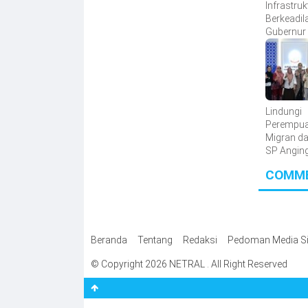
Infrastruk
Berkeadil
Gubernur
Sudirman
detiktimu
Lindungi
Perempua
Migran da
SP Angin
Mammiri 
COMM
Perda di S
Beranda
Tentang
Redaksi
Pedoman Media Si
© Copyright 2026 NETRAL . All Right Reserved