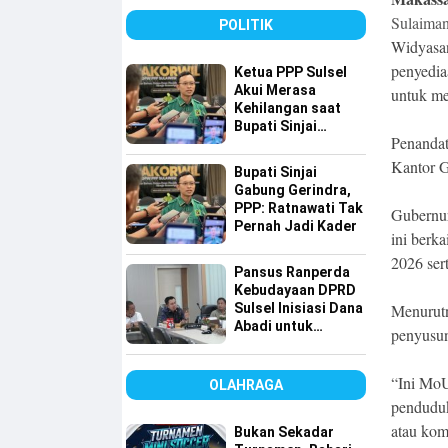
Karakter
Sulaima
POLITIK
Widyasa
penyedia
Ketua PPP Sulsel
Akui Merasa
untuk m
Kehilangan saat
Bupati Sinjai
Penandat
Gabung ke
Gerindra, Tapi…
Kantor G
Bupati Sinjai
Gabung Gerindra,
PPP: Ratnawati Tak
Gubernur
Pernah Jadi Kader
ini berk
2026 ser
Pansus Ranperda
Kebudayaan DPRD
Sulsel Inisiasi Dana
Menurutn
Abadi untuk
penyusun
Pelestarian Budaya
“Ini MoU
OLAHRAGA
penduduk
atau kom
Bukan Sekadar