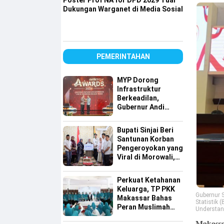
Poster Prof NA for DPD 2029 Tuai
Dukungan Warganet di Media Sosial
PEMERINTAHAN
MYP Dorong
Infrastruktur
Berkeadilan,
Gubernur Andi
Sudirman Raih
detiktimur Awards
Bupati Sinjai Beri
Santunan Korban
Pengeroyokan yang
Viral di Morowali,
Pastikan Hak
Keluarga Terpenuhi
Perkuat Ketahanan
Keluarga, TP PKK
Gubernur 
Makassar Bahas
Statistik
Peran Muslimah
Understand
dan Pendidikan
Makassar