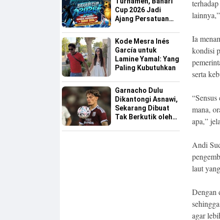
Turnamen, Bahari
terhadap
Cup 2026 Jadi
lainnya,”
Ajang Persatuan
dan Pencarian
Bakat Sepak Bola
Ia menam
Kode Mesra Inés
Sinjai
kondisi p
García untuk
Lamine Yamal: Yang
pemerint
Paling Kubutuhkan
serta ke
Garnacho Dulu
“Sensus 
Dikantongi Asnawi,
Sekarang Dibuat
mana, or
Tak Berkutik oleh
apa,” jel
Indonesia All Star
Andi Sud
pengemba
laut yan
Dengan d
sehingga
agar lebi