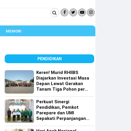
MEMORI
PENDIDIKAN
Keren! Murid RHIIBS
Diajarkan Investasi Masa
Depan Lewat Gerakan
Tanam Tiga Pohon per
Orang
Perkuat Sinergi
Pendidikan, Pemkot
Parepare dan UMI
Sepakati Perpanjangan
Kerja Sama Tri Dharma
Perguruan Tinggi