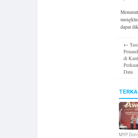
Menurutn
mengklus
dapat dik
Post
←
Tasm
navigatio
Penand
di Kant
Perkua
Data
TERKA
MYP Dor