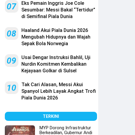
Eks Pemain Inggris Joe Cole
07
Sesumbar: Messi Bakal “Tertidur”
di Semifinal Piala Dunia
Haaland Akui Piala Dunia 2026
08
Mengubah Hidupnya dan Wajah
Sepak Bola Norwegia
Usai Dengar Instruksi Bahlil, Uji
09
Nurdin Komitmen Kembalikan
Kejayaan Golkar di Sulsel
Tak Cari Alasan, Messi Akui
10
Spanyol Lebih Layak Angkat Trofi
Piala Dunia 2026
TERKINI
MYP Dorong Infrastruktur
Berkeadilan, Gubernur Andi