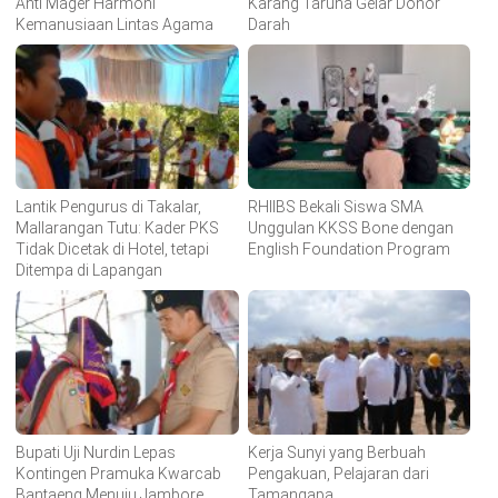
Anti Mager Harmoni
Karang Taruna Gelar Donor
Kemanusiaan Lintas Agama
Darah
Lantik Pengurus di Takalar,
RHIIBS Bekali Siswa SMA
Mallarangan Tutu: Kader PKS
Unggulan KKSS Bone dengan
Tidak Dicetak di Hotel, tetapi
English Foundation Program
Ditempa di Lapangan
Bupati Uji Nurdin Lepas
Kerja Sunyi yang Berbuah
Kontingen Pramuka Kwarcab
Pengakuan, Pelajaran dari
Bantaeng Menuju Jambore
Tamangapa