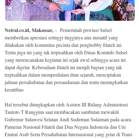
Ekonomi
Memori
Netral.co.id, Makassar,
– Pemerintah provinsi Sulsel
memberikan apresiasi setinggi tingginya atas inisiatif yang
dilakukan oleh komunitas pecinta dan penghobby filateli ini.
Tentu juga ini yang tak terpisahkan oleh Dinas Kominfo Sulsel
yang merencanakan kegiatan ini sejak awal sehingga acara ini
dapat digelar. Keberadaan filateli ini menjdi bagian yang tak
terpisahkan dalam memperdalam ilmu sejarah, menciptakan
jalinan persahabatan dan persaudaraan dan tentu meningkatkan
kreatifitas
©
Copyright
Hal tersebut diungkapkan oleh Asisten III Bidang Administrasi
2026
NETRAL
Tautoto T Ranggina saat membacakan sambutan mewakili
.
All
Gubernur Sulawesi Selatan Andi Sudirman Sulaiman pada acara
Right
Reserved
Pameran Nasional Filateli dan Dua Negara Indonesia dan Uni
Emirat Arab Serta Persahabatan Internasional yang gelar di Trans