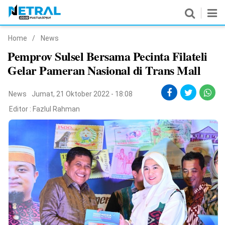
Home
/
News
News
Pemprov Sulsel Bersama Pecinta Filateli
Gelar Pameran Nasional di Trans Mall
Nasional
Pemerintahan
News
Jumat, 21 Oktober 2022 - 18:08
Editor :
Fazlul Rahman
Politik
Hukrim
Pendidikan
Peristiwa
Olahraga