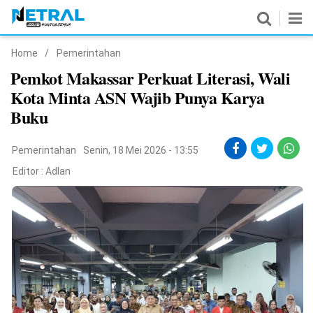
Home
/
Pemerintahan
News
Pemkot Makassar Perkuat Literasi, Wali
Kota Minta ASN Wajib Punya Karya
Nasional
Buku
Pemerintahan
Pemerintahan
Senin, 18 Mei 2026 - 13:55
Politik
Editor :
Adlan
Hukrim
Pendidikan
Peristiwa
Olahraga