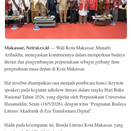
Ekonomi
Memori
Makassar, Netral.co.id
— Wali Kota Makassar, Munafri
Arifuddin, menegaskan komitmennya dalam memperkuat budaya
literasi dan pengembangan perpustakaan sebagai gerbang ilmu
pengetahuan masa depan di Kota Makassar.
Hal tersebut disampaikan saat menjadi pembicara kunci (keynote
speaker) pada kegiatan talkshow literasi dalam rangka Hari Buku
©
Copyright
Nasional Tahun 2026, yang digelar oleh Perpustakaan Universitas
2026
NETRAL
Hasanuddin, Senin (18/5/2026), dengan tema “Penguatan Budaya
.
Literasi Akademik di Era Transformasi Digital”.
All
Right
Reserved
Hadir pada kesempatan ini, Bunda Literasi Kota Makassar, yang