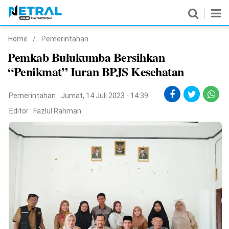
Home
/
Pemerintahan
News
Pemkab Bulukumba Bersihkan
“Penikmat” Iuran BPJS Kesehatan
Nasional
Pemerintahan
Pemerintahan
Jumat, 14 Juli 2023 - 14:39
Editor :
Fazlul Rahman
Politik
Hukrim
Pendidikan
Peristiwa
Olahraga