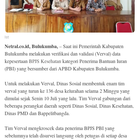
Ekonomi
Memori
Ist
Netral.co.id, Bulukumba,
– Saat ini Pemerintah Kabupaten
Bulukumba melakukan verifikasi dan validasi (Verval) data
kepesertaan
BPJS Kesehatan
kategori Penerima Bantuan Iuran
(PBI) yang bersumber dari APBD Kabupaten Bulukumba.
Untuk melakukan Verval, Dinas Sosial membentuk enam tim
verval yang turun ke 136 desa kelurahan selama 2 Minggu yang
©
dimulai sejak Senin 10 Juli yang lalu. Tim Verval gabungan dari
Copyright
2026
beberapa perangkat daerah seperti Dinas Sosial, Dinas Kesehatan,
NETRAL
Dinas PMD dan Bappelitbangda.
.
All
Right
Reserved
Tim Verval mengkroscek data penerima BPJS PBI yang
sebelumnya telah disurvei langsung oleh petugas di setiap desa