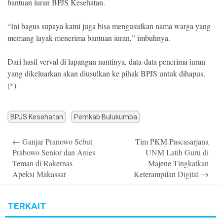
bantuan iuran BPJS Kesehatan.
“Ini bagus supaya kami juga bisa mengusulkan nama warga yang
memang layak menerima bantuan iuran,” imbuhnya.
Dari hasil verval di lapangan nantinya, data-data penerima iuran
yang dikeluarkan akan diusulkan ke pihak BPJS untuk dihapus.
(*)
BPJS Kesehatan
Pemkab Bulukumba
Post
←
Ganjar Pranowo Sebut
Tim PKM Pascasarjana
navigation
Prabowo Senior dan Anies
UNM Latih Guru di
Teman di Rakernas
Majene Tingkatkan
Apeksi Makassar
Keterampilan Digital
→
TERKAIT