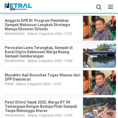
Anggota DPR RI: Program Pemilahan
News
Sampah Makassar Langkah Strategis
Menuju Ekonomi Sirkular
Pemerintahan
Selasa, 4 Agustus 2026 - 14:37
Nasional
Pemerintahan
Persoalan Lama Terungkap, Sampah di
Kanal Dipicu Kebiasaan Warga Buang
Sampah Sembarangan
Politik
Pemerintahan
Selasa, 4 Agustus 2026 - 14:09
Hukrim
Muzakkir Aqil Bocorkan Tugas Khusus dari
DPP Demokrat
Pendidikan
Politik
Selasa, 4 Agustus 2026 - 13:59
Peristiwa
Patut Ditiru! Sejak 2025, Warga RT 04
Tamangapa Bangun Budaya Pilah Sampah
Olahraga
Tanpa Menunggu Aturan
Pemerintahan
Selasa, 4 Agustus 2026 - 13:00