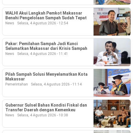
Ekonomi
WALHI Akui Langkah Pemkot Makassar
Memori
Benahi Pengelolaan Sampah Sudah Tepat
News
Selasa, 4 Agustus 2026 - 12:54
Pakar: Pemilahan Sampah Jadi Kunci
Selamatkan Makassar dari Krisis Sampah
News
Selasa, 4 Agustus 2026 - 11:41
Pilah Sampah Solusi Menyelamatkan Kota
Makassar
Pemerintahan
Selasa, 4 Agustus 2026 - 11:14
©
Copyright
2026
NETRAL
Gubernur Sulsel Bahas Kondisi Fiskal dan
.
Transfer Daerah dengan Kemenkeu
All
News
Selasa, 4 Agustus 2026 - 10:38
Right
Reserved