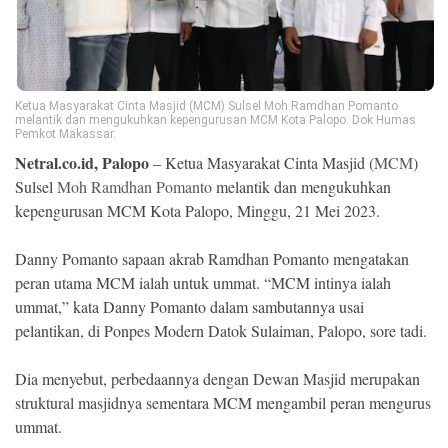
Ekonomi
Memori
Ketua Masyarakat Cinta Masjid (MCM) Sulsel Moh Ramdhan Pomanto
melantik dan mengukuhkan kepengurusan MCM Kota Palopo. Dok Humas
Pemkot Makassar.
Netral.co.id, Palopo
– Ketua Masyarakat Cinta Masjid (
MCM
)
Sulsel
Moh Ramdhan Pomanto
melantik dan mengukuhkan
kepengurusan MCM Kota Palopo, Minggu, 21 Mei 2023.
Danny Pomanto sapaan akrab Ramdhan Pomanto mengatakan
peran utama MCM ialah untuk ummat. “MCM intinya ialah
ummat,” kata Danny Pomanto dalam sambutannya usai
©
Copyright
pelantikan, di Ponpes Modern Datok Sulaiman, Palopo, sore tadi.
2026
NETRAL
.
Dia menyebut, perbedaannya dengan Dewan Masjid merupakan
All
Right
struktural masjidnya sementara MCM mengambil peran mengurus
Reserved
ummat.