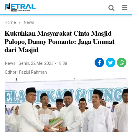
Home
/
News
News
Kukuhkan Masyarakat Cinta Masjid
Palopo, Danny Pomanto: Jaga Ummat
Nasional
dari Masjid
Pemerintahan
News
Senin, 22 Mei 2023 - 18:38
Politik
Editor :
Fazlul Rahman
Hukrim
Pendidikan
Peristiwa
Olahraga