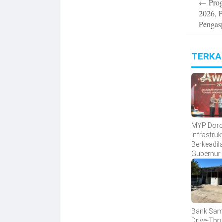
←
Prog
navigatio
2026, P
Pengas
TERKA
MYP Dor
Infrastruk
Berkeadil
Gubernur
Sudirman
detiktimu
Bank Sa
Drive-Thr