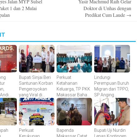
res Jalan MYP Sulsel
Yasir Machmud Raih Gelar
n
aket 1 dan 2 Mulai
Doktor di Unhas dengan
palan
Predikat Cum Laude
→
IT
ong
Bupati Sinjai Beri
Perkuat
Lindungi
tur
Santunan Korban
Ketahanan
Perempuan Buruh
an,
Pengeroyokan
Keluarga, TP PKK
Migran dari TPPO,
 Andi
yang Viral di
Makassar Bahas
SP Anging
 Raih
Morowali,
Peran Muslimah
Mammiri Dorong
r Awards
Pastikan Hak
dan Pendidikan
Perda di Sulsel
Keluarga
Karakter
Terpenuhi
mpah
Perkuat
Bapenda
Bupati Uji Nurdin
u
Kerukunan,
Makassar Catat
Lepas Kontingen