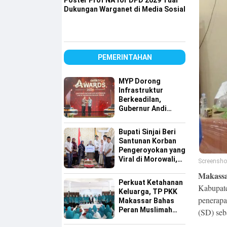
Poster Prof NA for DPD 2029 Tuai
Dukungan Warganet di Media Sosial
PEMERINTAHAN
MYP Dorong
Infrastruktur
Berkeadilan,
Gubernur Andi
Sudirman Raih
detiktimur Awards
Bupati Sinjai Beri
Santunan Korban
Pengeroyokan yang
Viral di Morowali,
Screensho
Pastikan Hak
Makassar
Keluarga Terpenuhi
Perkuat Ketahanan
Kabupate
Keluarga, TP PKK
penerapa
Makassar Bahas
Peran Muslimah
(SD) seb
dan Pendidikan