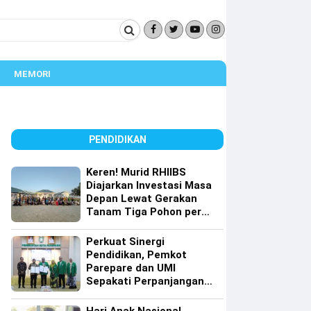
MEMORI
PENDIDIKAN
Keren! Murid RHIIBS
Diajarkan Investasi Masa
Depan Lewat Gerakan
Tanam Tiga Pohon per
Orang
Perkuat Sinergi
Pendidikan, Pemkot
Parepare dan UMI
Sepakati Perpanjangan
Kerja Sama Tri Dharma
Perguruan Tinggi