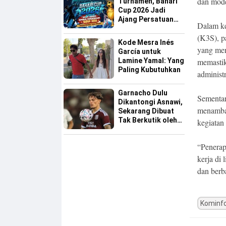
dan mode
Turnamen, Bahari
Cup 2026 Jadi
Ajang Persatuan
Dalam ke
dan Pencarian
(K3S), p
Bakat Sepak Bola
Kode Mesra Inés
Sinjai
yang men
García untuk
Lamine Yamal: Yang
memastik
Paling Kubutuhkan
administ
Garnacho Dulu
Sementar
Dikantongi Asnawi,
menambah
Sekarang Dibuat
Tak Berkutik oleh
kegiatan
Indonesia All Star
“Penerap
kerja di
dan berb
Kominfo
Post