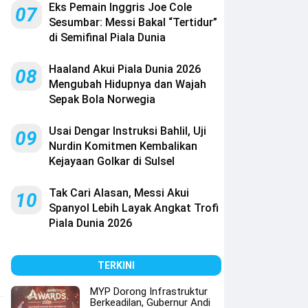
Eks Pemain Inggris Joe Cole
07
Sesumbar: Messi Bakal “Tertidur”
di Semifinal Piala Dunia
Haaland Akui Piala Dunia 2026
08
Mengubah Hidupnya dan Wajah
Sepak Bola Norwegia
Usai Dengar Instruksi Bahlil, Uji
09
Nurdin Komitmen Kembalikan
Kejayaan Golkar di Sulsel
Tak Cari Alasan, Messi Akui
10
Spanyol Lebih Layak Angkat Trofi
Piala Dunia 2026
TERKINI
MYP Dorong Infrastruktur
Berkeadilan, Gubernur Andi