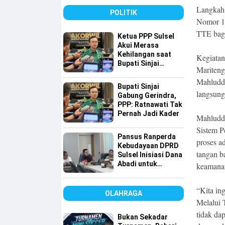
Karakter
Langkah 
POLITIK
Nomor 14
TTE bagi
Ketua PPP Sulsel
Akui Merasa
Kehilangan saat
Kegiatan
Bupati Sinjai
Mariteng
Gabung ke
Mahludd
Gerindra, Tapi…
Bupati Sinjai
langsung 
Gabung Gerindra,
PPP: Ratnawati Tak
Pernah Jadi Kader
Mahluddi
Sistem P
Pansus Ranperda
proses a
Kebudayaan DPRD
tangan ba
Sulsel Inisiasi Dana
Abadi untuk
keamanan
Pelestarian Budaya
“Kita in
OLAHRAGA
Melalui 
tidak dap
Bukan Sekadar