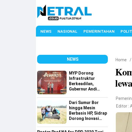
NEWS
NASIONAL
PEMERINTAHAN
POLIT
NEWS
Home
Kom
MYP Dorong
Infrastruktur
lew
Berkeadilan,
Gubernur Andi
Sudirman Raih
Pemerin
detiktimur Awards
Dari Sumur Bor
Editor :
hingga Mesin
Berbasis HP, Sidrap
Dorong Inovasi
Pertanian