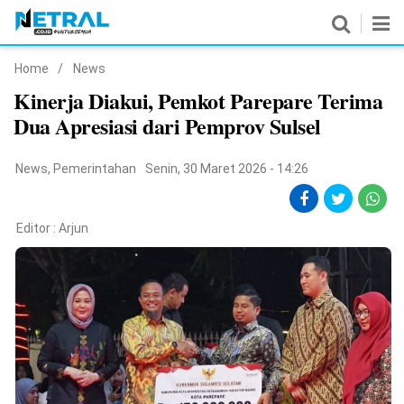
Home
/
News
News
Kinerja Diakui, Pemkot Parepare Terima
Dua Apresiasi dari Pemprov Sulsel
Nasional
Pemerintahan
News
,
Pemerintahan
Senin, 30 Maret 2026 - 14:26
Politik
Editor :
Arjun
Hukrim
Pendidikan
Peristiwa
Olahraga