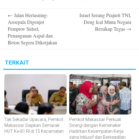
Post
←
Jalan Hertasning-
Israel Serang Prajurit TNI,
navigation
Aroepala Digenjot
Deng Ical Minta Negara
Pemprov Sulsel,
Bersikap Tegas
→
Penanganan Aspal dan
Beton Segera Dikerjakan
TERKAIT
Tak Sekadar Upacara, Pemkot
Pemkot Makassar Perkuat
Makassar Siapkan Semarak
Sinergi dengan Kemenaker
HUT Ke-81 RI di 15 Kecamatan
Hadirkan Kesempatan Kerja
yang Inklusif dan Berkeadilan