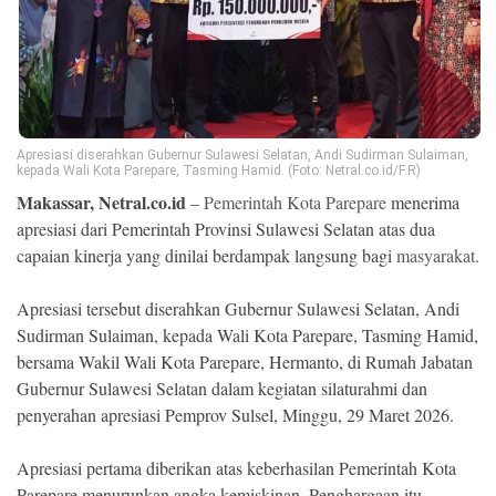
Ekonomi
Memori
Apresiasi diserahkan Gubernur Sulawesi Selatan, Andi Sudirman Sulaiman,
kepada Wali Kota Parepare, Tasming Hamid. (Foto: Netral.co.id/F.R)
Makassar, Netral.co.id
–
Pemerintah Kota Parepare
menerima
apresiasi dari Pemerintah Provinsi Sulawesi Selatan atas dua
capaian kinerja yang dinilai berdampak langsung bagi
masyarakat
.
Apresiasi tersebut diserahkan Gubernur Sulawesi Selatan, Andi
Sudirman Sulaiman, kepada Wali Kota Parepare, Tasming Hamid,
©
Copyright
bersama Wakil Wali Kota Parepare, Hermanto, di Rumah Jabatan
2026
Gubernur Sulawesi Selatan dalam kegiatan silaturahmi dan
NETRAL
.
penyerahan apresiasi Pemprov Sulsel, Minggu, 29 Maret 2026.
All
Right
Reserved
Apresiasi pertama diberikan atas keberhasilan Pemerintah Kota
Parepare menurunkan angka kemiskinan. Penghargaan itu