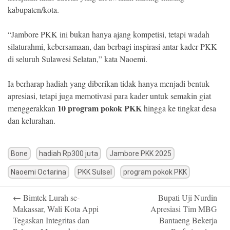
kabupaten/kota.
“Jambore PKK ini bukan hanya ajang kompetisi, tetapi wadah
silaturahmi, kebersamaan, dan berbagi inspirasi antar kader PKK
di seluruh Sulawesi Selatan,” kata Naoemi.
Ia berharap hadiah yang diberikan tidak hanya menjadi bentuk
apresiasi, tetapi juga memotivasi para kader untuk semakin giat
10 program pokok PKK
menggerakkan
hingga ke tingkat desa
dan kelurahan.
Bone
hadiah Rp300 juta
Jambore PKK 2025
Naoemi Octarina
PKK Sulsel
program pokok PKK
Post
←
Bimtek Lurah se-
Bupati Uji Nurdin
navigation
Makassar, Wali Kota Appi
Apresiasi Tim MBG
Tegaskan Integritas dan
Bantaeng Bekerja