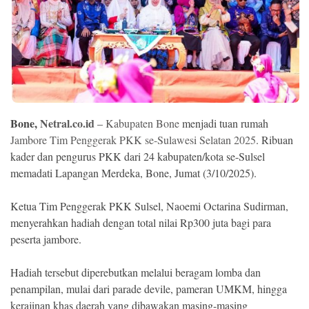
Ekonomi
Memori
Bone,
Netral.co.id
–
Kabupaten Bone
menjadi tuan rumah
Jambore Tim Penggerak PKK se-Sulawesi Selatan 2025
. Ribuan
kader dan pengurus PKK dari 24 kabupaten/kota se-Sulsel
memadati Lapangan Merdeka, Bone, Jumat (3/10/2025).
Ketua Tim Penggerak PKK Sulsel, Naoemi Octarina Sudirman,
©
menyerahkan hadiah dengan total nilai Rp300 juta bagi para
Copyright
2026
peserta jambore.
NETRAL
.
All
Hadiah tersebut diperebutkan melalui beragam lomba dan
Right
Reserved
penampilan, mulai dari parade devile, pameran UMKM, hingga
kerajinan khas daerah yang dibawakan masing-masing