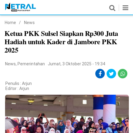
Home
/
News
News
Ketua PKK Sulsel Siapkan Rp300 Juta
Hadiah untuk Kader di Jambore PKK
Nasional
2025
Pemerintahan
News
,
Pemerintahan
Jumat, 3 Oktober 2025 - 19:34
Politik
Hukrim
Penulis : Arjun
Editor :
Arjun
Pendidikan
Peristiwa
Olahraga