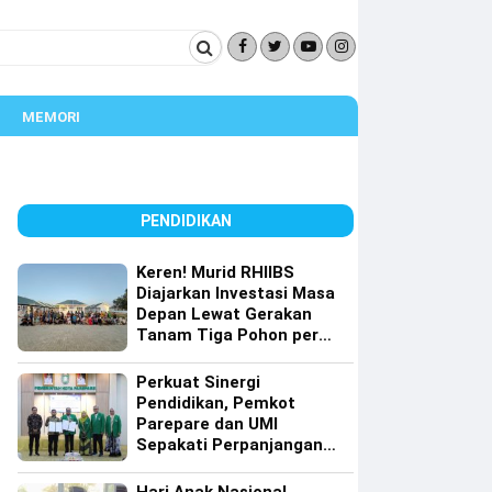
MEMORI
PENDIDIKAN
Keren! Murid RHIIBS
Diajarkan Investasi Masa
Depan Lewat Gerakan
Tanam Tiga Pohon per
Orang
Perkuat Sinergi
Pendidikan, Pemkot
Parepare dan UMI
Sepakati Perpanjangan
Kerja Sama Tri Dharma
Perguruan Tinggi