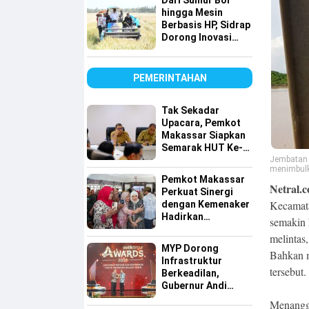
Dari Sumur Bor
hingga Mesin
Berbasis HP, Sidrap
Dorong Inovasi
Pertanian
PEMERINTAHAN
Tak Sekadar
Upacara, Pemkot
Makassar Siapkan
Semarak HUT Ke-
Jembatan 
81 RI di 15
menimbulk
Kecamatan
Pemkot Makassar
Netral.c
Perkuat Sinergi
Kecamata
dengan Kemenaker
Hadirkan
semakin 
Kesempatan Kerja
melintas
yang Inklusif dan
MYP Dorong
Bahkan m
Berkeadilan
Infrastruktur
tersebut.
Berkeadilan,
Gubernur Andi
Sudirman Raih
Menangga