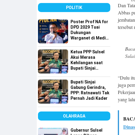
detiktimur Awards
Dan Tata
POLITIK
Abbas pu
jembata
Poster Prof NA for
tersebut
DPD 2029 Tuai
Dukungan
Warganet di Media
Sosial
Baca
Ketua PPP Sulsel
Sula
Akui Merasa
Kehilangan saat
Bupati Sinjai
Gabung ke
“Dulu itu
Gerindra, Tapi…
Bupati Sinjai
juga per
Gabung Gerindra,
Pekerjaa
PPP: Ratnawati Tak
Pernah Jadi Kader
yang lalu
OLAHRAGA
BAC
Dina
Gubernur Sulsel