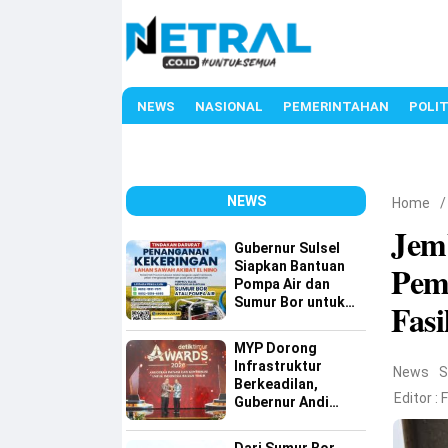
NEWS
NASIONAL
PEMERINTAHAN
POLIT
NEWS
Home
Jem
Gubernur Sulsel
Siapkan Bantuan
Pem
Pompa Air dan
Sumur Bor untuk
Fasi
Wilayah Petanian
MYP Dorong
Infrastruktur
News
S
Berkeadilan,
Editor :
Gubernur Andi
Sudirman Raih
detiktimur Awards