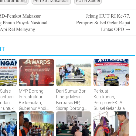
an barombong
Pemkot Makassar
PUTR Sulsel
D-Pemkot Makassar
Jelang HUT RI Ke-77,
n
 Penuh Proyek Nasional
Pemprov Sulsel Gelar Rapat
 Api Rel Melayang
Lintas OPD
→
IT
Sulsel
MYP Dorong
Dari Sumur Bor
Perkuat
Bantuan
Infrastruktur
hingga Mesin
Kerukunan,
r dan
Berkeadilan,
Berbasis HP,
Pemprov-FKLA
r untuk
Gubernur Andi
Sidrap Dorong
Sulsel Gelar Jalan
etanian
Sudirman Raih
Inovasi Pertanian
Sehat Anti Mager
detiktimur Awards
Harmoni
Kemanusiaan
Lintas Agama