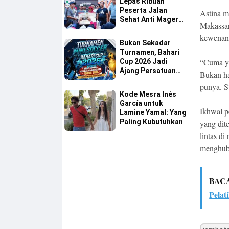
Lepas Ribuan
Peserta Jalan
Astina m
Sehat Anti Mager
Makassar 
Harmoni
kewenan
Kemanusiaan
Bukan Sekadar
Lintas Agama
Turnamen, Bahari
“Cuma ya
Cup 2026 Jadi
Ajang Persatuan
Bukan ha
dan Pencarian
punya. S
Bakat Sepak Bola
Kode Mesra Inés
Sinjai
García untuk
Ikhwal p
Lamine Yamal: Yang
Paling Kubutuhkan
yang dit
lintas di
menghub
BAC
Pelat