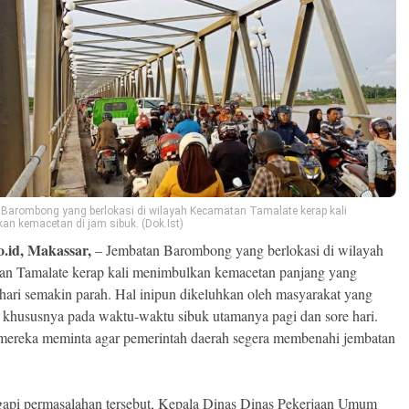
Barombong yang berlokasi di wilayah Kecamatan Tamalate kerap kali
an kemacetan di jam sibuk. (Dok.Ist)
o.id, Makassar,
– Jembatan Barombong yang berlokasi di wilayah
n Tamalate kerap kali menimbulkan kemacetan panjang yang
hari semakin parah. Hal inipun dikeluhkan oleh masyarakat yang
, khususnya pada waktu-waktu sibuk utamanya pagi dan sore hari.
ereka meminta agar pemerintah daerah segera membenahi jembatan
pi permasalahan tersebut, Kepala Dinas Dinas Pekerjaan Umum