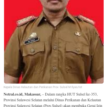
Ekonomi
Memori
©
Copyright
2026
NETRAL
.
Kepala Dinas Kelautan dan Perikanan Prov. Sulsel M Ilyas/Ist
All
Netral.co.id, Makassar,
– Dalam rangka HUT Sulsel ke-353,
Right
Reserved
Provinsi Sulawesi Selatan melalui Dinas Perikanan dan Kelautan
Provinsi Sulawesi Selatan (Prov.Sulsel) akan membuka Gerai Izin