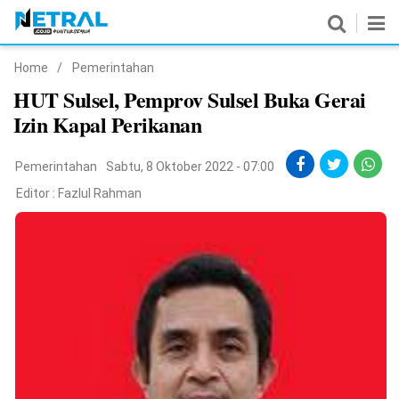
Home
/
Pemerintahan
News
HUT Sulsel, Pemprov Sulsel Buka Gerai
Izin Kapal Perikanan
Nasional
Pemerintahan
Pemerintahan
Sabtu, 8 Oktober 2022 - 07:00
Editor :
Fazlul Rahman
Politik
Hukrim
Pendidikan
Peristiwa
Olahraga