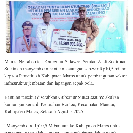
Ekonomi
Memori
Maros, Netral.co.id – Gubernur Sulawesi Selatan Andi Sudirman
Sulaiman menyerahkan bantuan keuangan sebesar Rp10,5 miliar
kepada Pemerintah Kabupaten Maros untuk pembangunan sektor
infrastruktur jembatan dan lapangan sepak bola.
©
Copyright
Bantuan tersebut diserahkan Gubernur Sulsel saat melakukan
2026
kunjungan kerja di Kelurahan Bontoa, Kecamatan Mandai,
NETRAL
.
Kabupaten Maros, Selasa 5 Agustus 2025.
All
Right
Reserved
“Menyerahkan Rp10,5 M bantuan ke Kabupaten Maros untuk
penanganan masalah stunting serta pembebasan lahan untuk