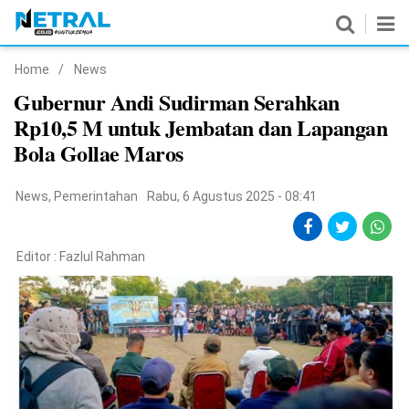
Home
/
News
News
Gubernur Andi Sudirman Serahkan
Rp10,5 M untuk Jembatan dan Lapangan
Nasional
Bola Gollae Maros
Pemerintahan
News
,
Pemerintahan
Rabu, 6 Agustus 2025 - 08:41
Politik
Hukrim
Editor :
Fazlul Rahman
Pendidikan
Peristiwa
Olahraga