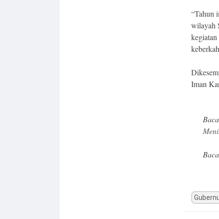
“Tahun i
wilayah 
kegiatan
keberkah
Dikesemp
Iman Kar
Baca
Meni
Baca
Gubernu
Post