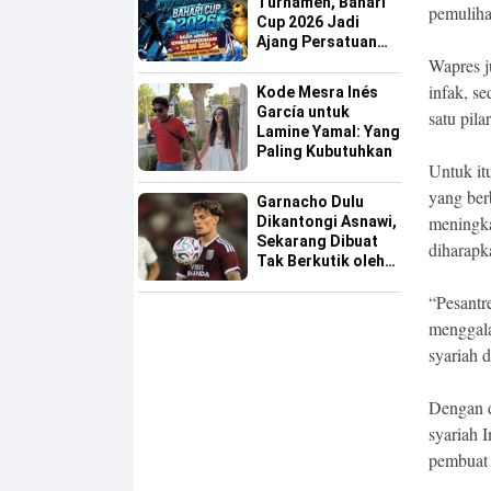
Turnamen, Bahari
pemuliha
Cup 2026 Jadi
Ajang Persatuan
dan Pencarian
Wapres j
Bakat Sepak Bola
infak, s
Kode Mesra Inés
Sinjai
García untuk
satu pil
Lamine Yamal: Yang
Paling Kubutuhkan
Untuk it
yang berb
Garnacho Dulu
meningka
Dikantongi Asnawi,
Sekarang Dibuat
diharapk
Tak Berkutik oleh
Indonesia All Star
“Pesantr
menggala
syariah 
Dengan 
syariah 
pembuat 