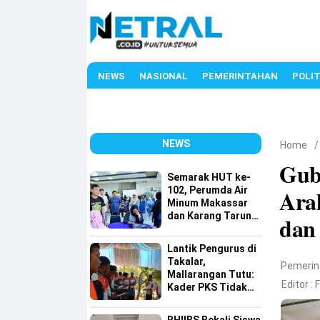
NEWS
NASIONAL
PEMERINTAHAN
POLIT
NEWS
Home
Gub
Semarak HUT ke-
102, Perumda Air
Ara
Minum Makassar
dan Karang Taruna
dan
Gelar Donor Darah
Lantik Pengurus di
Takalar,
Pemerin
Mallarangan Tutu:
Editor :
Kader PKS Tidak
Dicetak di Hotel,
tetapi Ditempa di