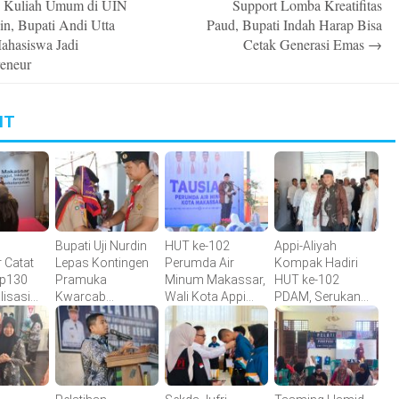
 Kuliah Umum di UIN
Support Lomba Kreatifitas
n
in, Bupati Andi Utta
Paud, Bupati Indah Harap Bisa
ahasiswa Jadi
Cetak Generasi Emas
→
reneur
IT
Bupati Uji Nurdin
HUT ke-102
Appi-Aliyah
 Catat
Lepas Kontingen
Perumda Air
Kompak Hadiri
Rp130
Pramuka
Minum Makassar,
HUT ke-102
alisasi
Kwarcab
Wali Kota Appi
PDAM, Serukan
an
Bantaeng Menuju
Apresiasi
Direksi Perkuat
49
Jambore
Komitmen
Pelayanan Air
Nasional XII
Tingkatkan
Bersih
Tahun 2026
Pelayanan Air
Bersih