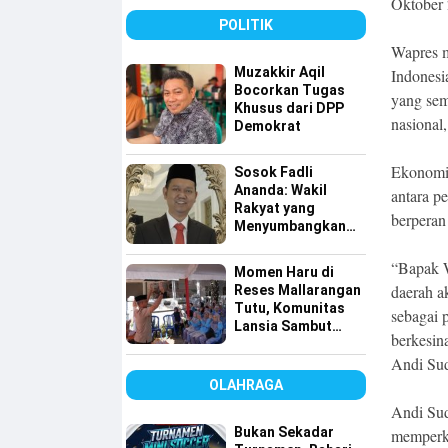
Oktober 
Tingkatkan
Pelayanan Air
POLITIK
Bersih
Wapres m
Muzakkir Aqil
Indonesi
Bocorkan Tugas
yang sem
Khusus dari DPP
nasional
Demokrat
Ekonomi 
Sosok Fadli
Ananda: Wakil
antara p
Rakyat yang
berperan
Menyumbangkan
Seluruh Gajinya
kepada Warga
“Bapak W
Momen Haru di
Kurang Mampu
daerah a
Reses Mallarangan
Tutu, Komunitas
sebagai 
Lansia Sambut
berkesin
dengan Yel-yel
Andi Su
Meriah
OLAHRAGA
Andi Sud
Bukan Sekadar
memperku