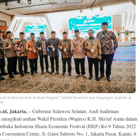
Andi Sudirman Ikuti Arahan Wapres Terkait Ekonomi dan Keuangan Syariah di
Ist
o.id, Jakarta,
– Gubernur Sulawesi Selatan, Andi Sudirman
 mengikuti arahan Wakil Presiden (Wapres) K.H. Ma’ruf Amin dalam
mbuka Indonesia Sharia Economic Festival (ISEF) Ke-9 Tahun 2022
ta Convention Centre, Jl. Gatot Subroto No. 1, Jakarta Pusat, Kamis, 6