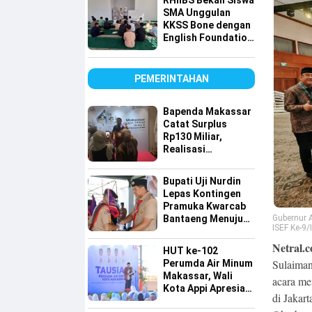
RHIIBS Bekali Siswa
Lapangan
SMA Unggulan
KKSS Bone dengan
English Foundation
Program
PEMERINTAHAN
Bapenda Makassar
Catat Surplus
Rp130 Miliar,
Realisasi
Pendapatan
Tembus 49 Persen
Bupati Uji Nurdin
Lepas Kontingen
Pramuka Kwarcab
Gubernur 
Bantaeng Menuju
ISEF Ke-9/
Jambore Nasional
XII Tahun 2026
Netral.c
HUT ke-102
Sulaiman
Perumda Air Minum
Makassar, Wali
acara me
Kota Appi Apresiasi
di Jakar
Komitmen