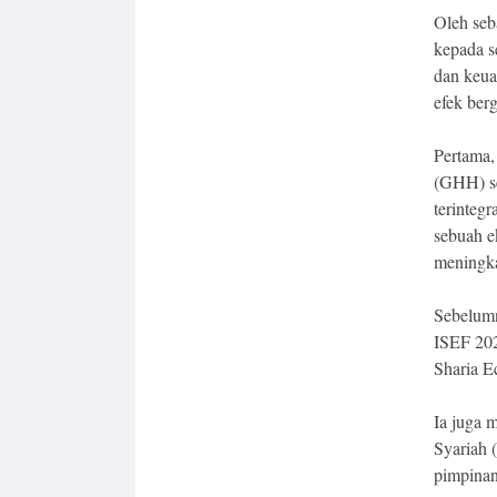
Oleh seb
kepada 
dan keua
efek ber
Pertama,
(GHH) se
terinteg
sebuah e
meningka
Sebelumn
ISEF 202
Sharia E
Ia juga 
Syariah 
pimpinan