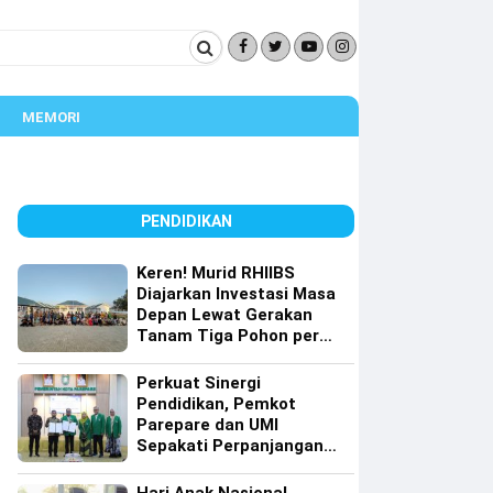
MEMORI
PENDIDIKAN
Keren! Murid RHIIBS
Diajarkan Investasi Masa
Depan Lewat Gerakan
Tanam Tiga Pohon per
Orang
Perkuat Sinergi
Pendidikan, Pemkot
Parepare dan UMI
Sepakati Perpanjangan
Kerja Sama Tri Dharma
Perguruan Tinggi