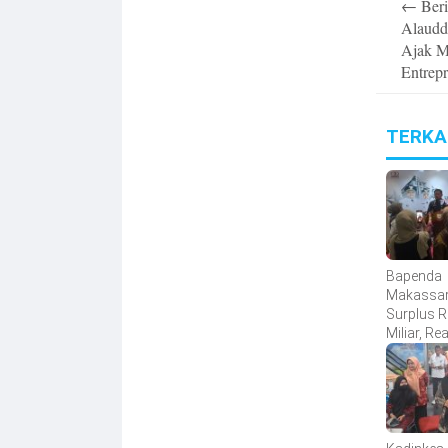
←
Beri
navigatio
Alaudd
Ajak M
Entrep
TERKA
Bapenda
Makassar
Surplus 
Miliar, Re
Pendapat
Tembus 
Persen