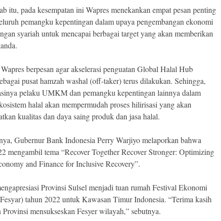
ab itu, pada kesempatan ini Wapres menekankan empat pesan penting
seluruh pemangku kepentingan dalam upaya pengembangan ekonomi
ngan syariah untuk mencapai berbagai target yang akan memberikan
ganda.
 Wapres berpesan agar akselerasi penguatan Global Halal Hub
bagai pusat hamzah washal (off-taker) terus dilakukan. Sehingga,
rasinya pelaku UMKM dan pemangku kepentingan lainnya dalam
kosistem halal akan mempermudah proses hilirisasi yang akan
tkan kualitas dan daya saing produk dan jasa halal.
ya, Gubernur Bank Indonesia Perry Warjiyo melaporkan bahwa
2 mengambil tema “Recover Together Recover Stronger: Optimizing
conomy and Finance for Inclusive Recovery”.
mengapresiasi Provinsi Sulsel menjadi tuan rumah Festival Ekonomi
(Fesyar) tahun 2022 untuk Kawasan Timur Indonesia. “Terima kasih
 Provinsi mensukseskan Fesyer wilayah,” sebutnya.