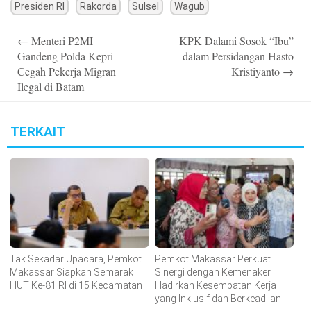
Presiden RI
Rakorda
Sulsel
Wagub
Post
←
Menteri P2MI
KPK Dalami Sosok “Ibu”
navigation
Gandeng Polda Kepri
dalam Persidangan Hasto
Cegah Pekerja Migran
Kristiyanto
→
Ilegal di Batam
TERKAIT
Tak Sekadar Upacara, Pemkot
Pemkot Makassar Perkuat
Makassar Siapkan Semarak
Sinergi dengan Kemenaker
HUT Ke-81 RI di 15 Kecamatan
Hadirkan Kesempatan Kerja
yang Inklusif dan Berkeadilan