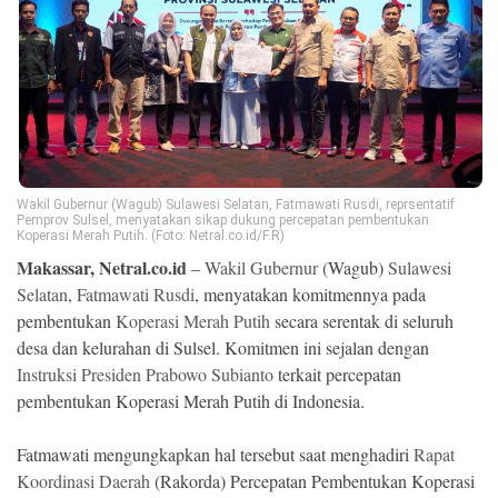
Ekonomi
Memori
Wakil Gubernur (Wagub) Sulawesi Selatan, Fatmawati Rusdi, reprsentatif
Pemprov Sulsel, menyatakan sikap dukung percepatan pembentukan
Koperasi Merah Putih. (Foto: Netral.co.id/F.R)
Makassar, Netral.co.id
–
Wakil Gubernur
(Wagub)
Sulawesi
Selatan
,
Fatmawati Rusdi
, menyatakan komitmennya pada
pembentukan
Koperasi Merah Putih
secara serentak di seluruh
©
desa dan kelurahan di Sulsel. Komitmen ini sejalan dengan
Copyright
Instruksi Presiden Prabowo Subianto
terkait percepatan
2026
NETRAL
pembentukan Koperasi Merah Putih di Indonesia.
.
All
Right
Reserved
Fatmawati mengungkapkan hal tersebut saat menghadiri
Rapat
Koordinasi Daerah
(Rakorda) Percepatan Pembentukan Koperasi