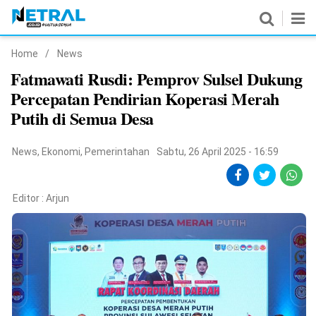
Home
/
News
News
Fatmawati Rusdi: Pemprov Sulsel Dukung
Percepatan Pendirian Koperasi Merah
Nasional
Putih di Semua Desa
Pemerintahan
News
,
Ekonomi
,
Pemerintahan
Sabtu, 26 April 2025 - 16:59
Politik
Hukrim
Editor :
Arjun
Pendidikan
Peristiwa
Olahraga