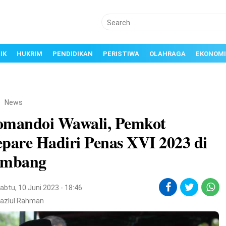
IK
HUKRIM
PENDIDIKAN
PERISTIWA
OLAHRAGA
EKONOMI
/
News
omandoi Wawali, Pemkot
pare Hadiri Penas XVI 2023 di
embang
abtu, 10 Juni 2023 - 18:46
Fazlul Rahman