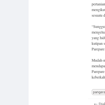
pertania
mengikut
sesuatu 
“Sungguh
mengelua
yang hid
kutipan 
Parepare 
Mudah-mu
mendapat
Parepar
keberkah
panger
Post
←
Diak