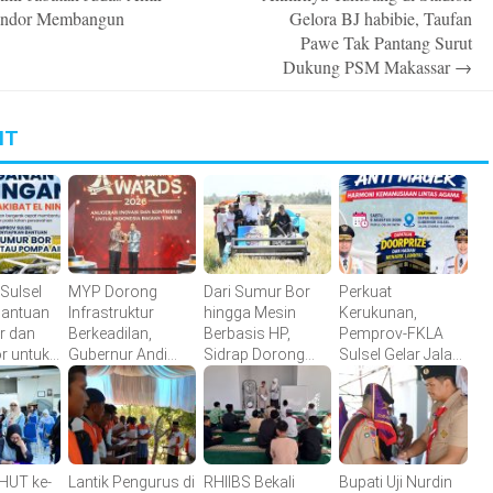
n
endor Membangun
Gelora BJ habibie, Taufan
Pawe Tak Pantang Surut
Dukung PSM Makassar
→
IT
Sulsel
MYP Dorong
Dari Sumur Bor
Perkuat
Bantuan
Infrastruktur
hingga Mesin
Kerukunan,
r dan
Berkeadilan,
Berbasis HP,
Pemprov-FKLA
r untuk
Gubernur Andi
Sidrap Dorong
Sulsel Gelar Jalan
etanian
Sudirman Raih
Inovasi Pertanian
Sehat Anti Mager
detiktimur Awards
Harmoni
Kemanusiaan
Lintas Agama
HUT ke-
Lantik Pengurus di
RHIIBS Bekali
Bupati Uji Nurdin