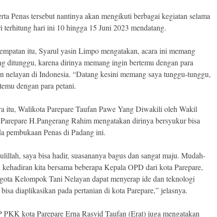
erta Penas tersebut nantinya akan mengikuti berbagai kegiatan selama
i terhitung hari ini 10 hingga 15 Juni 2023 mendatang.
empatan itu, Syarul yasin Limpo mengatakan, acara ini memang
ng ditunggu, karena dirinya memang ingin bertemu dengan para
an nelayan di Indonesia. “Datang kesini memang saya tunggu-tunggu,
rtemu dengan para petani.
a itu, Walikota Parepare Taufan Pawe Yang Diwakili oleh Wakil
 Parepare H.Pangerang Rahim mengatakan dirinya bersyukur bisa
da pembukaan Penas di Padang ini.
lillah, saya bisa hadir, suasananya bagus dan sangat maju. Mudah-
kehadiran kita bersama beberapa Kepala OPD dari kota Parepare,
ggota Kelompok Tani Nelayan dapat menyerap ide dan teknologi
bisa diaplikasikan pada pertanian di kota Parepare,” jelasnya.
 PKK kota Parepare Erna Rasyid Taufan (Erat) juga mengatakan