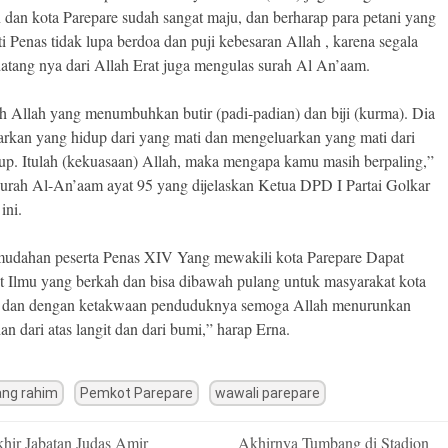
n dan kota Parepare sudah sangat maju, dan berharap para petani yang
i Penas tidak lupa berdoa dan puji kebesaran Allah , karena segala
datang nya dari Allah Erat juga mengulas surah Al An’aam.
 Allah yang menumbuhkan butir (padi-padian) dan biji (kurma). Dia
rkan yang hidup dari yang mati dan mengeluarkan yang mati dari
up. Itulah (kekuasaan) Allah, maka mengapa kamu masih berpaling,”
surah Al-An’aam ayat 95 yang dijelaskan Ketua DPD I Partai Golkar
ini.
dahan peserta Penas XIV Yang mewakili kota Parepare Dapat
 Ilmu yang berkah dan bisa dibawah pulang untuk masyarakat kota
e dan dengan ketakwaan penduduknya semoga Allah menurunkan
an dari atas langit dan dari bumi,” harap Erna.
ang rahim
Pemkot Parepare
wawali parepare
hir Jabatan Judas Amir
Akhirnya Tumbang di Stadion