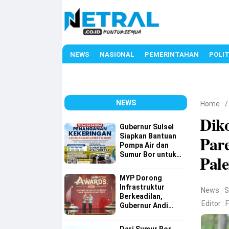
NEWS
NASIONAL
PEMERINTAHAN
POLIT
NEWS
Home
Dik
Gubernur Sulsel
Siapkan Bantuan
Pare
Pompa Air dan
Sumur Bor untuk
Pal
Wilayah Petanian
MYP Dorong
Infrastruktur
News
S
Berkeadilan,
Editor :
Gubernur Andi
Sudirman Raih
detiktimur Awards