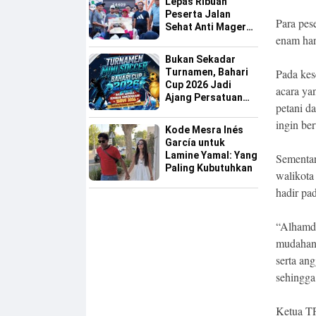
Lepas Ribuan
Peserta Jalan
Para pes
Sehat Anti Mager
enam har
Harmoni
Kemanusiaan
Bukan Sekadar
Lintas Agama
Pada kes
Turnamen, Bahari
Cup 2026 Jadi
acara ya
Ajang Persatuan
petani d
dan Pencarian
ingin be
Bakat Sepak Bola
Kode Mesra Inés
Sinjai
García untuk
Lamine Yamal: Yang
Sementar
Paling Kubutuhkan
walikota
hadir pa
“Alhamdu
mudahan 
serta an
sehingga 
Ketua TP