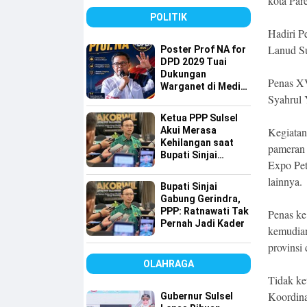
kota Par
detiktimur Awards
POLITIK
Hadiri P
Lanud Su
Poster Prof NA for
DPD 2029 Tuai
Dukungan
Penas XV
Warganet di Media
Syahrul 
Sosial
Ketua PPP Sulsel
Kegiatan 
Akui Merasa
Kehilangan saat
pameran 
Bupati Sinjai
Expo Pet
Gabung ke
lainnya.
Gerindra, Tapi…
Bupati Sinjai
Gabung Gerindra,
PPP: Ratnawati Tak
Penas ke
Pernah Jadi Kader
kemudian
provinsi
OLAHRAGA
Tidak ke
Koordina
Gubernur Sulsel