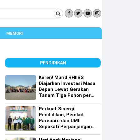
MEMORI
PENDIDIKAN
Keren! Murid RHIIBS
Diajarkan Investasi Masa
Depan Lewat Gerakan
Tanam Tiga Pohon per
Orang
Perkuat Sinergi
Pendidikan, Pemkot
Parepare dan UMI
Sepakati Perpanjangan
Kerja Sama Tri Dharma
Perguruan Tinggi