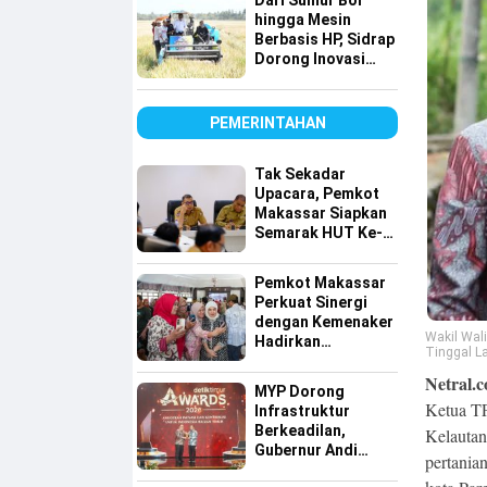
Dari Sumur Bor
hingga Mesin
Berbasis HP, Sidrap
Dorong Inovasi
Pertanian
PEMERINTAHAN
Tak Sekadar
Upacara, Pemkot
Makassar Siapkan
Semarak HUT Ke-
81 RI di 15
Kecamatan
Pemkot Makassar
Perkuat Sinergi
dengan Kemenaker
Wakil Wal
Hadirkan
Tinggal L
Kesempatan Kerja
Netral.c
yang Inklusif dan
MYP Dorong
Berkeadilan
Ketua 
Infrastruktur
Berkeadilan,
Kelautan
Gubernur Andi
pertania
Sudirman Raih