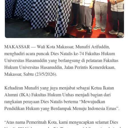
Ekonomi
Memori
MAKASSAR — Wali Kota Makassar, Munafri Arifuddin,
menghadiri acara puncak Dies Natalis ke-74 Fakultas Hukum
Universitas Hasanuddin yang berlangsung di pelataran Fakultas
Hukum Universitas Hasanuddin, Jalan Perintis Kemerdekaan,
Makassar, Sabtu (23/5/2026).
Kehadiran Munafri yang juga menjabat sebagai Ketua Ikatan
©
Copyright
Alumni (IKA) Fakultas Hukum Unhas menjadi bagian dari
2026
NETRAL
rangkaian perayaan Dies Natalis bertema “Mewujudkan
.
Pendidikan Hukum yang Berdampak Menuju Indonesia Emas”.
All
Right
Reserved
“Atas nama Pemeritnah Kota, kami mengucapkan selamat Dies