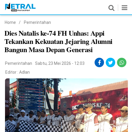
Home
/
Pemerintahan
News
Dies Natalis ke-74 FH Unhas: Appi
Tekankan Kekuatan Jejaring Alumni
Nasional
Bangun Masa Depan Generasi
Pemerintahan
Pemerintahan
Sabtu, 23 Mei 2026 - 12:03
Politik
Editor :
Adlan
Hukrim
Pendidikan
Peristiwa
Olahraga