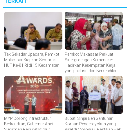
TERKAIT
Tak Sekadar Upacara, Pemkot
Pemkot Makassar Perkuat
Makassar Siapkan Semarak
Sinergi dengan Kemenaker
HUT Ke-81 RI di 15 Kecamatan
Hadirkan Kesempatan Kerja
yang Inklusif dan Berkeadilan
MYP Dorong Infrastruktur
Bupati Sinjai Beri Santunan
Berkeadilan, Gubernur Andi
Korban Pengeroyokan yang
Sudirman Raih detiktimur
Viral di Morowali, Pastikan Hak