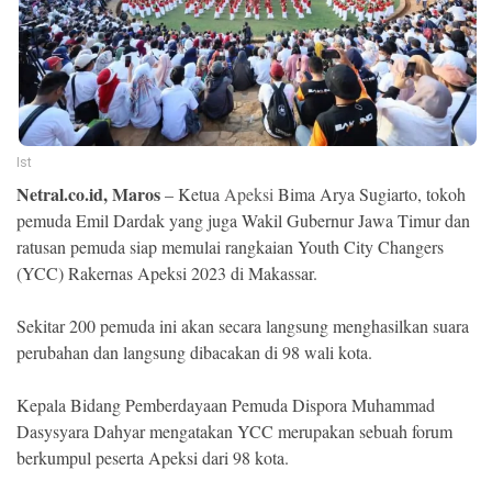
Ekonomi
Memori
Ist
Netral.co.id, Maros
– Ketua
Apeksi
Bima Arya Sugiarto, tokoh
pemuda Emil Dardak yang juga Wakil Gubernur Jawa Timur dan
ratusan pemuda siap memulai rangkaian Youth City Changers
(YCC) Rakernas Apeksi 2023 di Makassar.
Sekitar 200 pemuda ini akan secara langsung menghasilkan suara
©
perubahan dan langsung dibacakan di 98 wali kota.
Copyright
2026
NETRAL
.
Kepala Bidang Pemberdayaan Pemuda Dispora Muhammad
All
Dasysyara Dahyar mengatakan YCC merupakan sebuah forum
Right
Reserved
berkumpul peserta Apeksi dari 98 kota.