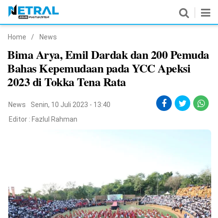
Home
/
News
News
Bima Arya, Emil Dardak dan 200 Pemuda
Bahas Kepemudaan pada YCC Apeksi
Nasional
2023 di Tokka Tena Rata
Pemerintahan
News
Senin, 10 Juli 2023 - 13:40
Politik
Editor :
Fazlul Rahman
Hukrim
Pendidikan
Peristiwa
Olahraga