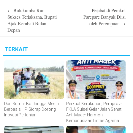
Post
←
Bulukumba Run
Pejabat di Pemkot
navigation
Sukses Terlaksana, Bupati
Parepare Banyak Diisi
Ajak Kembali Bulan
oleh Perempuan
→
Depan
TERKAIT
Dari Sumur Bor hingga Mesin
Perkuat Kerukunan, Pemprov-
Berbasis HP, Sidrap Dorong
FKLA Sulsel Gelar Jalan Sehat
Inovasi Pertanian
Anti Mager Harmoni
Kemanusiaan Lintas Agama