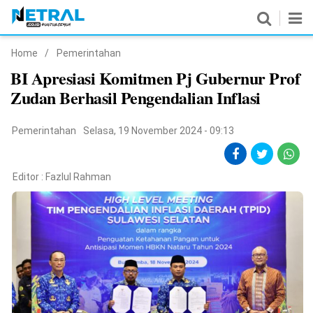
Home
/
Pemerintahan
News
BI Apresiasi Komitmen Pj Gubernur Prof
Zudan Berhasil Pengendalian Inflasi
Nasional
Pemerintahan
Pemerintahan
Selasa, 19 November 2024 - 09:13
Politik
Editor :
Fazlul Rahman
Hukrim
Pendidikan
Peristiwa
Olahraga