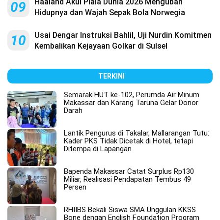
Haaland Akui Piala Dunia 2026 Mengubah
09
Hidupnya dan Wajah Sepak Bola Norwegia
Usai Dengar Instruksi Bahlil, Uji Nurdin Komitmen
10
Kembalikan Kejayaan Golkar di Sulsel
TERKINI
Semarak HUT ke-102, Perumda Air Minum
Makassar dan Karang Taruna Gelar Donor
Darah
Lantik Pengurus di Takalar, Mallarangan Tutu:
Kader PKS Tidak Dicetak di Hotel, tetapi
Ditempa di Lapangan
Bapenda Makassar Catat Surplus Rp130
Miliar, Realisasi Pendapatan Tembus 49
Persen
RHIIBS Bekali Siswa SMA Unggulan KKSS
Bone dengan English Foundation Program