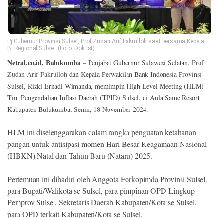
Ekonomi
Memori
Pj Gubernur Provinsi Sulsel, Prof Zudan Arif Fakrulloh saat bersama Kepala
BI Regional Sulsel. (Foto: Dok Ist).
Netral.co.id, Bulukumba
– Penjabat Gubernur Sulawesi Selatan,
Prof
Zudan Arif Fakrulloh
dan Kepala Perwakilan Bank Indonesia Provinsi
Sulsel, Rizki Ernadi Wimanda, memimpin High Level Meeting (HLM)
Tim Pengendalian Inflasi Daerah (TPID) Sulsel, di Aula Same Resort
Kabupaten Bulukumba, Senin, 18 November 2024.
HLM ini diselenggarakan dalam rangka penguatan ketahanan
pangan untuk antisipasi momen Hari Besar Keagamaan Nasional
©
(HBKN) Natal dan Tahun Baru (Nataru) 2025.
Copyright
2026
NETRAL
.
Pertemuan ini dihadiri oleh Anggota Forkopimda Provinsi Sulsel,
All
para Bupati/Walikota se Sulsel, para pimpinan OPD Lingkup
Right
Reserved
Pemprov Sulsel, Sekretaris Daerah Kabupaten/Kota se Sulsel,
para OPD terkait Kabupaten/Kota se Sulsel.