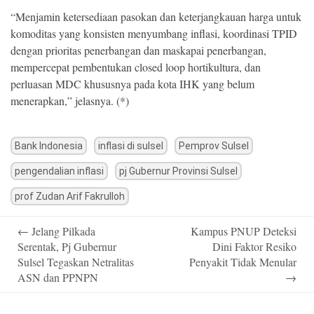
“Menjamin ketersediaan pasokan dan keterjangkauan harga untuk
komoditas yang konsisten menyumbang inflasi, koordinasi TPID
dengan prioritas penerbangan dan maskapai penerbangan,
mempercepat pembentukan closed loop hortikultura, dan
perluasan MDC khususnya pada kota IHK yang belum
menerapkan,” jelasnya. (*)
Bank Indonesia
inflasi di sulsel
Pemprov Sulsel
pengendalian inflasi
pj Gubernur Provinsi Sulsel
prof Zudan Arif Fakrulloh
Post
←
Jelang Pilkada
Kampus PNUP Deteksi
navigation
Serentak, Pj Gubernur
Dini Faktor Resiko
Sulsel Tegaskan Netralitas
Penyakit Tidak Menular
ASN dan PPNPN
→