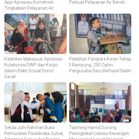
Appi Apresiasi Komitmen
Perkuat Pelayanan Air Bersih
Tingkatkan Pelayanan Air
Bersih
Kadinkes Makassar Apresiasi
Pelatihan Parepare Keren Tahap
Kolaborasi DWP dan Korpri
II Rampung, 250 Calon
dalam Bakti Sosial Donor
Pengusaha Baru Berhasil Dilatih
Darah
Sekda Jufri Rahman Buka
Tasming Hamid Dorong
Pemusatan Paskibraka Sulsel,
Peningkatan Literasi Keuangan