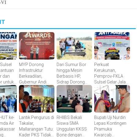
-VI
IT
Sulsel
MYP Dorong
Dari Sumur Bor
Perkuat
Bantuan
Infrastruktur
hingga Mesin
Kerukunan,
r dan
Berkeadilan,
Berbasis HP,
Pemprov-FKLA
r untuk
Gubernur Andi
Sidrap Dorong
Sulsel Gelar Jalan
etanian
Sudirman Raih
Inovasi Pertanian
Sehat Anti Mager
detiktimur Awards
Harmoni
Kemanusiaan
Lintas Agama
HUT ke-
Lantik Pengurus di
RHIIBS Bekali
Bupati Uji Nurdin
mda Air
Takalar,
Siswa SMA
Lepas Kontingen
akassar
Mallarangan Tutu:
Unggulan KKSS
Pramuka
ng
Kader PKS Tidak
Bone dengan
Kwarcab