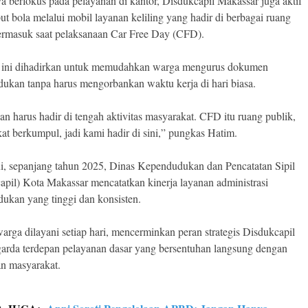
a berfokus pada pelayanan di kantor, Disdukcapil Makassar juga aktif
t bola melalui mobil layanan keliling yang hadir di berbagai ruang
termasuk saat pelaksanaan Car Free Day (CFD).
 ini dihadirkan untuk memudahkan warga mengurus dokumen
ukan tanpa harus mengorbankan waktu kerja di hari biasa.
an harus hadir di tengah aktivitas masyarakat. CFD itu ruang publik,
at berkumpul, jadi kami hadir di sini,” pungkas Hatim.
i, sepanjang tahun 2025, Dinas Kependudukan dan Pencatatan Sipil
apil) Kota Makassar mencatatkan kinerja layanan administrasi
ukan yang tinggi dan konsisten.
arga dilayani setiap hari, mencerminkan peran strategis Disdukcapil
garda terdepan pelayanan dasar yang bersentuhan langsung dengan
n masyarakat.