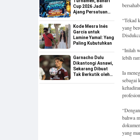
Turnamen, Bahari
bersahab
Cup 2026 Jadi
Ajang Persatuan
dan Pencarian
“Tekad k
Bakat Sepak Bola
Kode Mesra Inés
yang ber
Sinjai
García untuk
Disdukca
Lamine Yamal: Yang
Paling Kubutuhkan
“Inilah 
lebih ra
Garnacho Dulu
Dikantongi Asnawi,
Sekarang Dibuat
Ia meneg
Tak Berkutik oleh
sebagai 
Indonesia All Star
kehadira
profesio
“Dengan 
bahwa ma
dokumen,
yang man