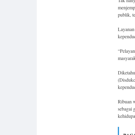
Tak hany
menjempu
publik, 
Layanan
kependud
“Pelayan
masyarak
Diketahu
(Disdukc
kependud
Ribuan w
sebagai 
kehidupa