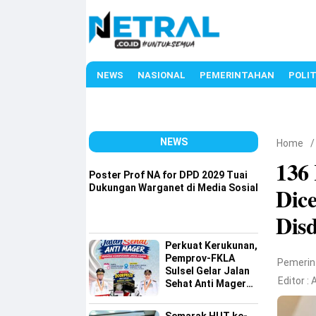
NEWS
NASIONAL
PEMERINTAHAN
POLIT
NEWS
Home
136
Poster Prof NA for DPD 2029 Tuai
Dukungan Warganet di Media Sosial
Dice
Dis
Perkuat Kerukunan,
Pemprov-FKLA
Pemerin
Sulsel Gelar Jalan
Editor :
Sehat Anti Mager
Harmoni
Kemanusiaan