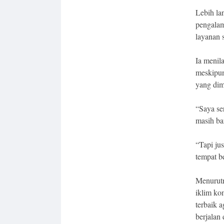
Lebih la
pengalam
layanan 
Ia menila
meskipun
yang dim
“Saya ser
masih ba
“Tapi jus
tempat b
Menurutn
iklim ko
terbaik 
berjalan