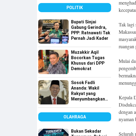
Tembus 49 Persen
menghadi
POLITIK
kecepata
Bupati Sinjai
Tak lagi
Gabung Gerindra,
Makassar
PPP: Ratnawati Tak
Pernah Jadi Kader
masyarak
ruangan 
Muzakkir Aqil
Bocorkan Tugas
Mulai da
Khusus dari DPP
pengemba
Demokrat
bermakna
menungg
Sosok Fadli
Ananda: Wakil
Rakyat yang
Kepala 
Menyumbangkan
Disdukca
Seluruh Gajinya
kepada Warga
dengan a
Kurang Mampu
OLAHRAGA
nyaman b
Bukan Sekadar
Seluruh r