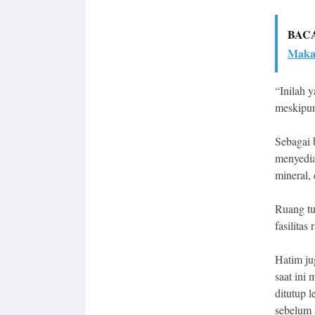
BAC
Makas
“Inilah 
meskipun
Sebagai 
menyedia
mineral,
Ruang tu
fasilitas
Hatim ju
saat ini
ditutup l
sebelum 