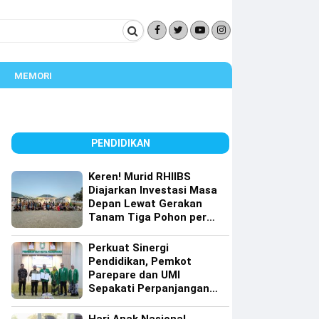
MEMORI
PENDIDIKAN
Keren! Murid RHIIBS
Diajarkan Investasi Masa
Depan Lewat Gerakan
Tanam Tiga Pohon per
Orang
Perkuat Sinergi
Pendidikan, Pemkot
Parepare dan UMI
Sepakati Perpanjangan
Kerja Sama Tri Dharma
Perguruan Tinggi