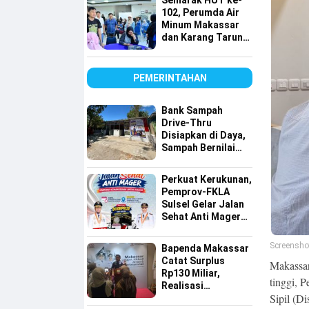
Semarak HUT ke-
Lintas Agama
102, Perumda Air
Minum Makassar
dan Karang Taruna
Gelar Donor Darah
PEMERINTAHAN
Bank Sampah
Drive-Thru
Disiapkan di Daya,
Sampah Bernilai
Ekonomi Makin
Mudah Disalurkan
Perkuat Kerukunan,
Pemprov-FKLA
Sulsel Gelar Jalan
Sehat Anti Mager
Harmoni
Kemanusiaan
Screensho
Bapenda Makassar
Lintas Agama
Catat Surplus
Makassar
Rp130 Miliar,
tinggi, 
Realisasi
Sipil (D
Pendapatan