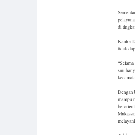
Sementar
pelayana
di tingk
Kantor D
tidak da
“Selama 
sini han
kecamata
Dengan b
mampu me
berorien
Makassar
melayani