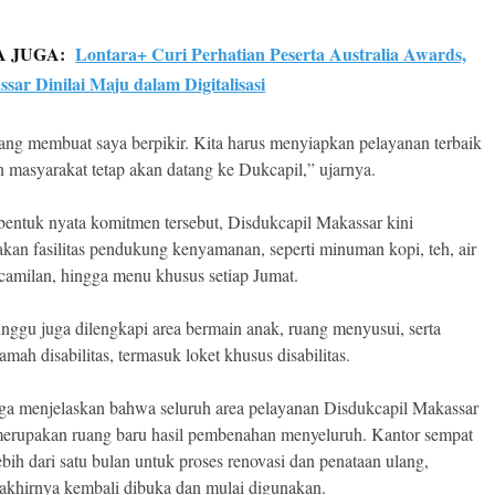
A JUGA:
Lontara+ Curi Perhatian Peserta Australia Awards,
sar Dinilai Maju dalam Digitalisasi
yang membuat saya berpikir. Kita harus menyiapkan pelayanan terbaik
 masyarakat tetap akan datang ke Dukcapil,” ujarnya.
bentuk nyata komitmen tersebut, Disdukcapil Makassar kini
kan fasilitas pendukung kenyamanan, seperti minuman kopi, teh, air
 camilan, hingga menu khusus setiap Jumat.
nggu juga dilengkapi area bermain anak, ruang menyusui, serta
 ramah disabilitas, termasuk loket khusus disabilitas.
ga menjelaskan bahwa seluruh area pelayanan Disdukcapil Makassar
 merupakan ruang baru hasil pembenahan menyeluruh. Kantor sempat
ebih dari satu bulan untuk proses renovasi dan penataan ulang,
akhirnya kembali dibuka dan mulai digunakan.