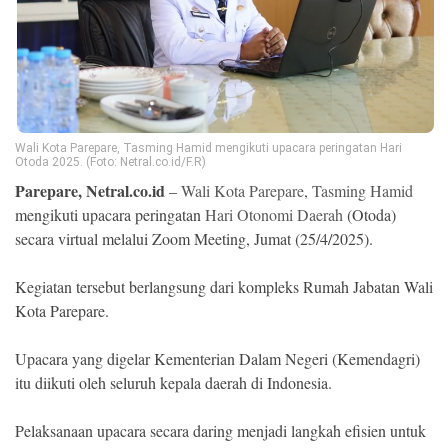
Ekonomi
Memori
Wali Kota Parepare, Tasming Hamid mengikuti upacara peringatan Hari
Otoda 2025. (Foto: Netral.co.id/F.R)
Parepare, Netral.co.id
–
Wali Kota Parepare
,
Tasming Hamid
mengikuti upacara peringatan
Hari Otonomi Daerah
(Otoda)
secara virtual melalui Zoom Meeting, Jumat (25/4/2025).
Kegiatan tersebut berlangsung dari kompleks Rumah Jabatan Wali
©
Kota Parepare.
Copyright
2026
NETRAL
Upacara yang digelar Kementerian Dalam Negeri (Kemendagri)
.
All
itu diikuti oleh seluruh kepala daerah di Indonesia.
Right
Reserved
Pelaksanaan upacara secara daring menjadi langkah efisien untuk