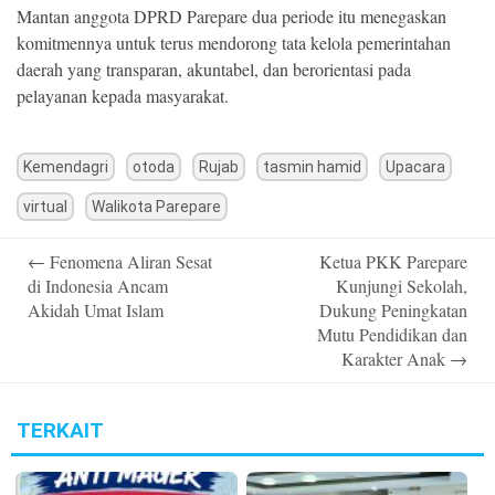
Mantan anggota DPRD Parepare dua periode itu menegaskan
komitmennya untuk terus mendorong tata kelola pemerintahan
daerah yang transparan, akuntabel, dan berorientasi pada
pelayanan kepada masyarakat.
Kemendagri
otoda
Rujab
tasmin hamid
Upacara
virtual
Walikota Parepare
Post
←
Fenomena Aliran Sesat
Ketua PKK Parepare
navigation
di Indonesia Ancam
Kunjungi Sekolah,
Akidah Umat Islam
Dukung Peningkatan
Mutu Pendidikan dan
Karakter Anak
→
TERKAIT