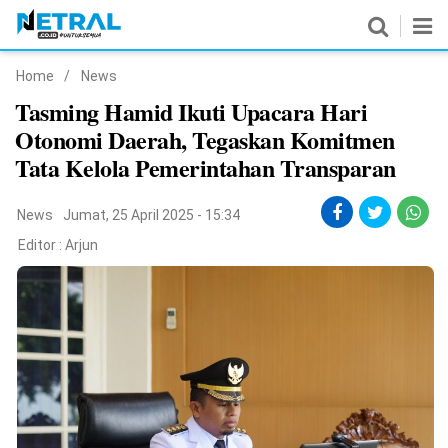
Home
/
News
News
Tasming Hamid Ikuti Upacara Hari
Otonomi Daerah, Tegaskan Komitmen
Nasional
Tata Kelola Pemerintahan Transparan
Pemerintahan
News
Jumat, 25 April 2025 - 15:34
Politik
Editor :
Arjun
Hukrim
Pendidikan
Peristiwa
Olahraga