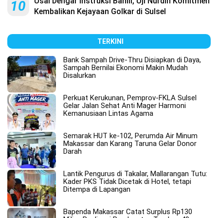
Usai Dengar Instruksi Bahlil, Uji Nurdin Komitmen
10
Kembalikan Kejayaan Golkar di Sulsel
TERKINI
Bank Sampah Drive-Thru Disiapkan di Daya,
Sampah Bernilai Ekonomi Makin Mudah
Disalurkan
Perkuat Kerukunan, Pemprov-FKLA Sulsel
Gelar Jalan Sehat Anti Mager Harmoni
Kemanusiaan Lintas Agama
Semarak HUT ke-102, Perumda Air Minum
Makassar dan Karang Taruna Gelar Donor
Darah
Lantik Pengurus di Takalar, Mallarangan Tutu:
Kader PKS Tidak Dicetak di Hotel, tetapi
Ditempa di Lapangan
Bapenda Makassar Catat Surplus Rp130