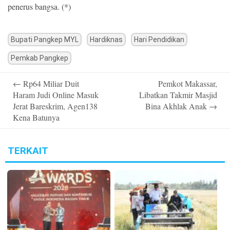
penerus bangsa. (*)
Bupati Pangkep MYL
Hardiknas
Hari Pendidikan
Pemkab Pangkep
Post
←
Rp64 Miliar Duit
Pemkot Makassar,
navigation
Haram Judi Online Masuk
Libatkan Takmir Masjid
Jerat Bareskrim, Agen138
Bina Akhlak Anak
→
Kena Batunya
TERKAIT