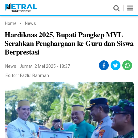
Home
/
News
News
Hardiknas 2025, Bupati Pangkep MYL
Serahkan Penghargaan ke Guru dan Siswa
Nasional
Berprestasi
Pemerintahan
News
Jumat, 2 Mei 2025 - 18:37
Politik
Editor :
Fazlul Rahman
Hukrim
Pendidikan
Peristiwa
Olahraga