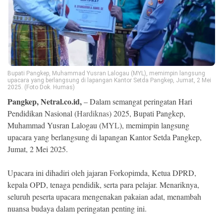
Ekonomi
Memori
Bupati Pangkep, Muhammad Yusran Lalogau (MYL), memimpin langsung
upacara yang berlangsung di lapangan Kantor Setda Pangkep, Jumat, 2 Mei
2025. (Foto Dok. Humas)
Pangkep, Netral.co.id,
– Dalam semangat peringatan Hari
Pendidikan Nasional (
Hardiknas
) 2025, Bupati Pangkep,
Muhammad Yusran Lalogau (
MYL
), memimpin langsung
upacara yang berlangsung di lapangan Kantor Setda Pangkep,
Jumat, 2 Mei 2025.
©
Copyright
2026
Upacara ini dihadiri oleh jajaran Forkopimda, Ketua DPRD,
NETRAL
.
kepala OPD, tenaga pendidik, serta para pelajar. Menariknya,
All
Right
seluruh peserta upacara mengenakan pakaian adat, menambah
Reserved
nuansa budaya dalam peringatan penting ini.