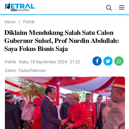
Home
/
Politik
News
Diklaim Mendukung Salah Satu Calon
Gubernur Sulsel, Prof Nurdin Abdullah:
Nasional
Saya Fokus Bisnis Saja
Pemerintahan
Politik
Rabu, 18 September 2024 - 21:22
Politik
Editor :
Fazlul Rahman
Hukrim
Pendidikan
Peristiwa
Olahraga