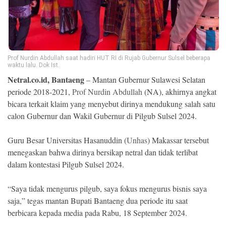
Ekonomi
Memori
Prof Nurdin Abdullah saat hadiri HUT RI di Rujab Gubernur Sulsel beberapa
waktu lalu. Dok Ist.
Netral.co.id, Bantaeng
– Mantan Gubernur Sulawesi Selatan
periode 2018-2021,
Prof Nurdin Abdullah
(NA), akhirnya angkat
bicara terkait klaim yang menyebut dirinya mendukung salah satu
calon Gubernur dan Wakil Gubernur di Pilgub Sulsel 2024.
Guru Besar Universitas Hasanuddin (
Unhas
) Makassar tersebut
menegaskan bahwa dirinya bersikap netral dan tidak terlibat
©
Copyright
dalam kontestasi Pilgub Sulsel 2024.
2026
NETRAL
.
“Saya tidak mengurus pilgub, saya fokus mengurus bisnis saya
All
Right
saja,” tegas mantan Bupati Bantaeng dua periode itu saat
Reserved
berbicara kepada media pada Rabu, 18 September 2024.