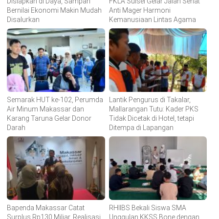
Disiapkan di Daya, Sampah
FKLA Sulsel Gelar Jalan Sehat
Bernilai Ekonomi Makin Mudah
Anti Mager Harmoni
Disalurkan
Kemanusiaan Lintas Agama
Semarak HUT ke-102, Perumda
Lantik Pengurus di Takalar,
Air Minum Makassar dan
Mallarangan Tutu: Kader PKS
Karang Taruna Gelar Donor
Tidak Dicetak di Hotel, tetapi
Darah
Ditempa di Lapangan
Bapenda Makassar Catat
RHIIBS Bekali Siswa SMA
Surplus Rp130 Miliar, Realisasi
Unggulan KKSS Bone dengan