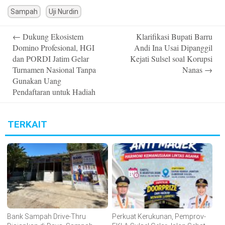
Sampah
Uji Nurdin
Post
←
Dukung Ekosistem
Klarifikasi Bupati Barru
navigation
Domino Profesional, HGI
Andi Ina Usai Dipanggil
dan PORDI Jatim Gelar
Kejati Sulsel soal Korupsi
Turnamen Nasional Tanpa
Nanas
→
Gunakan Uang
Pendaftaran untuk Hadiah
TERKAIT
Bank Sampah Drive-Thru
Perkuat Kerukunan, Pemprov-