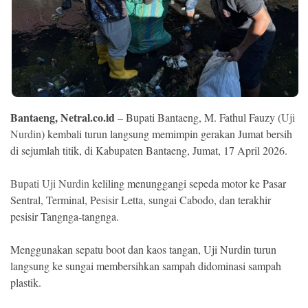
Ekonomi
Memori
Bantaeng, Netral.co.id
– Bupati Bantaeng, M. Fathul Fauzy (
Uji
Nurdin
) kembali turun langsung memimpin gerakan Jumat bersih
di sejumlah titik, di Kabupaten Bantaeng, Jumat, 17 April 2026.
Bupati Uji Nurdin
keliling menunggangi sepeda motor ke Pasar
Sentral, Terminal, Pesisir Letta, sungai Cabodo, dan terakhir
©
pesisir Tangnga-tangnga.
Copyright
2026
NETRAL
Menggunakan sepatu boot dan kaos tangan, Uji Nurdin turun
.
All
langsung ke sungai membersihkan sampah didominasi sampah
Right
Reserved
plastik.