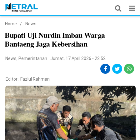
Home
/
News
News
Bupati Uji Nurdin Imbau Warga
Bantaeng Jaga Kebersihan
Nasional
Pemerintahan
News
,
Pemerintahan
Jumat, 17 April 2026 - 22:52
Politik
Editor :
Fazlul Rahman
Hukrim
Pendidikan
Peristiwa
Olahraga