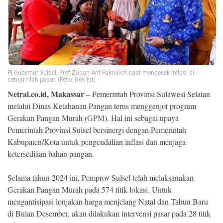
Ekonomi
Memori
Pj Gubernur Sulsel, Prof Zudan Arif Fakrulloh saat mengecek inflasi di
semjumlah pasar. (Foto: Dok Ist).
Netral.co.id, Makassar
– Pemerintah Provinsi Sulawesi Selatan
melalui Dinas Ketahanan Pangan terus menggenjot program
Gerakan Pangan Murah (
GPM
). Hal ini sebagai upaya
Pemerintah Provinsi Sulsel bersinergi dengan Pemerintah
Kabupaten/Kota untuk pengendalian inflasi dan menjaga
ketersediaan bahan pangan.
©
Copyright
2026
NETRAL
Selama tahun 2024 ini, Pemprov Sulsel telah melaksanakan
.
All
Gerakan Pangan Murah pada 574 titik lokasi. Untuk
Right
mengantisipasi lonjakan harga menjelang Natal dan Tahun Baru
Reserved
di Bulan Desember, akan dilakukan intervensi pasar pada 28 titik