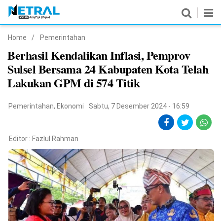
Home
/
Pemerintahan
News
Berhasil Kendalikan Inflasi, Pemprov
Sulsel Bersama 24 Kabupaten Kota Telah
Nasional
Lakukan GPM di 574 Titik
Pemerintahan
Pemerintahan
,
Ekonomi
Sabtu, 7 Desember 2024 - 16:59
Politik
Hukrim
Editor :
Fazlul Rahman
Pendidikan
Peristiwa
Olahraga