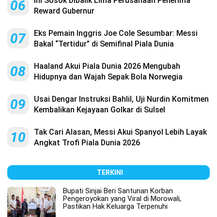
Ini Sosok Dibalik Lima Perusahaan Penerima
06
Reward Gubernur
Eks Pemain Inggris Joe Cole Sesumbar: Messi
07
Bakal “Tertidur” di Semifinal Piala Dunia
Haaland Akui Piala Dunia 2026 Mengubah
08
Hidupnya dan Wajah Sepak Bola Norwegia
Usai Dengar Instruksi Bahlil, Uji Nurdin Komitmen
09
Kembalikan Kejayaan Golkar di Sulsel
Tak Cari Alasan, Messi Akui Spanyol Lebih Layak
10
Angkat Trofi Piala Dunia 2026
TERKINI
Bupati Sinjai Beri Santunan Korban
Pengeroyokan yang Viral di Morowali,
Pastikan Hak Keluarga Terpenuhi