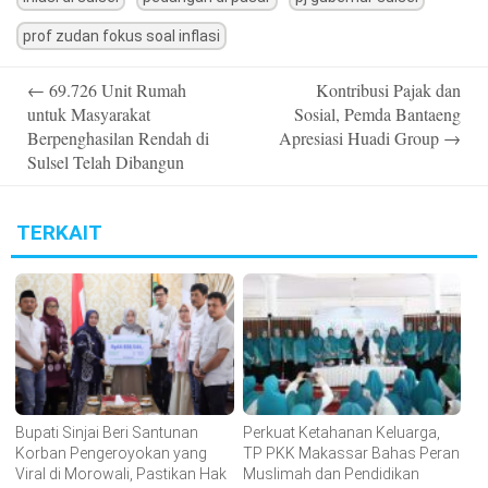
prof zudan fokus soal inflasi
Post
←
69.726 Unit Rumah
Kontribusi Pajak dan
navigation
untuk Masyarakat
Sosial, Pemda Bantaeng
Berpenghasilan Rendah di
Apresiasi Huadi Group
→
Sulsel Telah Dibangun
TERKAIT
Bupati Sinjai Beri Santunan
Perkuat Ketahanan Keluarga,
Korban Pengeroyokan yang
TP PKK Makassar Bahas Peran
Viral di Morowali, Pastikan Hak
Muslimah dan Pendidikan