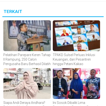
TERKAIT
Pelatihan Parepare Keren Tahap
TPAKD Sulsel Perluas Inklusi
II Rampung, 250 Calon
Keuangan, dari Pesantren
Pengusaha Baru Berhasil Dilatih
hingga Petani Kakao
Siapa Andi Deraya Andhara?
Ini Sosok Dibalik Lima