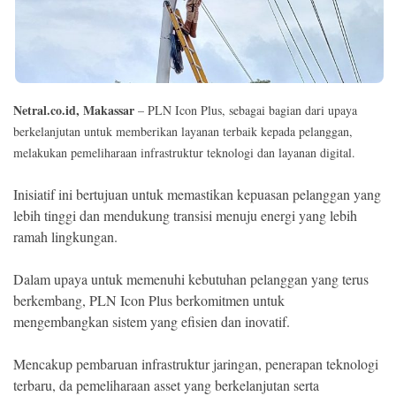
Ekonomi
Memori
Netral.co.id, Makassar
– PLN Icon Plus, sebagai bagian dari upaya
berkelanjutan untuk memberikan layanan terbaik kepada pelanggan,
melakukan pemeliharaan infrastruktur teknologi dan layanan digital.
Inisiatif ini bertujuan untuk memastikan kepuasan pelanggan yang
lebih tinggi dan mendukung transisi menuju energi yang lebih
ramah lingkungan.
©
Dalam upaya untuk memenuhi kebutuhan pelanggan yang terus
Copyright
2026
berkembang, PLN Icon Plus berkomitmen untuk
NETRAL
mengembangkan sistem yang efisien dan inovatif.
.
All
Right
Reserved
Mencakup pembaruan infrastruktur jaringan, penerapan teknologi
terbaru, da pemeliharaan asset yang berkelanjutan serta