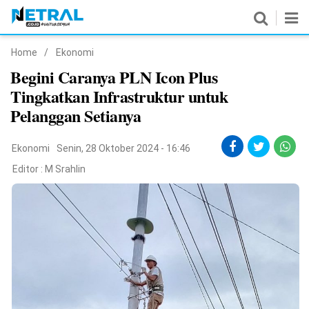
Home
/
Ekonomi
News
Begini Caranya PLN Icon Plus
Tingkatkan Infrastruktur untuk
Nasional
Pelanggan Setianya
Pemerintahan
Ekonomi
Senin, 28 Oktober 2024 - 16:46
Politik
Editor :
M Srahlin
Hukrim
Pendidikan
Peristiwa
Olahraga