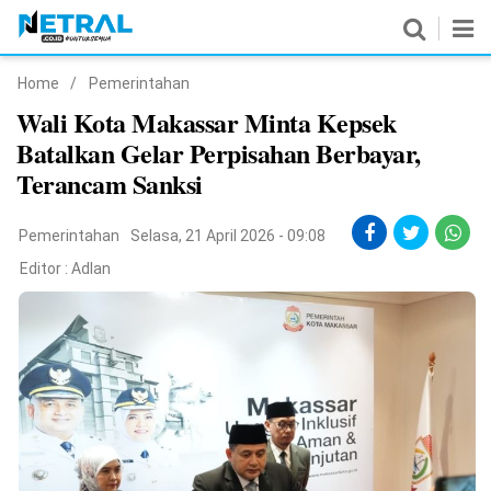
Home
/
Pemerintahan
News
Wali Kota Makassar Minta Kepsek
Batalkan Gelar Perpisahan Berbayar,
Nasional
Terancam Sanksi
Pemerintahan
Pemerintahan
Selasa, 21 April 2026 - 09:08
Politik
Editor :
Adlan
Hukrim
Pendidikan
Peristiwa
Olahraga