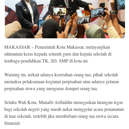
Ekonomi
Memori
MAKASSAR – Pemerintah Kota Makassar, melayangkan
ultimatum keras kepada seluruh guru dan kepala sekolah di
lembaga pendidikan TK, SD, SMP di kota ini.
Warning itu, terkait adanya keserahan orang tua, pihak sekolah
memaksa pelaksanaan kegiatan perpisahan atau adanya gelaran
perpisahan siswa yang menguras dompet orang tua.
©
Copyright
2026
NETRAL
Selaku Wali Kota, Munafri Arifuddin menegaskan larangan tegas
.
bagi sekolah negeri yang masih nekat menggelar acara penamatan
All
Right
di luar sekolah, terlebih jika membebani orang tua siswa secara
Reserved
finansial.