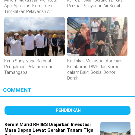
Minum Makassar, Wali Kota
ke-102 PDAM, Serukan Direksi
Appi Apresiasi Komitmen
Perkuat Pelayanan Air Bersih
Tingkatkan Pelayanan Air
Bersih
Kerja Sunyi yang Berbuah
Kadinkes Makassar Apresiasi
Pengakuan, Pelajaran dari
Kolaborasi DWP dan Korpri
Tamangapa
dalam Bakti Sosial Donor
Darah
COMMENT
PENDIDIKAN
Keren! Murid RHIIBS Diajarkan Investasi
Masa Depan Lewat Gerakan Tanam Tiga