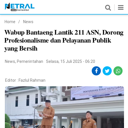
Home
/
News
News
Wabup Bantaeng Lantik 211 ASN, Dorong
Profesionalisme dan Pelayanan Publik
Nasional
yang Bersih
Pemerintahan
News
,
Pemerintahan
Selasa, 15 Juli 2025 - 06:20
Politik
Hukrim
Editor :
Fazlul Rahman
Pendidikan
Peristiwa
Olahraga