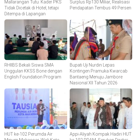
Mallarangan Tutu: Kader PKS
Surplus Rp130 Miliar, Realisasi
Tidak Dicetak di Hotel, tetapi
Pendapatan Tembus 49 Persen
Ditempa di Lapangan
RHIIBS Bekali Siswa SMA
Bupati Uji Nurdin Lepas
Unggulan KKSS Bone dengan
Kontingen Pramuka Kwarcab
English Foundation Program
Bantaeng Menuju Jambore
Nasional XII Tahun 2026
HUT ke-102 Perumda Air
Appi-Aliyah Kompak Hadiri HUT