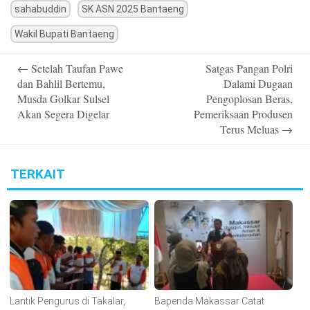
sahabuddin
SK ASN 2025 Bantaeng
Wakil Bupati Bantaeng
Post
←
Setelah Taufan Pawe
Satgas Pangan Polri
navigation
dan Bahlil Bertemu,
Dalami Dugaan
Musda Golkar Sulsel
Pengoplosan Beras,
Akan Segera Digelar
Pemeriksaan Produsen
Terus Meluas
→
TERKAIT
Lantik Pengurus di Takalar,
Bapenda Makassar Catat