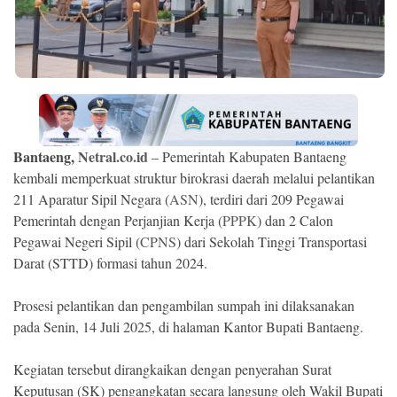
Ekonomi
Memori
Bantaeng,
Netral.co.id
– Pemerintah Kabupaten Bantaeng
kembali memperkuat struktur birokrasi daerah melalui pelantikan
211 Aparatur Sipil Negara (
ASN
), terdiri dari 209 Pegawai
Pemerintah dengan Perjanjian Kerja (
PPPK
) dan 2 Calon
Pegawai Negeri Sipil (
CPNS
) dari Sekolah Tinggi Transportasi
Darat (STTD) formasi tahun 2024.
©
Copyright
2026
Prosesi pelantikan dan pengambilan sumpah ini dilaksanakan
NETRAL
.
pada Senin, 14 Juli 2025, di halaman Kantor Bupati Bantaeng.
All
Right
Reserved
Kegiatan tersebut dirangkaikan dengan penyerahan Surat
Keputusan (SK) pengangkatan secara langsung oleh Wakil Bupati