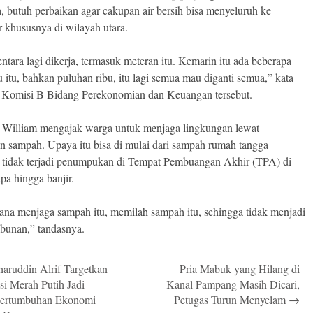
, butuh perbaikan agar cakupan air bersih bisa menyeluruh ke
 khususnya di wilayah utara.
entara lagi dikerja, termasuk meteran itu. Kemarin itu ada beberapa
u itu, bahkan puluhan ribu, itu lagi semua mau diganti semua,” kata
Komisi B Bidang Perekonomian dan Keuangan tersebut.
, William mengajak warga untuk menjaga lingkungan lewat
n sampah. Upaya itu bisa di mulai dari sampah rumah tangga
 tidak terjadi penumpukan di Tempat Pembuangan Akhir (TPA) di
a hingga banjir.
na menjaga sampah itu, memilah sampah itu, sehingga tidak menjadi
mbunan,” tandasnya.
aruddin Alrif Targetkan
Pria Mabuk yang Hilang di
n
si Merah Putih Jadi
Kanal Pampang Masih Dicari,
Pertumbuhan Ekonomi
Petugas Turun Menyelam
→