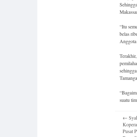
Sehingga
Makassar
“Itu sem
belas rib
Anggota 
Terakhir
pemilaha
sehingga
Tamangap
“Bagaima
suatu ti
Post
←
Syah
navigatio
Kopera
Pusat 