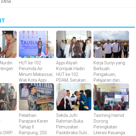
i Desa
IT
 Nurdin
HUT ke-102
Appi-Aliyah
Kerja Sunyi yang
ntingen
Perumda Air
Kompak Hadiri
Berbuah
Minum Makassar,
HUT ke-102
Pengakuan,
Wali Kota Appi
PDAM, Serukan
Pelajaran dari
 Menuju
Apresiasi
Direksi Perkuat
Tamangapa
Komitmen
Pelayanan Air
XII
Tingkatkan
Bersih
26
Pelayanan Air
Bersih
Pelatihan
Sekda Jufri
Tasming Hamid
r
Parepare Keren
Rahman Buka
Dorong
Tahap II
Pemusatan
Peningkatan
si DWP
Rampung, 250
Paskibraka Sulsel,
Literasi Keuangan