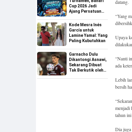
Turnamen, Bahari
datang.
Cup 2026 Jadi
Ajang Persatuan
“Yang m
dan Pencarian
Bakat Sepak Bola
dibersih
Kode Mesra Inés
Sinjai
García untuk
Lamine Yamal: Yang
Upaya ko
Paling Kubutuhkan
dilakuka
Garnacho Dulu
“Nanti i
Dikantongi Asnawi,
Sekarang Dibuat
ada keter
Tak Berkutik oleh
Indonesia All Star
Lebih lan
bersih h
“Sekaran
menjadi
tahun ini
Dia juga