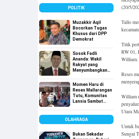
Bersih
(20/5/20
POLITIK
Tallo me
Muzakkir Aqil
Bocorkan Tugas
kecamata
Khusus dari DPP
Demokrat
Titik pe
RW 01, K
Sosok Fadli
William.
Ananda: Wakil
Rakyat yang
Menyumbangkan
Reses me
Seluruh Gajinya
menyerap
kepada Warga
Momen Haru di
Kurang Mampu
Reses Mallarangan
Tutu, Komunitas
William 
Lansia Sambut
penyalur
dengan Yel-yel
Utara Ma
Meriah
OLAHRAGA
Untuk ba
Sungai T
Bukan Sekadar