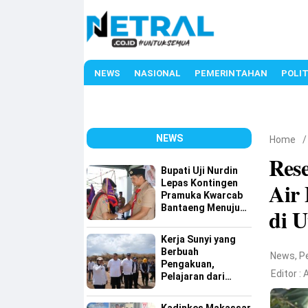
NEWS
NASIONAL
PEMERINTAHAN
POLIT
NEWS
Home
Rese
Bupati Uji Nurdin
Lepas Kontingen
Air
Pramuka Kwarcab
Bantaeng Menuju
di 
Jambore Nasional
XII Tahun 2026
Kerja Sunyi yang
Berbuah
News
,
P
Pengakuan,
Editor :
A
Pelajaran dari
Tamangapa