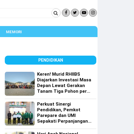
MEMORI
PENDIDIKAN
Keren! Murid RHIIBS
Diajarkan Investasi Masa
Depan Lewat Gerakan
Tanam Tiga Pohon per
Orang
Perkuat Sinergi
Pendidikan, Pemkot
Parepare dan UMI
Sepakati Perpanjangan
Kerja Sama Tri Dharma
Perguruan Tinggi