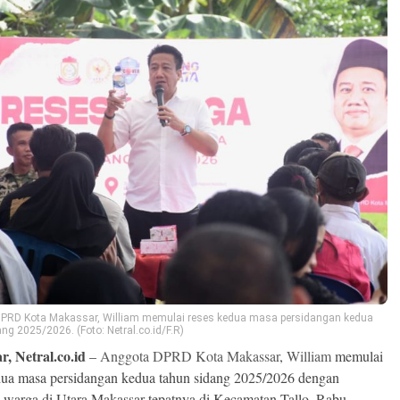
PRD Kota Makassar, William memulai reses kedua masa persidangan kedua
ng 2025/2026. (Foto: Netral.co.id/F.R)
, Netral.co.id
–
Anggota DPRD Kota Makassar
,
William
memulai
dua masa persidangan kedua tahun sidang 2025/2026 dengan
warga di Utara Makassar tepatnya di Kecamatan Tallo, Rabu