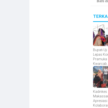
Baru d
TERKA
Bupati Uji
Lepas Ko
Pramuka
Kwarcab
Bantaeng
Jambore
Nasional 
Tahun 20
Kadinkes
Makassa
Apresiasi
Kolabora