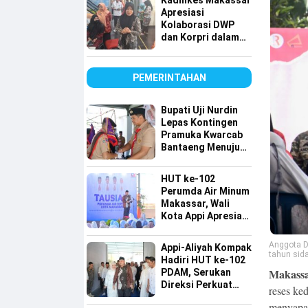
Kadinkes Makassar
Apresiasi
Kolaborasi DWP
dan Korpri dalam
Bakti Sosial Donor
Darah
PEMERINTAHAN
Bupati Uji Nurdin
Lepas Kontingen
Pramuka Kwarcab
Bantaeng Menuju
Jambore Nasional
XII Tahun 2026
HUT ke-102
Perumda Air Minum
Makassar, Wali
Kota Appi Apresiasi
Komitmen
Tingkatkan
Anggota D
Appi-Aliyah Kompak
Pelayanan Air
tahun sida
Hadiri HUT ke-102
Bersih
Makassar
PDAM, Serukan
Direksi Perkuat
reses ke
Pelayanan Air
menyapa 